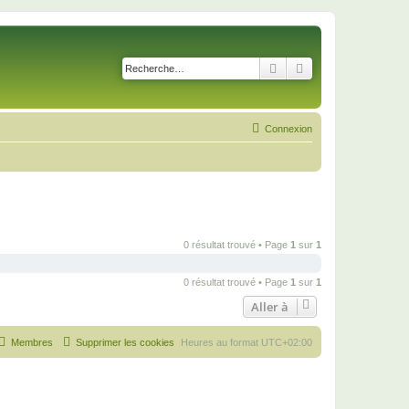
Rechercher
Recherche avancé
Connexion
0 résultat trouvé • Page
1
sur
1
0 résultat trouvé • Page
1
sur
1
Aller à
Membres
Supprimer les cookies
Heures au format
UTC+02:00