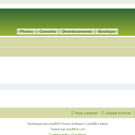
Photos
Conseils
Divertissements
Boutique
Nous contacter
L’équipe du forum
Développé par
phpBB
® Forum Software © phpBB Limited
Traduit par
phpBB-fr.com
Confidentialité
|
Conditions