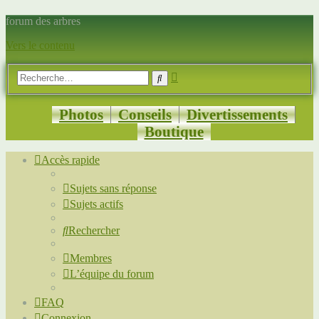
forum des arbres
Vers le contenu
Recherche
Rechercher
avancée
Photos
Conseils
Divertissements
Boutique
Accès rapide
Sujets sans réponse
Sujets actifs
Rechercher
Membres
L’équipe du forum
FAQ
Connexion