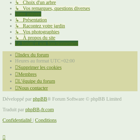
↳ Choix d'un arbre
↳ Vos remarques, questions diverses
Votre univers
↳ Présentation
↳ Racontez votre jardin
↳ Vos photographies
↳ À propos du site
Le forum et son fonctionnement
Index du forum
Heures au format
UTC+02:00
Supprimer les cookies
Membres
L’équipe du forum
Nous contacter
Développé par
phpBB
® Forum Software © phpBB Limited
Traduit par
phpBB-fr.com
Confidentialité
|
Conditions