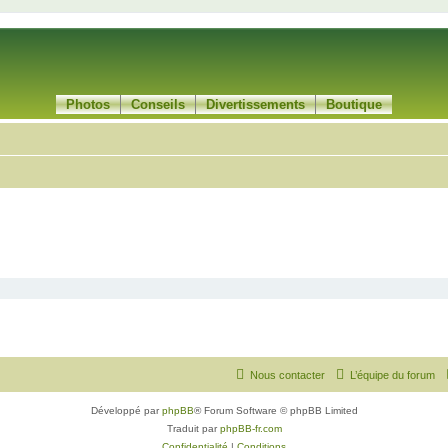
Photos
Conseils
Divertissements
Boutique
Nous contacter
L’équipe du forum
Développé par
phpBB
® Forum Software © phpBB Limited
Traduit par
phpBB-fr.com
Confidentialité
|
Conditions