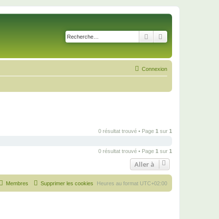
Rechercher
Recherche avancé
Connexion
0 résultat trouvé • Page
1
sur
1
0 résultat trouvé • Page
1
sur
1
Aller à
Membres
Supprimer les cookies
Heures au format
UTC+02:00