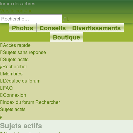
forum des arbres
Vers le contenu
Recherche
Rechercher
avancée
Photos
Conseils
Divertissements
Boutique
Accès rapide
Sujets sans réponse
Sujets actifs
Rechercher
Membres
L’équipe du forum
FAQ
Connexion
Index du forum
Rechercher
Sujets actifs
Rechercher
Sujets actifs