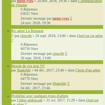
par
pierre-yves
»
24 nov. 2018, 19:36
» dans
Communication
de l'équipe
0
Réponses
63021
Vues
Dernier message
par
pierre-yves
24 nov. 2018, 19:36
Re: arbre La Réunion
par
closcrib
»
26 sept. 2018, 13:00
» dans
Quel est cet arbre
?
0
Réponses
60716
Vues
Dernier message
par
closcrib
26 sept. 2018, 13:00
Besoin de vos avis !!!!
par
Shakelife
»
04 déc. 2017, 23:46
» dans
Choix d'un arbre
0
Réponses
64770
Vues
Dernier message
par
Shakelife
04 déc. 2017, 23:46
Problème avec quelques types d'arbres
par
Chêne pèdenculé
»
31 oct. 2017, 11:29
» dans
Quel est
cet arbre ?