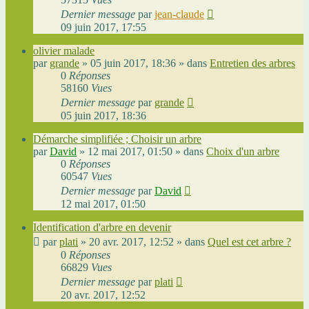
Dernier message
par
jean-claude
09 juin 2017, 17:55
olivier malade
par
grande
»
05 juin 2017, 18:36
» dans
Entretien des arbres
0
Réponses
58160
Vues
Dernier message
par
grande
05 juin 2017, 18:36
Démarche simplifiée ; Choisir un arbre
par
David
»
12 mai 2017, 01:50
» dans
Choix d'un arbre
0
Réponses
60547
Vues
Dernier message
par
David
12 mai 2017, 01:50
Identification d'arbre en devenir
par
plati
»
20 avr. 2017, 12:52
» dans
Quel est cet arbre ?
0
Réponses
66829
Vues
Dernier message
par
plati
20 avr. 2017, 12:52