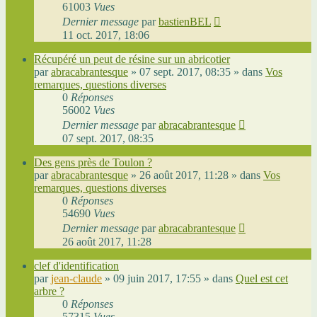
61003
Vues
Dernier message
par
bastienBEL
11 oct. 2017, 18:06
Récupéré un peut de résine sur un abricotier
par
abracabrantesque
»
07 sept. 2017, 08:35
» dans
Vos
remarques, questions diverses
0
Réponses
56002
Vues
Dernier message
par
abracabrantesque
07 sept. 2017, 08:35
Des gens près de Toulon ?
par
abracabrantesque
»
26 août 2017, 11:28
» dans
Vos
remarques, questions diverses
0
Réponses
54690
Vues
Dernier message
par
abracabrantesque
26 août 2017, 11:28
clef d'identification
par
jean-claude
»
09 juin 2017, 17:55
» dans
Quel est cet
arbre ?
0
Réponses
57315
Vues