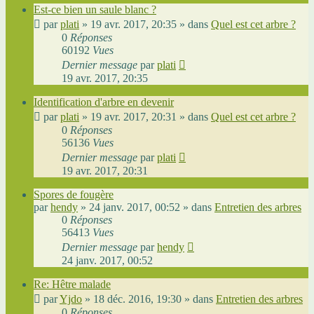
Est-ce bien un saule blanc ?
par
plati
»
19 avr. 2017, 20:35
» dans
Quel est cet arbre ?
0
Réponses
60192
Vues
Dernier message
par
plati
19 avr. 2017, 20:35
Identification d'arbre en devenir
par
plati
»
19 avr. 2017, 20:31
» dans
Quel est cet arbre ?
0
Réponses
56136
Vues
Dernier message
par
plati
19 avr. 2017, 20:31
Spores de fougère
par
hendy
»
24 janv. 2017, 00:52
» dans
Entretien des arbres
0
Réponses
56413
Vues
Dernier message
par
hendy
24 janv. 2017, 00:52
Re: Hêtre malade
par
Yjdo
»
18 déc. 2016, 19:30
» dans
Entretien des arbres
0
Réponses