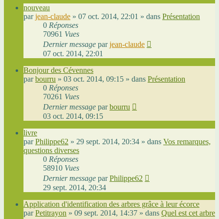
nouveau
par
jean-claude
»
07 oct. 2014, 22:01
» dans
Présentation
0
Réponses
70961
Vues
Dernier message
par
jean-claude
07 oct. 2014, 22:01
Bonjour des Cévennes
par
bourru
»
03 oct. 2014, 09:15
» dans
Présentation
0
Réponses
70261
Vues
Dernier message
par
bourru
03 oct. 2014, 09:15
livre
par
Philippe62
»
29 sept. 2014, 20:34
» dans
Vos remarques,
questions diverses
0
Réponses
58910
Vues
Dernier message
par
Philippe62
29 sept. 2014, 20:34
Application d'identification des arbres grâce à leur écorce
par
Petitrayon
»
09 sept. 2014, 14:37
» dans
Quel est cet arbre