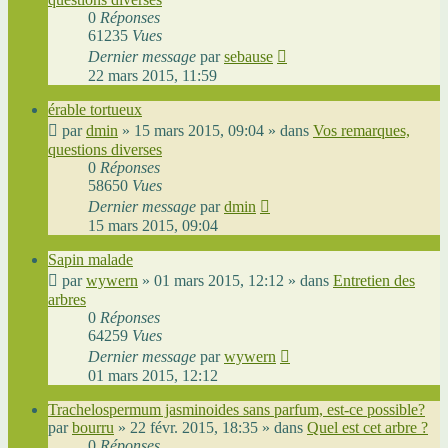
0
Réponses
61235
Vues
Dernier message
par
sebause
22 mars 2015, 11:59
érable tortueux
par
dmin
»
15 mars 2015, 09:04
» dans
Vos remarques,
questions diverses
0
Réponses
58650
Vues
Dernier message
par
dmin
15 mars 2015, 09:04
Sapin malade
par
wywern
»
01 mars 2015, 12:12
» dans
Entretien des
arbres
0
Réponses
64259
Vues
Dernier message
par
wywern
01 mars 2015, 12:12
Trachelospermum jasminoides sans parfum, est-ce possible?
par
bourru
»
22 févr. 2015, 18:35
» dans
Quel est cet arbre ?
0
Réponses