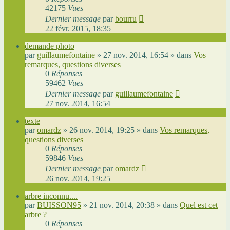
42175
Vues
Dernier message
par
bourru
22 févr. 2015, 18:35
demande photo
par
guillaumefontaine
»
27 nov. 2014, 16:54
» dans
Vos
remarques, questions diverses
0
Réponses
59462
Vues
Dernier message
par
guillaumefontaine
27 nov. 2014, 16:54
texte
par
omardz
»
26 nov. 2014, 19:25
» dans
Vos remarques,
questions diverses
0
Réponses
59846
Vues
Dernier message
par
omardz
26 nov. 2014, 19:25
arbre inconnu....
par
BUISSON95
»
21 nov. 2014, 20:38
» dans
Quel est cet
arbre ?
0
Réponses