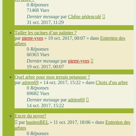
0
Réponses
71468
Vues
Dernier message
par
Chêne pèdenculé
31 oct. 2017, 11:29
Tailler les racines d’un palmier ?
par
pierre-yves
»
19 oct. 2017, 00:07
» dans
Entretien des
arbres
0
Réponses
60363
Vues
Dernier message
par
pierre-yves
19 oct. 2017, 00:07
Quel arbre pour mon terrain petanque ?
par
adrien69
»
14 oct. 2017, 15:22
» dans
Choix d'un arbre
0
Réponses
69682
Vues
Dernier message
par
adrien69
14 oct. 2017, 15:22
Encre du noyer?
par
bastienBEL
»
11 oct. 2017, 18:06
» dans
Entretien des
arbres
0
Réponses