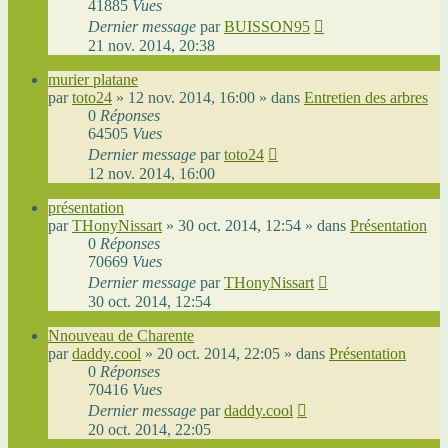
41885
Vues
Dernier message
par
BUISSON95
21 nov. 2014, 20:38
murier platane
par
toto24
»
12 nov. 2014, 16:00
» dans
Entretien des arbres
0
Réponses
64505
Vues
Dernier message
par
toto24
12 nov. 2014, 16:00
présentation
par
THonyNissart
»
30 oct. 2014, 12:54
» dans
Présentation
0
Réponses
70669
Vues
Dernier message
par
THonyNissart
30 oct. 2014, 12:54
Nnouveau de Charente
par
daddy.cool
»
20 oct. 2014, 22:05
» dans
Présentation
0
Réponses
70416
Vues
Dernier message
par
daddy.cool
20 oct. 2014, 22:05