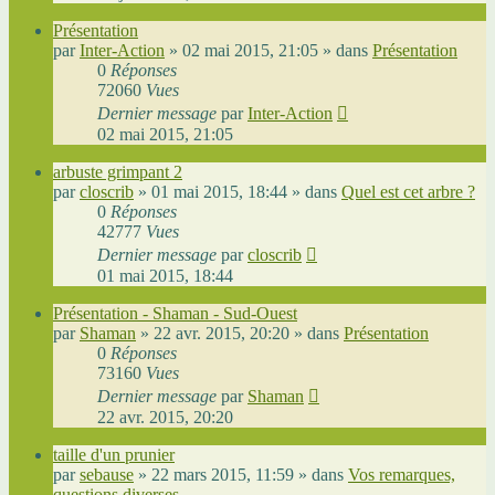
Présentation
par
Inter-Action
»
02 mai 2015, 21:05
» dans
Présentation
0
Réponses
72060
Vues
Dernier message
par
Inter-Action
02 mai 2015, 21:05
arbuste grimpant 2
par
closcrib
»
01 mai 2015, 18:44
» dans
Quel est cet arbre ?
0
Réponses
42777
Vues
Dernier message
par
closcrib
01 mai 2015, 18:44
Présentation - Shaman - Sud-Ouest
par
Shaman
»
22 avr. 2015, 20:20
» dans
Présentation
0
Réponses
73160
Vues
Dernier message
par
Shaman
22 avr. 2015, 20:20
taille d'un prunier
par
sebause
»
22 mars 2015, 11:59
» dans
Vos remarques,
questions diverses