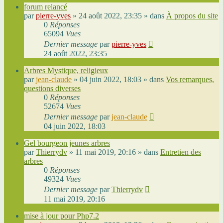
forum relancé
par
pierre-yves
»
24 août 2022, 23:35
» dans
À propos du site
0
Réponses
65094
Vues
Dernier message
par
pierre-yves
24 août 2022, 23:35
Arbres Mystique, religieux
par
jean-claude
»
04 juin 2022, 18:03
» dans
Vos remarques,
questions diverses
0
Réponses
52674
Vues
Dernier message
par
jean-claude
04 juin 2022, 18:03
Gel bourgeon jeunes arbres
par
Thierrydv
»
11 mai 2019, 20:16
» dans
Entretien des
arbres
0
Réponses
49324
Vues
Dernier message
par
Thierrydv
11 mai 2019, 20:16
mise à jour pour Php7.2