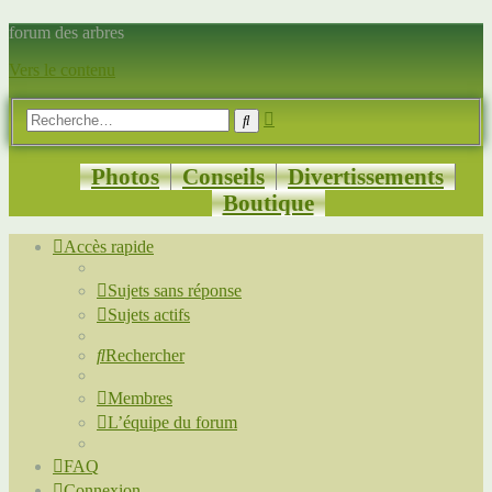
forum des arbres
Vers le contenu
Recherche
Rechercher
avancée
Photos
Conseils
Divertissements
Boutique
Accès rapide
Sujets sans réponse
Sujets actifs
Rechercher
Membres
L’équipe du forum
FAQ
Connexion