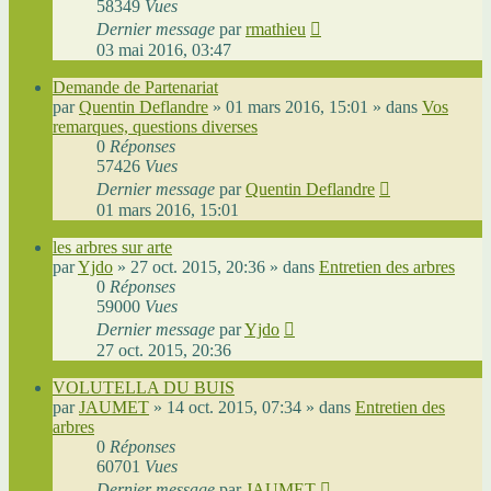
58349
Vues
Dernier message
par
rmathieu
03 mai 2016, 03:47
Demande de Partenariat
par
Quentin Deflandre
»
01 mars 2016, 15:01
» dans
Vos
remarques, questions diverses
0
Réponses
57426
Vues
Dernier message
par
Quentin Deflandre
01 mars 2016, 15:01
les arbres sur arte
par
Yjdo
»
27 oct. 2015, 20:36
» dans
Entretien des arbres
0
Réponses
59000
Vues
Dernier message
par
Yjdo
27 oct. 2015, 20:36
VOLUTELLA DU BUIS
par
JAUMET
»
14 oct. 2015, 07:34
» dans
Entretien des
arbres
0
Réponses
60701
Vues
Dernier message
par
JAUMET