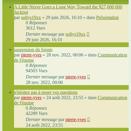
A Little Nerve Goes a Long Way Toward the $27,000,000
Jackpot
par
sollys19xx
»
29 juin 2026, 16:10
» dans
Présentation
0
Réponses
3612
Vues
Dernier message
par
sollys19xx
29 juin 2026, 16:10
suspension du forum
par
pierre-yves
»
28 nov. 2022, 00:06
» dans
Communication
de l'équipe
0
Réponses
94503
Vues
Dernier message
par
pierre-yves
28 nov. 2022, 00:06
n'hésitez pas à poser vos questions
par
pierre-yves
»
24 août 2022, 23:55
» dans
Communication
de l'équipe
0
Réponses
42289
Vues
Dernier message
par
pierre-yves
24 août 2022, 23:55