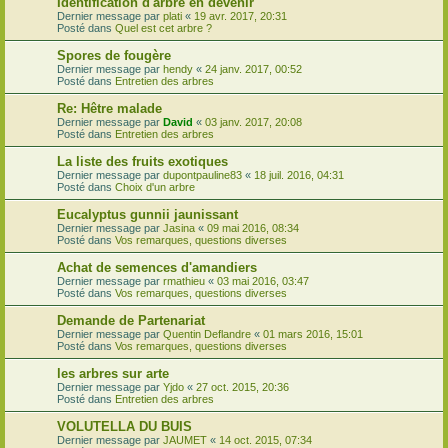
Identification d'arbre en devenir
Dernier message par
plati
«
19 avr. 2017, 20:31
Posté dans
Quel est cet arbre ?
Spores de fougère
Dernier message par
hendy
«
24 janv. 2017, 00:52
Posté dans
Entretien des arbres
Re: Hêtre malade
Dernier message par
David
«
03 janv. 2017, 20:08
Posté dans
Entretien des arbres
La liste des fruits exotiques
Dernier message par
dupontpauline83
«
18 juil. 2016, 04:31
Posté dans
Choix d'un arbre
Eucalyptus gunnii jaunissant
Dernier message par
Jasina
«
09 mai 2016, 08:34
Posté dans
Vos remarques, questions diverses
Achat de semences d'amandiers
Dernier message par
rmathieu
«
03 mai 2016, 03:47
Posté dans
Vos remarques, questions diverses
Demande de Partenariat
Dernier message par
Quentin Deflandre
«
01 mars 2016, 15:01
Posté dans
Vos remarques, questions diverses
les arbres sur arte
Dernier message par
Yjdo
«
27 oct. 2015, 20:36
Posté dans
Entretien des arbres
VOLUTELLA DU BUIS
Dernier message par
JAUMET
«
14 oct. 2015, 07:34