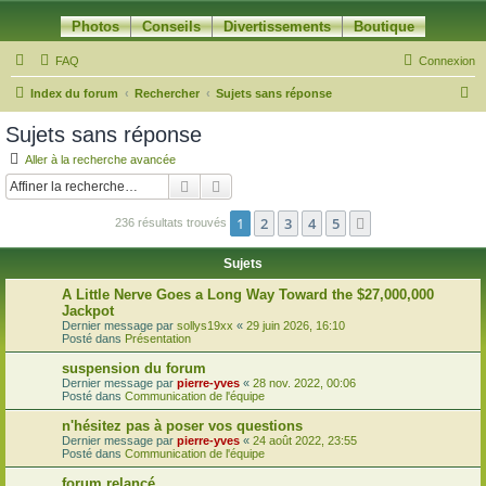
Photos
Conseils
Divertissements
Boutique
FAQ
Connexion
R
Index du forum
Rechercher
Sujets sans réponse
e
Sujets sans réponse
c
Aller à la recherche avancée
h
Rechercher
Recherche avancée
e
1
2
3
4
5
Suivante
236 résultats trouvés
r
c
Sujets
h
A Little Nerve Goes a Long Way Toward the $27,000,000
e
Jackpot
Dernier message par
sollys19xx
«
29 juin 2026, 16:10
r
Posté dans
Présentation
suspension du forum
Dernier message par
pierre-yves
«
28 nov. 2022, 00:06
Posté dans
Communication de l'équipe
n'hésitez pas à poser vos questions
Dernier message par
pierre-yves
«
24 août 2022, 23:55
Posté dans
Communication de l'équipe
forum relancé