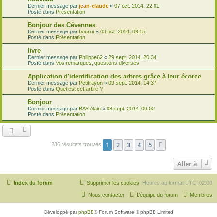
Dernier message par
jean-claude
«
07 oct. 2014, 22:01
Posté dans
Présentation
Bonjour des Cévennes
Dernier message par
bourru
«
03 oct. 2014, 09:15
Posté dans
Présentation
livre
Dernier message par
Philippe62
«
29 sept. 2014, 20:34
Posté dans
Vos remarques, questions diverses
Application d'identification des arbres grâce à leur écorce
Dernier message par
Petitrayon
«
09 sept. 2014, 14:37
Posté dans
Quel est cet arbre ?
Bonjour
Dernier message par
BAY Alain
«
08 sept. 2014, 09:02
Posté dans
Présentation
1
2
3
4
5
Suivante
236 résultats trouvés
Aller à
Index du forum
Supprimer les cookies
Heures au format
UTC+02:00
Nous contacter
L’équipe du forum
Membres
Développé par
phpBB
® Forum Software © phpBB Limited