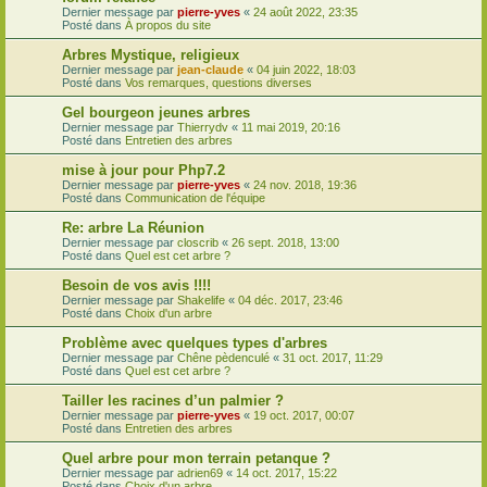
Dernier message par
pierre-yves
«
24 août 2022, 23:35
Posté dans
À propos du site
Arbres Mystique, religieux
Dernier message par
jean-claude
«
04 juin 2022, 18:03
Posté dans
Vos remarques, questions diverses
Gel bourgeon jeunes arbres
Dernier message par
Thierrydv
«
11 mai 2019, 20:16
Posté dans
Entretien des arbres
mise à jour pour Php7.2
Dernier message par
pierre-yves
«
24 nov. 2018, 19:36
Posté dans
Communication de l'équipe
Re: arbre La Réunion
Dernier message par
closcrib
«
26 sept. 2018, 13:00
Posté dans
Quel est cet arbre ?
Besoin de vos avis !!!!
Dernier message par
Shakelife
«
04 déc. 2017, 23:46
Posté dans
Choix d'un arbre
Problème avec quelques types d'arbres
Dernier message par
Chêne pèdenculé
«
31 oct. 2017, 11:29
Posté dans
Quel est cet arbre ?
Tailler les racines d’un palmier ?
Dernier message par
pierre-yves
«
19 oct. 2017, 00:07
Posté dans
Entretien des arbres
Quel arbre pour mon terrain petanque ?
Dernier message par
adrien69
«
14 oct. 2017, 15:22
Posté dans
Choix d'un arbre