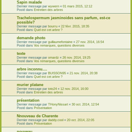
Sapin malade
Dernier message par
wywern
«
01 mars 2015, 12:12
Posté dans
Entretien des arbres
Trachelospermum jasminoides sans parfum, est-ce
possible?
Dernier message par
bourru
«
22 févr. 2015, 18:35
Posté dans
Quel est cet arbre ?
demande photo
Dernier message par
guillaumefontaine
«
27 nov. 2014, 16:54
Posté dans
Vos remarques, questions diverses
texte
Dernier message par
omardz
«
26 nov. 2014, 19:25
Posté dans
Vos remarques, questions diverses
arbre inconnu....
Dernier message par
BUISSON95
«
21 nov. 2014, 20:38
Posté dans
Quel est cet arbre ?
murier platane
Dernier message par
toto24
«
12 nov. 2014, 16:00
Posté dans
Entretien des arbres
présentation
Dernier message par
THonyNissart
«
30 oct. 2014, 12:54
Posté dans
Présentation
Nnouveau de Charente
Dernier message par
daddy.cool
«
20 oct. 2014, 22:05
Posté dans
Présentation
nouveau