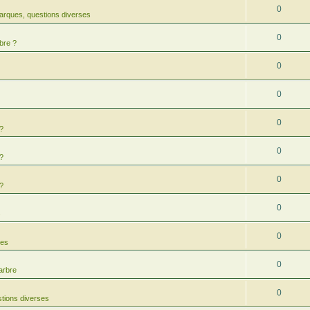
0
arques, questions diverses
0
bre ?
0
0
0
 ?
0
 ?
0
 ?
0
s
0
res
0
arbre
0
tions diverses