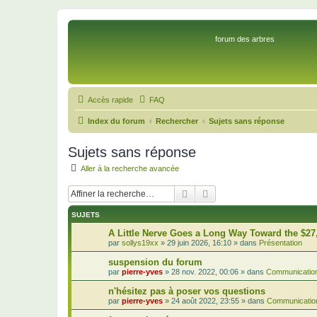
forum des arbres
Accès rapide
FAQ
Index du forum
Rechercher
Sujets sans réponse
Sujets sans réponse
Aller à la recherche avancée
Rechercher
Recherche avancée
SUJETS
A Little Nerve Goes a Long Way Toward the $27
par
sollys19xx
»
29 juin 2026, 16:10
» dans
Présentation
suspension du forum
par
pierre-yves
»
28 nov. 2022, 00:06
» dans
Communication
n'hésitez pas à poser vos questions
par
pierre-yves
»
24 août 2022, 23:55
» dans
Communication