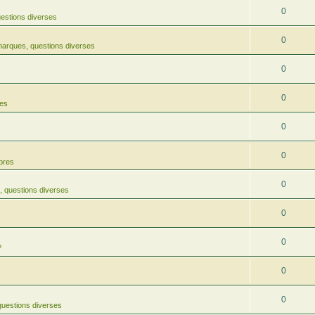
0
estions diverses
0
arques, questions diverses
0
0
res
0
0
rbres
0
 questions diverses
0
0
?
0
0
uestions diverses