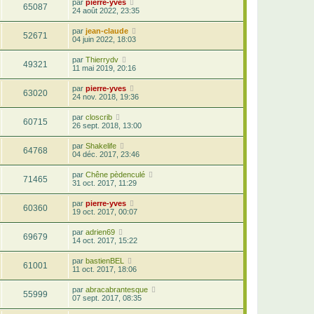
par
pierre-yves
65087
24 août 2022, 23:35
par
jean-claude
52671
04 juin 2022, 18:03
par
Thierrydv
49321
11 mai 2019, 20:16
par
pierre-yves
63020
24 nov. 2018, 19:36
par
closcrib
60715
26 sept. 2018, 13:00
par
Shakelife
64768
04 déc. 2017, 23:46
par
Chêne pèdenculé
71465
31 oct. 2017, 11:29
par
pierre-yves
60360
19 oct. 2017, 00:07
par
adrien69
69679
14 oct. 2017, 15:22
par
bastienBEL
61001
11 oct. 2017, 18:06
par
abracabrantesque
55999
07 sept. 2017, 08:35