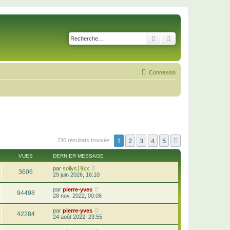
Rechercher
Recherche avancé
Connexion
1
2
3
4
5
Suivante
236 résultats trouvés
VUES
DERNIER MESSAGE
par
sollys19xx
3606
29 juin 2026, 16:10
par
pierre-yves
94498
28 nov. 2022, 00:06
par
pierre-yves
42284
24 août 2022, 23:55