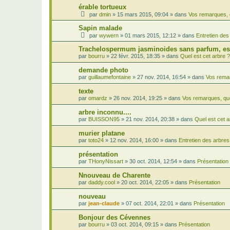
érable tortueux
par
dmin
»
15 mars 2015, 09:04
» dans
Vos remarques, 
Sapin malade
par
wywern
»
01 mars 2015, 12:12
» dans
Entretien des
Trachelospermum jasminoides sans parfum, est
par
bourru
»
22 févr. 2015, 18:35
» dans
Quel est cet arbre ?
demande photo
par
guillaumefontaine
»
27 nov. 2014, 16:54
» dans
Vos remar
texte
par
omardz
»
26 nov. 2014, 19:25
» dans
Vos remarques, qu
arbre inconnu....
par
BUISSON95
»
21 nov. 2014, 20:38
» dans
Quel est cet a
murier platane
par
toto24
»
12 nov. 2014, 16:00
» dans
Entretien des arbres
présentation
par
THonyNissart
»
30 oct. 2014, 12:54
» dans
Présentation
Nnouveau de Charente
par
daddy.cool
»
20 oct. 2014, 22:05
» dans
Présentation
nouveau
par
jean-claude
»
07 oct. 2014, 22:01
» dans
Présentation
Bonjour des Cévennes
par
bourru
»
03 oct. 2014, 09:15
» dans
Présentation