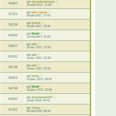
par
abracabrantesque
54687
26 août 2017, 11:28
par
jean-claude
57311
09 juin 2017, 17:55
par
grande
58159
05 juin 2017, 18:36
par
David
60543
12 mai 2017, 01:50
par
plati
66827
20 avr. 2017, 12:52
par
plati
60191
19 avr. 2017, 20:35
par
plati
56136
19 avr. 2017, 20:31
par
hendy
56413
24 janv. 2017, 00:52
par
David
64749
03 janv. 2017, 20:08
par
dupontpauline83
65087
18 juil. 2016, 04:31
par
Jasina
61161
09 mai 2016, 08:34