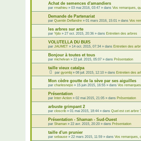
Achat de semences d'amandiers
par
rmathieu
»
03 mai 2016, 03:47
» dans
Vos remarques, qu
Demande de Partenariat
par
Quentin Deflandre
»
01 mars 2016, 15:01
» dans
Vos rem
les arbres sur arte
par
Yjdo
»
27 oct. 2015, 20:36
» dans
Entretien des arbres
VOLUTELLA DU BUIS
par
JAUMET
»
14 oct. 2015, 07:34
» dans
Entretien des arb
Bonjour à toutes et tous
par
michelvan
»
22 juil. 2015, 05:07
» dans
Présentation
taille vieux catalpa
par
gyombj
»
08 juil. 2015, 12:10
» dans
Entretien des a
Mon cèdre goutte de la sève par ses aiguilles
par
charlesnepo
»
15 juin 2015, 16:55
» dans
Vos remarques,
Présentation
par
Inter-Action
»
02 mai 2015, 21:05
» dans
Présentation
arbuste grimpant 2
par
closcrib
»
01 mai 2015, 18:44
» dans
Quel est cet arbre 
Présentation - Shaman - Sud-Ouest
par
Shaman
»
22 avr. 2015, 20:20
» dans
Présentation
taille d'un prunier
par
sebause
»
22 mars 2015, 11:59
» dans
Vos remarques, q