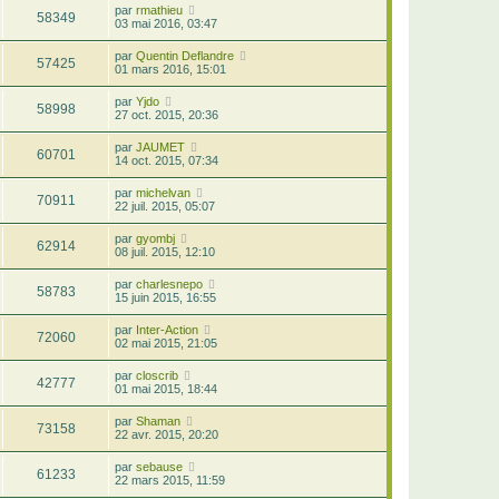
par
rmathieu
58349
03 mai 2016, 03:47
par
Quentin Deflandre
57425
01 mars 2016, 15:01
par
Yjdo
58998
27 oct. 2015, 20:36
par
JAUMET
60701
14 oct. 2015, 07:34
par
michelvan
70911
22 juil. 2015, 05:07
par
gyombj
62914
08 juil. 2015, 12:10
par
charlesnepo
58783
15 juin 2015, 16:55
par
Inter-Action
72060
02 mai 2015, 21:05
par
closcrib
42777
01 mai 2015, 18:44
par
Shaman
73158
22 avr. 2015, 20:20
par
sebause
61233
22 mars 2015, 11:59