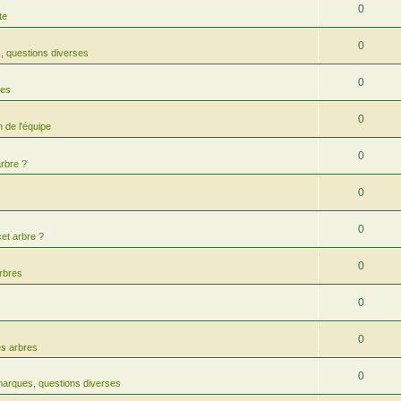
0
te
0
 questions diverses
0
res
0
 de l'équipe
0
arbre ?
0
0
cet arbre ?
0
arbres
0
0
es arbres
0
arques, questions diverses