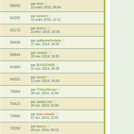
par
dmin
58650
15 mars 2015, 09:04
par
wywern
64255
01 mars 2015, 12:12
par
bourru
42173
22 févr. 2015, 18:35
par
guillaumefontaine
59459
27 nov. 2014, 16:54
par
omardz
59844
26 nov. 2014, 19:25
par
BUISSON95
41884
21 nov. 2014, 20:38
par
toto24
64501
12 nov. 2014, 16:00
par
THonyNissart
70664
30 oct. 2014, 12:54
par
daddy.cool
70413
20 oct. 2014, 22:05
par
jean-claude
70960
07 oct. 2014, 22:01
par
bourru
70260
03 oct. 2014, 09:15