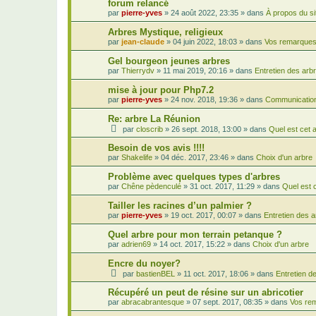
forum relancé
par
pierre-yves
»
24 août 2022, 23:35
» dans
À propos du si
Arbres Mystique, religieux
par
jean-claude
»
04 juin 2022, 18:03
» dans
Vos remarques,
Gel bourgeon jeunes arbres
par
Thierrydv
»
11 mai 2019, 20:16
» dans
Entretien des arb
mise à jour pour Php7.2
par
pierre-yves
»
24 nov. 2018, 19:36
» dans
Communication
Re: arbre La Réunion
par
closcrib
»
26 sept. 2018, 13:00
» dans
Quel est cet 
Besoin de vos avis !!!!
par
Shakelife
»
04 déc. 2017, 23:46
» dans
Choix d'un arbre
Problème avec quelques types d'arbres
par
Chêne pèdenculé
»
31 oct. 2017, 11:29
» dans
Quel est 
Tailler les racines d’un palmier ?
par
pierre-yves
»
19 oct. 2017, 00:07
» dans
Entretien des 
Quel arbre pour mon terrain petanque ?
par
adrien69
»
14 oct. 2017, 15:22
» dans
Choix d'un arbre
Encre du noyer?
par
bastienBEL
»
11 oct. 2017, 18:06
» dans
Entretien d
Récupéré un peut de résine sur un abricotier
par
abracabrantesque
»
07 sept. 2017, 08:35
» dans
Vos rem