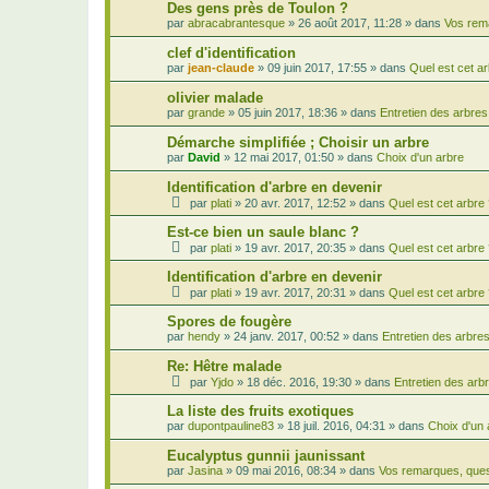
Des gens près de Toulon ?
par
abracabrantesque
»
26 août 2017, 11:28
» dans
Vos rem
clef d'identification
par
jean-claude
»
09 juin 2017, 17:55
» dans
Quel est cet ar
olivier malade
par
grande
»
05 juin 2017, 18:36
» dans
Entretien des arbres
Démarche simplifiée ; Choisir un arbre
par
David
»
12 mai 2017, 01:50
» dans
Choix d'un arbre
Identification d'arbre en devenir
par
plati
»
20 avr. 2017, 12:52
» dans
Quel est cet arbre
Est-ce bien un saule blanc ?
par
plati
»
19 avr. 2017, 20:35
» dans
Quel est cet arbre
Identification d'arbre en devenir
par
plati
»
19 avr. 2017, 20:31
» dans
Quel est cet arbre
Spores de fougère
par
hendy
»
24 janv. 2017, 00:52
» dans
Entretien des arbre
Re: Hêtre malade
par
Yjdo
»
18 déc. 2016, 19:30
» dans
Entretien des arb
La liste des fruits exotiques
par
dupontpauline83
»
18 juil. 2016, 04:31
» dans
Choix d'un 
Eucalyptus gunnii jaunissant
par
Jasina
»
09 mai 2016, 08:34
» dans
Vos remarques, ques