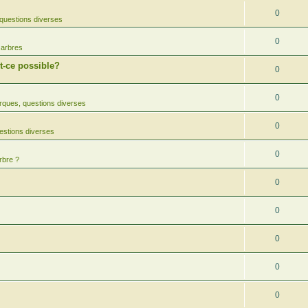
0
questions diverses
0
 arbres
-ce possible?
0
0
ques, questions diverses
0
estions diverses
0
rbre ?
0
0
0
0
0