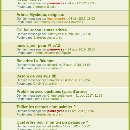
Dernier message par
pierre-yves
«
24 août 2022, 23:35
Posté dans
À propos du site
Arbres Mystique, religieux
Dernier message par
jean-claude
«
04 juin 2022, 18:03
Posté dans
Vos remarques, questions diverses
Gel bourgeon jeunes arbres
Dernier message par
Thierrydv
«
11 mai 2019, 20:16
Posté dans
Entretien des arbres
mise à jour pour Php7.2
Dernier message par
pierre-yves
«
24 nov. 2018, 19:36
Posté dans
Communication de l'équipe
Re: arbre La Réunion
Dernier message par
closcrib
«
26 sept. 2018, 13:00
Posté dans
Quel est cet arbre ?
Besoin de vos avis !!!!
Dernier message par
Shakelife
«
04 déc. 2017, 23:46
Posté dans
Choix d'un arbre
Problème avec quelques types d'arbres
Dernier message par
Chêne pèdenculé
«
31 oct. 2017, 11:29
Posté dans
Quel est cet arbre ?
Tailler les racines d’un palmier ?
Dernier message par
pierre-yves
«
19 oct. 2017, 00:07
Posté dans
Entretien des arbres
Quel arbre pour mon terrain petanque ?
Dernier message par
adrien69
«
14 oct. 2017, 15:22
Posté dans
Choix d'un arbre