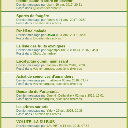
Identification d'arbre en devenir
Dernier message par
plati
«
19 avr. 2017, 20:31
Posté dans
Quel est cet arbre ?
Spores de fougère
Dernier message par
hendy
«
24 janv. 2017, 00:52
Posté dans
Entretien des arbres
Re: Hêtre malade
Dernier message par
David
«
03 janv. 2017, 20:08
Posté dans
Entretien des arbres
La liste des fruits exotiques
Dernier message par
dupontpauline83
«
18 juil. 2016, 04:31
Posté dans
Choix d'un arbre
Eucalyptus gunnii jaunissant
Dernier message par
Jasina
«
09 mai 2016, 08:34
Posté dans
Vos remarques, questions diverses
Achat de semences d'amandiers
Dernier message par
rmathieu
«
03 mai 2016, 03:47
Posté dans
Vos remarques, questions diverses
Demande de Partenariat
Dernier message par
Quentin Deflandre
«
01 mars 2016, 15:01
Posté dans
Vos remarques, questions diverses
les arbres sur arte
Dernier message par
Yjdo
«
27 oct. 2015, 20:36
Posté dans
Entretien des arbres
VOLUTELLA DU BUIS
Dernier message par
JAUMET
«
14 oct. 2015, 07:34