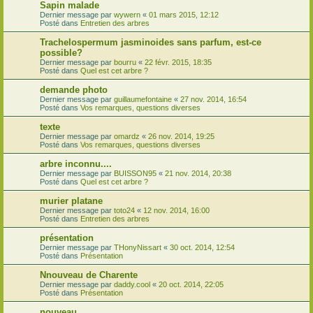
Sapin malade
Dernier message par
wywern
«
01 mars 2015, 12:12
Posté dans
Entretien des arbres
Trachelospermum jasminoides sans parfum, est-ce
possible?
Dernier message par
bourru
«
22 févr. 2015, 18:35
Posté dans
Quel est cet arbre ?
demande photo
Dernier message par
guillaumefontaine
«
27 nov. 2014, 16:54
Posté dans
Vos remarques, questions diverses
texte
Dernier message par
omardz
«
26 nov. 2014, 19:25
Posté dans
Vos remarques, questions diverses
arbre inconnu....
Dernier message par
BUISSON95
«
21 nov. 2014, 20:38
Posté dans
Quel est cet arbre ?
murier platane
Dernier message par
toto24
«
12 nov. 2014, 16:00
Posté dans
Entretien des arbres
présentation
Dernier message par
THonyNissart
«
30 oct. 2014, 12:54
Posté dans
Présentation
Nnouveau de Charente
Dernier message par
daddy.cool
«
20 oct. 2014, 22:05
Posté dans
Présentation
nouveau