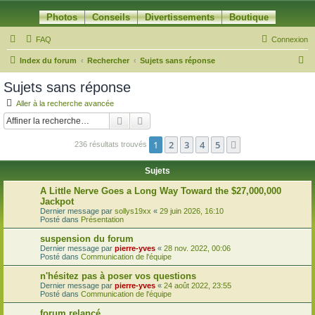
Photos
Conseils
Divertissements
Boutique
FAQ
Connexion
R
Index du forum
Rechercher
Sujets sans réponse
e
Sujets sans réponse
c
Aller à la recherche avancée
h
Rechercher
Recherche avancée
e
1
2
3
4
5
Suivante
236 résultats trouvés
r
c
Sujets
h
A Little Nerve Goes a Long Way Toward the $27,000,000
e
Jackpot
Dernier message par
sollys19xx
«
29 juin 2026, 16:10
r
Posté dans
Présentation
suspension du forum
Dernier message par
pierre-yves
«
28 nov. 2022, 00:06
Posté dans
Communication de l'équipe
n'hésitez pas à poser vos questions
Dernier message par
pierre-yves
«
24 août 2022, 23:55
Posté dans
Communication de l'équipe
forum relancé