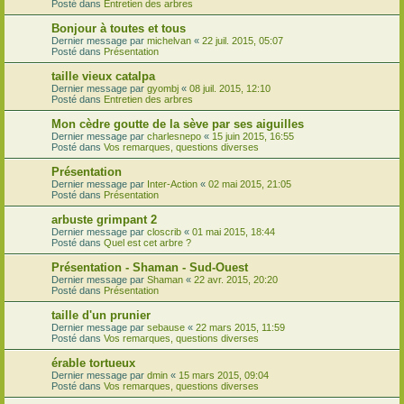
Posté dans
Entretien des arbres
Bonjour à toutes et tous
Dernier message par
michelvan
«
22 juil. 2015, 05:07
Posté dans
Présentation
taille vieux catalpa
Dernier message par
gyombj
«
08 juil. 2015, 12:10
Posté dans
Entretien des arbres
Mon cèdre goutte de la sève par ses aiguilles
Dernier message par
charlesnepo
«
15 juin 2015, 16:55
Posté dans
Vos remarques, questions diverses
Présentation
Dernier message par
Inter-Action
«
02 mai 2015, 21:05
Posté dans
Présentation
arbuste grimpant 2
Dernier message par
closcrib
«
01 mai 2015, 18:44
Posté dans
Quel est cet arbre ?
Présentation - Shaman - Sud-Ouest
Dernier message par
Shaman
«
22 avr. 2015, 20:20
Posté dans
Présentation
taille d'un prunier
Dernier message par
sebause
«
22 mars 2015, 11:59
Posté dans
Vos remarques, questions diverses
érable tortueux
Dernier message par
dmin
«
15 mars 2015, 09:04
Posté dans
Vos remarques, questions diverses