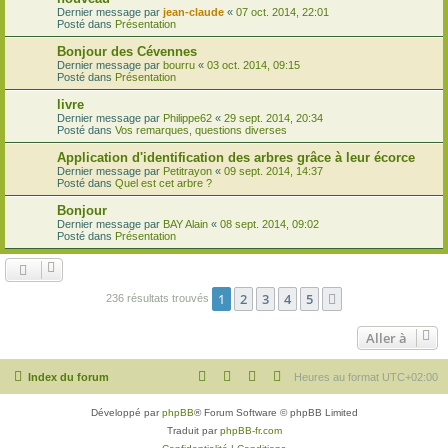
Dernier message par
jean-claude
«
07 oct. 2014, 22:01
Posté dans
Présentation
Bonjour des Cévennes
Dernier message par
bourru
«
03 oct. 2014, 09:15
Posté dans
Présentation
livre
Dernier message par
Philippe62
«
29 sept. 2014, 20:34
Posté dans
Vos remarques, questions diverses
Application d'identification des arbres grâce à leur écorce
Dernier message par
Petitrayon
«
09 sept. 2014, 14:37
Posté dans
Quel est cet arbre ?
Bonjour
Dernier message par
BAY Alain
«
08 sept. 2014, 09:02
Posté dans
Présentation
1
2
3
4
5
Suivante
236 résultats trouvés
Aller à
Index du forum
Heures au format
UTC+02:00
Développé par
phpBB
® Forum Software © phpBB Limited
Traduit par
phpBB-fr.com