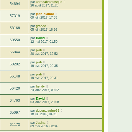
par
abracabrantesque
54694
26 août 2017, 11:28
par
jean-claude
57319
09 juin 2017, 17:55
par
grande
58168
05 juin 2017, 18:36
par
David
60550
12 mai 2017, 01:50
par
plati
66844
20 avr. 2017, 12:52
par
plati
60202
19 avr. 2017, 20:35
par
plati
56148
19 avr. 2017, 20:31
par
hendy
56420
24 janv. 2017, 00:52
par
David
64763
03 janv. 2017, 20:08
par
dupontpauline83
65097
18 juil. 2016, 04:31
par
Jasina
61173
09 mai 2016, 08:34