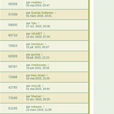
par
rmathieu
58359
03 mai 2016, 03:47
par
Quentin Deflandre
57439
01 mars 2016, 15:01
par
Yjdo
59005
27 oct. 2015, 20:36
par
JAUMET
60710
14 oct. 2015, 07:34
par
michelvan
70923
22 juil. 2015, 05:07
par
gyombj
62928
08 juil. 2015, 12:10
par
charlesnepo
58787
15 juin 2015, 16:55
par
Inter-Action
72068
02 mai 2015, 21:05
par
closcrib
42785
01 mai 2015, 18:44
par
Shaman
73166
22 avr. 2015, 20:20
par
sebause
61245
22 mars 2015, 11:59