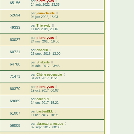
par
pierre-yves
65156
24 août 2022, 23:35
par
jean-claude
52694
04 juin 2022, 18:03
par
Thierrydv
49333
11 mai 2019, 20:16
par
pierre-yves
63027
24 nov. 2018, 19:36
par
closcrib
60721
26 sept. 2018, 13:00
par
Shakelife
64780
04 déc. 2017, 23:46
par
Chêne pèdenculé
71471
31 oct. 2017, 11:29
par
pierre-yves
60370
19 oct. 2017, 00:07
par
adrien69
69689
14 oct. 2017, 15:22
par
bastienBEL
61007
11 oct. 2017, 18:06
par
abracabrantesque
56009
07 sept. 2017, 08:35