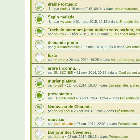
érable tortueux
par
dmin
»
15 mars 2015, 09:04
» dans
Vos remarques, 
Sapin malade
par
wywern
»
01 mars 2015, 12:12
» dans
Entretien des
Trachelospermum jasminoides sans parfum, est
par
bourru
»
22 févr. 2015, 18:35
» dans
Quel est cet arbre ?
demande photo
par
guillaumefontaine
»
27 nov. 2014, 16:54
» dans
Vos remar
texte
par
omardz
»
26 nov. 2014, 19:25
» dans
Vos remarques, qu
arbre inconnu....
par
BUISSON95
»
21 nov. 2014, 20:38
» dans
Quel est cet a
murier platane
par
toto24
»
12 nov. 2014, 16:00
» dans
Entretien des arbres
présentation
par
THonyNissart
»
30 oct. 2014, 12:54
» dans
Présentation
Nnouveau de Charente
par
daddy.cool
»
20 oct. 2014, 22:05
» dans
Présentation
nouveau
par
jean-claude
»
07 oct. 2014, 22:01
» dans
Présentation
Bonjour des Cévennes
par
bourru
»
03 oct. 2014, 09:15
» dans
Présentation