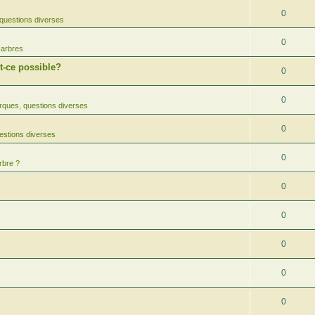
0
questions diverses
0
 arbres
-ce possible?
0
0
ques, questions diverses
0
estions diverses
0
rbre ?
0
0
0
0
0