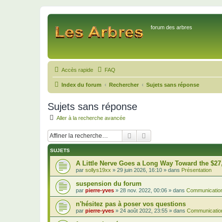
forum des arbres
Accès rapide
FAQ
Index du forum
Rechercher
Sujets sans réponse
Sujets sans réponse
Aller à la recherche avancée
Rechercher
Recherche avancée
SUJETS
A Little Nerve Goes a Long Way Toward the $27
par
sollys19xx
»
29 juin 2026, 16:10
» dans
Présentation
suspension du forum
par
pierre-yves
»
28 nov. 2022, 00:06
» dans
Communication
n'hésitez pas à poser vos questions
par
pierre-yves
»
24 août 2022, 23:55
» dans
Communication