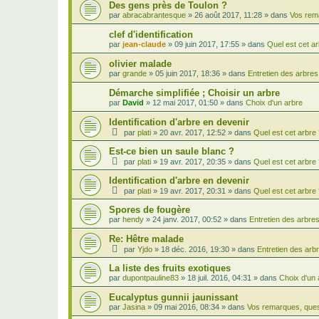
Des gens près de Toulon ?
par
abracabrantesque
»
26 août 2017, 11:28
» dans
Vos rem
clef d'identification
par
jean-claude
»
09 juin 2017, 17:55
» dans
Quel est cet ar
olivier malade
par
grande
»
05 juin 2017, 18:36
» dans
Entretien des arbres
Démarche simplifiée ; Choisir un arbre
par
David
»
12 mai 2017, 01:50
» dans
Choix d'un arbre
Identification d'arbre en devenir
par
plati
»
20 avr. 2017, 12:52
» dans
Quel est cet arbre
Est-ce bien un saule blanc ?
par
plati
»
19 avr. 2017, 20:35
» dans
Quel est cet arbre
Identification d'arbre en devenir
par
plati
»
19 avr. 2017, 20:31
» dans
Quel est cet arbre
Spores de fougère
par
hendy
»
24 janv. 2017, 00:52
» dans
Entretien des arbre
Re: Hêtre malade
par
Yjdo
»
18 déc. 2016, 19:30
» dans
Entretien des arb
La liste des fruits exotiques
par
dupontpauline83
»
18 juil. 2016, 04:31
» dans
Choix d'un 
Eucalyptus gunnii jaunissant
par
Jasina
»
09 mai 2016, 08:34
» dans
Vos remarques, ques