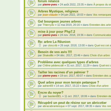
forum relancé
par
pierre-yves
»
24 août 2022, 23:35
» dans
À propos du si
Arbres Mystique, religieux
par
jean-claude
»
04 juin 2022, 18:03
» dans
Vos remarques,
Gel bourgeon jeunes arbres
par
Thierrydv
»
11 mai 2019, 20:16
» dans
Entretien des arb
mise à jour pour Php7.2
par
pierre-yves
»
24 nov. 2018, 19:36
» dans
Communication
Re: arbre La Réunion
par
closcrib
»
26 sept. 2018, 13:00
» dans
Quel est cet 
Besoin de vos avis !!!!
par
Shakelife
»
04 déc. 2017, 23:46
» dans
Choix d'un arbre
Problème avec quelques types d'arbres
par
Chêne pèdenculé
»
31 oct. 2017, 11:29
» dans
Quel est 
Tailler les racines d’un palmier ?
par
pierre-yves
»
19 oct. 2017, 00:07
» dans
Entretien des 
Quel arbre pour mon terrain petanque ?
par
adrien69
»
14 oct. 2017, 15:22
» dans
Choix d'un arbre
Encre du noyer?
par
bastienBEL
»
11 oct. 2017, 18:06
» dans
Entretien d
Récupéré un peut de résine sur un abricotier
par
abracabrantesque
»
07 sept. 2017, 08:35
» dans
Vos rem