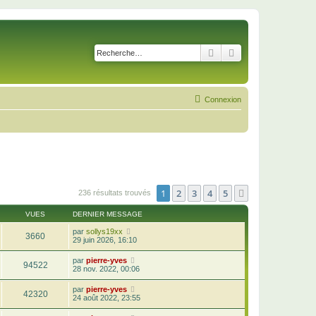
Rechercher
Recherche avancé
Connexion
1
2
3
4
5
Suivante
236 résultats trouvés
VUES
DERNIER MESSAGE
par
sollys19xx
3660
29 juin 2026, 16:10
par
pierre-yves
94522
28 nov. 2022, 00:06
par
pierre-yves
42320
24 août 2022, 23:55