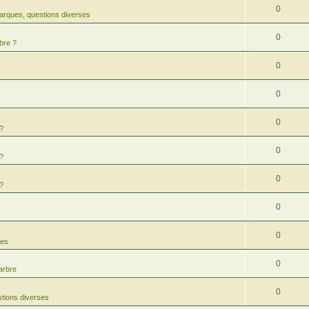
0
arques, questions diverses
0
bre ?
0
0
0
 ?
0
 ?
0
 ?
0
s
0
res
0
arbre
0
tions diverses