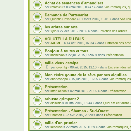
Achat de semences d'amandiers
par
rmathieu
»
03 mai 2016, 03:47
» dans
Vos remarques, qu
Demande de Partenariat
par
Quentin Deflandre
»
01 mars 2016, 15:01
» dans
Vos rem
les arbres sur arte
par
Yjdo
»
27 oct. 2015, 20:36
» dans
Entretien des arbres
VOLUTELLA DU BUIS
par
JAUMET
»
14 oct. 2015, 07:34
» dans
Entretien des arb
Bonjour à toutes et tous
par
michelvan
»
22 juil. 2015, 05:07
» dans
Présentation
taille vieux catalpa
par
gyombj
»
08 juil. 2015, 12:10
» dans
Entretien des a
Mon cèdre goutte de la sève par ses aiguilles
par
charlesnepo
»
15 juin 2015, 16:55
» dans
Vos remarques,
Présentation
par
Inter-Action
»
02 mai 2015, 21:05
» dans
Présentation
arbuste grimpant 2
par
closcrib
»
01 mai 2015, 18:44
» dans
Quel est cet arbre 
Présentation - Shaman - Sud-Ouest
par
Shaman
»
22 avr. 2015, 20:20
» dans
Présentation
taille d'un prunier
par
sebause
»
22 mars 2015, 11:59
» dans
Vos remarques, q