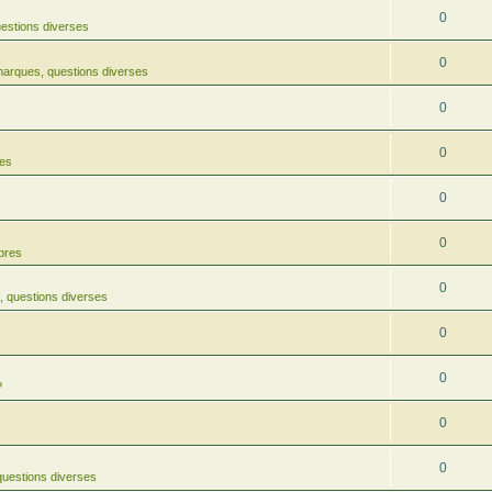
0
estions diverses
0
arques, questions diverses
0
0
res
0
0
rbres
0
 questions diverses
0
0
?
0
0
uestions diverses