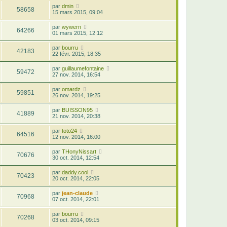
par
dmin
58658
15 mars 2015, 09:04
par
wywern
64266
01 mars 2015, 12:12
par
bourru
42183
22 févr. 2015, 18:35
par
guillaumefontaine
59472
27 nov. 2014, 16:54
par
omardz
59851
26 nov. 2014, 19:25
par
BUISSON95
41889
21 nov. 2014, 20:38
par
toto24
64516
12 nov. 2014, 16:00
par
THonyNissart
70676
30 oct. 2014, 12:54
par
daddy.cool
70423
20 oct. 2014, 22:05
par
jean-claude
70968
07 oct. 2014, 22:01
par
bourru
70268
03 oct. 2014, 09:15