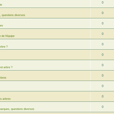
0
te
0
 questions diverses
0
res
0
 de l'équipe
0
arbre ?
0
0
cet arbre ?
0
arbres
0
0
es arbres
0
arques, questions diverses