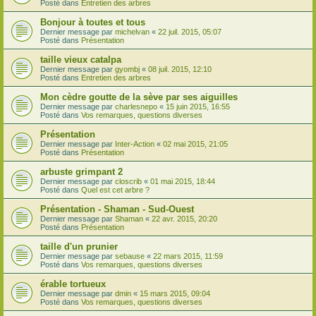
Posté dans
Entretien des arbres
Bonjour à toutes et tous
Dernier message par
michelvan
«
22 juil. 2015, 05:07
Posté dans
Présentation
taille vieux catalpa
Dernier message par
gyombj
«
08 juil. 2015, 12:10
Posté dans
Entretien des arbres
Mon cèdre goutte de la sève par ses aiguilles
Dernier message par
charlesnepo
«
15 juin 2015, 16:55
Posté dans
Vos remarques, questions diverses
Présentation
Dernier message par
Inter-Action
«
02 mai 2015, 21:05
Posté dans
Présentation
arbuste grimpant 2
Dernier message par
closcrib
«
01 mai 2015, 18:44
Posté dans
Quel est cet arbre ?
Présentation - Shaman - Sud-Ouest
Dernier message par
Shaman
«
22 avr. 2015, 20:20
Posté dans
Présentation
taille d'un prunier
Dernier message par
sebause
«
22 mars 2015, 11:59
Posté dans
Vos remarques, questions diverses
érable tortueux
Dernier message par
dmin
«
15 mars 2015, 09:04
Posté dans
Vos remarques, questions diverses