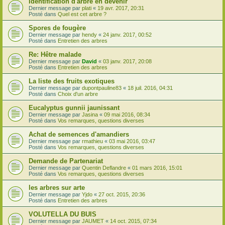
Identification d'arbre en devenir
Dernier message par
plati
«
19 avr. 2017, 20:31
Posté dans
Quel est cet arbre ?
Spores de fougère
Dernier message par
hendy
«
24 janv. 2017, 00:52
Posté dans
Entretien des arbres
Re: Hêtre malade
Dernier message par
David
«
03 janv. 2017, 20:08
Posté dans
Entretien des arbres
La liste des fruits exotiques
Dernier message par
dupontpauline83
«
18 juil. 2016, 04:31
Posté dans
Choix d'un arbre
Eucalyptus gunnii jaunissant
Dernier message par
Jasina
«
09 mai 2016, 08:34
Posté dans
Vos remarques, questions diverses
Achat de semences d'amandiers
Dernier message par
rmathieu
«
03 mai 2016, 03:47
Posté dans
Vos remarques, questions diverses
Demande de Partenariat
Dernier message par
Quentin Deflandre
«
01 mars 2016, 15:01
Posté dans
Vos remarques, questions diverses
les arbres sur arte
Dernier message par
Yjdo
«
27 oct. 2015, 20:36
Posté dans
Entretien des arbres
VOLUTELLA DU BUIS
Dernier message par
JAUMET
«
14 oct. 2015, 07:34