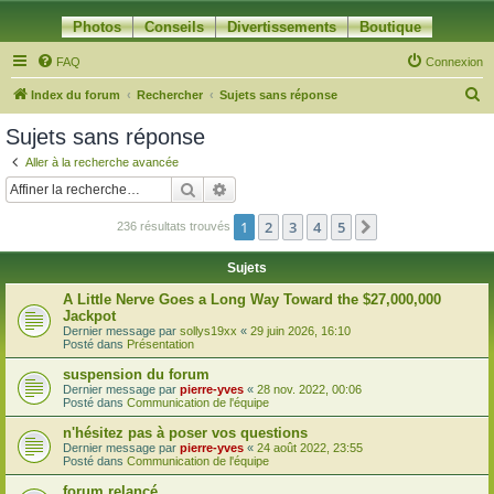
Photos
Conseils
Divertissements
Boutique
FAQ
Connexion
R
Index du forum
Rechercher
Sujets sans réponse
e
Sujets sans réponse
c
Aller à la recherche avancée
h
Rechercher
Recherche avancée
e
1
2
3
4
5
Suivante
236 résultats trouvés
r
c
Sujets
h
A Little Nerve Goes a Long Way Toward the $27,000,000
e
Jackpot
Dernier message par
sollys19xx
«
29 juin 2026, 16:10
r
Posté dans
Présentation
suspension du forum
Dernier message par
pierre-yves
«
28 nov. 2022, 00:06
Posté dans
Communication de l'équipe
n'hésitez pas à poser vos questions
Dernier message par
pierre-yves
«
24 août 2022, 23:55
Posté dans
Communication de l'équipe
forum relancé