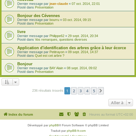
Dernier message par
jean-claude
«
07 oct. 2014, 22:01
Posté dans
Présentation
Bonjour des Cévennes
Dernier message par
bourru
«
03 oct. 2014, 09:15
Posté dans
Présentation
livre
Dernier message par
Philippe62
«
29 sept. 2014, 20:34
Posté dans
Vos remarques, questions diverses
Application d'identification des arbres grâce à leur écorce
Dernier message par
Petitrayon
«
09 sept. 2014, 14:37
Posté dans
Quel est cet arbre ?
Bonjour
Dernier message par
BAY Alain
«
08 sept. 2014, 09:02
Posté dans
Présentation
1
2
3
4
5
Suivante
236 résultats trouvés
Aller à
Index du forum
Heures au format
UTC+02:00
Développé par
phpBB
® Forum Software © phpBB Limited
Traduit par
phpBB-fr.com