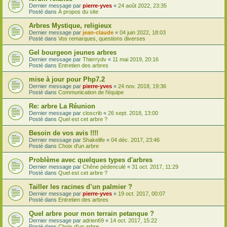
Dernier message par
pierre-yves
«
24 août 2022, 23:35
Posté dans
À propos du site
Arbres Mystique, religieux
Dernier message par
jean-claude
«
04 juin 2022, 18:03
Posté dans
Vos remarques, questions diverses
Gel bourgeon jeunes arbres
Dernier message par
Thierrydv
«
11 mai 2019, 20:16
Posté dans
Entretien des arbres
mise à jour pour Php7.2
Dernier message par
pierre-yves
«
24 nov. 2018, 19:36
Posté dans
Communication de l'équipe
Re: arbre La Réunion
Dernier message par
closcrib
«
26 sept. 2018, 13:00
Posté dans
Quel est cet arbre ?
Besoin de vos avis !!!!
Dernier message par
Shakelife
«
04 déc. 2017, 23:46
Posté dans
Choix d'un arbre
Problème avec quelques types d'arbres
Dernier message par
Chêne pèdenculé
«
31 oct. 2017, 11:29
Posté dans
Quel est cet arbre ?
Tailler les racines d’un palmier ?
Dernier message par
pierre-yves
«
19 oct. 2017, 00:07
Posté dans
Entretien des arbres
Quel arbre pour mon terrain petanque ?
Dernier message par
adrien69
«
14 oct. 2017, 15:22
Posté dans
Choix d'un arbre