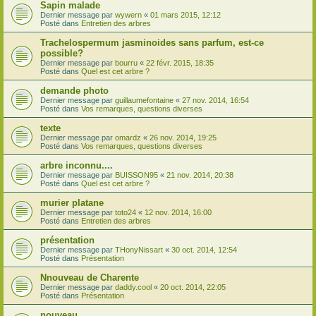
Sapin malade
Dernier message par
wywern
«
01 mars 2015, 12:12
Posté dans
Entretien des arbres
Trachelospermum jasminoides sans parfum, est-ce
possible?
Dernier message par
bourru
«
22 févr. 2015, 18:35
Posté dans
Quel est cet arbre ?
demande photo
Dernier message par
guillaumefontaine
«
27 nov. 2014, 16:54
Posté dans
Vos remarques, questions diverses
texte
Dernier message par
omardz
«
26 nov. 2014, 19:25
Posté dans
Vos remarques, questions diverses
arbre inconnu....
Dernier message par
BUISSON95
«
21 nov. 2014, 20:38
Posté dans
Quel est cet arbre ?
murier platane
Dernier message par
toto24
«
12 nov. 2014, 16:00
Posté dans
Entretien des arbres
présentation
Dernier message par
THonyNissart
«
30 oct. 2014, 12:54
Posté dans
Présentation
Nnouveau de Charente
Dernier message par
daddy.cool
«
20 oct. 2014, 22:05
Posté dans
Présentation
nouveau