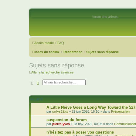
forum des arbres
Accès rapide
FAQ
Index du forum
Rechercher
Sujets sans réponse
Sujets sans réponse
Aller à la recherche avancée
Rechercher
Recherche avancée
SUJETS
A Little Nerve Goes a Long Way Toward the $27
par
sollys19xx
»
29 juin 2026, 16:10
» dans
Présentation
suspension du forum
par
pierre-yves
»
28 nov. 2022, 00:06
» dans
Communication
n'hésitez pas à poser vos questions