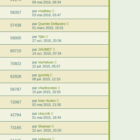
09 mai 2016, 08:34
par
rmathieu
58357
03 mai 2016, 03:47
par
Quentin Deflandre
57438
01 mars 2016, 15:01
par
Yjdo
59005
27 oct. 2015, 20:36
par
JAUMET
60710
14 oct. 2015, 07:34
par
michelvan
70922
22 juil. 2015, 05:07
par
gyombj
62928
08 juil. 2015, 12:10
par
charlesnepo
58787
15 juin 2015, 16:55
par
Inter-Action
72067
02 mai 2015, 21:05
par
closcrib
42784
01 mai 2015, 18:44
par
Shaman
73165
22 avr. 2015, 20:20
par
sebause