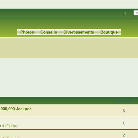
Reche
Rec
Photos
Conseils
Divertissements
Boutique
RÉPONSES
,000,000 Jackpot
0
0
 de l'équipe
0