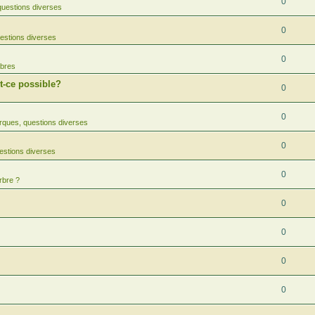
0
uestions diverses
0
estions diverses
0
rbres
-ce possible?
0
0
ques, questions diverses
0
estions diverses
0
rbre ?
0
0
0
0