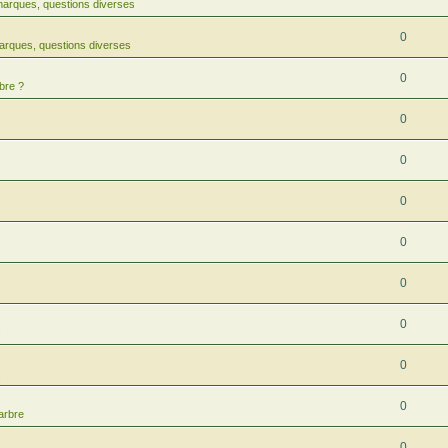
arques, questions diverses
0
arques, questions diverses
0
bre ?
0
0
0
0
0
0
s
0
s
0
arbre
0