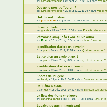
par
abracabrantesque
»
07 sept. 2017, 08:35
» dans
Vos rem
Des gens près de Toulon ?
par
abracabrantesque
»
26 août 2017, 11:28
» dans
Vos rem
clef d'identification
par
jean-claude
»
09 juin 2017, 17:55
» dans
Quel est cet ar
olivier malade
par
grande
»
05 juin 2017, 18:36
» dans
Entretien des arbres
Démarche simplifiée ; Choisir un arbre
par
David
»
12 mai 2017, 01:50
» dans
Choix d'un arbre
Identification d'arbre en devenir
par
plati
»
20 avr. 2017, 12:52
» dans
Quel est cet arbre ?
Est-ce bien un saule blanc ?
par
plati
»
19 avr. 2017, 20:35
» dans
Quel est cet arbre ?
Identification d'arbre en devenir
par
plati
»
19 avr. 2017, 20:31
» dans
Quel est cet arbre ?
Spores de fougère
par
hendy
»
24 janv. 2017, 00:52
» dans
Entretien des arbre
Re: Hêtre malade
par
Yjdo
»
18 déc. 2016, 19:30
» dans
Entretien des arbre
La liste des fruits exotiques
par
dupontpauline83
»
18 juil. 2016, 04:31
» dans
Choix d'un 
Eucalyptus gunnii jaunissant