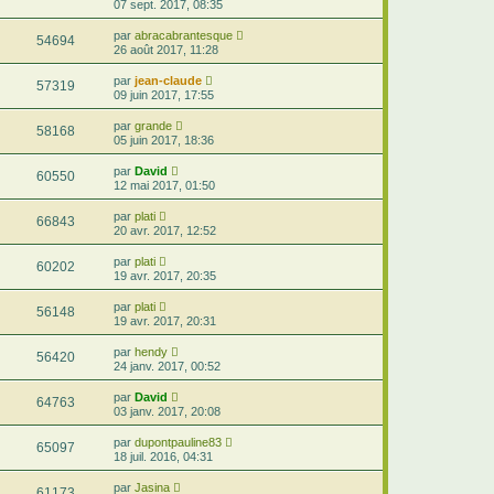
07 sept. 2017, 08:35
par
abracabrantesque
54694
26 août 2017, 11:28
par
jean-claude
57319
09 juin 2017, 17:55
par
grande
58168
05 juin 2017, 18:36
par
David
60550
12 mai 2017, 01:50
par
plati
66843
20 avr. 2017, 12:52
par
plati
60202
19 avr. 2017, 20:35
par
plati
56148
19 avr. 2017, 20:31
par
hendy
56420
24 janv. 2017, 00:52
par
David
64763
03 janv. 2017, 20:08
par
dupontpauline83
65097
18 juil. 2016, 04:31
par
Jasina
61173