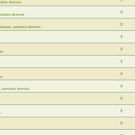
tions diverses
0
estions diverses
0
arques, questions diverses
0
0
res
0
0
es
0
 questions diverses
0
0
?
0