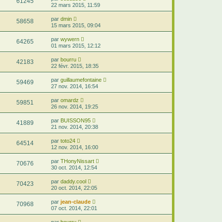
61245
22 mars 2015, 11:59
par
dmin
58658
15 mars 2015, 09:04
par
wywern
64265
01 mars 2015, 12:12
par
bourru
42183
22 févr. 2015, 18:35
par
guillaumefontaine
59469
27 nov. 2014, 16:54
par
omardz
59851
26 nov. 2014, 19:25
par
BUISSON95
41889
21 nov. 2014, 20:38
par
toto24
64514
12 nov. 2014, 16:00
par
THonyNissart
70676
30 oct. 2014, 12:54
par
daddy.cool
70423
20 oct. 2014, 22:05
par
jean-claude
70968
07 oct. 2014, 22:01
par
bourru