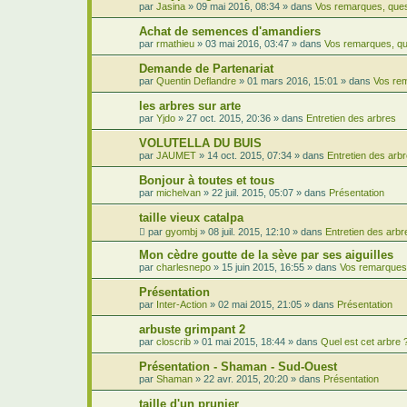
par
Jasina
»
09 mai 2016, 08:34
» dans
Vos remarques, ques
Achat de semences d'amandiers
par
rmathieu
»
03 mai 2016, 03:47
» dans
Vos remarques, qu
Demande de Partenariat
par
Quentin Deflandre
»
01 mars 2016, 15:01
» dans
Vos rem
les arbres sur arte
par
Yjdo
»
27 oct. 2015, 20:36
» dans
Entretien des arbres
VOLUTELLA DU BUIS
par
JAUMET
»
14 oct. 2015, 07:34
» dans
Entretien des arb
Bonjour à toutes et tous
par
michelvan
»
22 juil. 2015, 05:07
» dans
Présentation
taille vieux catalpa
par
gyombj
»
08 juil. 2015, 12:10
» dans
Entretien des arbr
Mon cèdre goutte de la sève par ses aiguilles
par
charlesnepo
»
15 juin 2015, 16:55
» dans
Vos remarques,
Présentation
par
Inter-Action
»
02 mai 2015, 21:05
» dans
Présentation
arbuste grimpant 2
par
closcrib
»
01 mai 2015, 18:44
» dans
Quel est cet arbre 
Présentation - Shaman - Sud-Ouest
par
Shaman
»
22 avr. 2015, 20:20
» dans
Présentation
taille d'un prunier