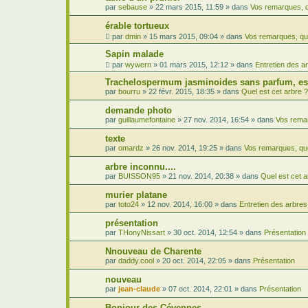
par
sebause
»
22 mars 2015, 11:59
» dans
Vos remarques, q
érable tortueux
par
dmin
»
15 mars 2015, 09:04
» dans
Vos remarques, qu
Sapin malade
par
wywern
»
01 mars 2015, 12:12
» dans
Entretien des a
Trachelospermum jasminoides sans parfum, est
par
bourru
»
22 févr. 2015, 18:35
» dans
Quel est cet arbre ?
demande photo
par
guillaumefontaine
»
27 nov. 2014, 16:54
» dans
Vos remar
texte
par
omardz
»
26 nov. 2014, 19:25
» dans
Vos remarques, qu
arbre inconnu....
par
BUISSON95
»
21 nov. 2014, 20:38
» dans
Quel est cet a
murier platane
par
toto24
»
12 nov. 2014, 16:00
» dans
Entretien des arbres
présentation
par
THonyNissart
»
30 oct. 2014, 12:54
» dans
Présentation
Nnouveau de Charente
par
daddy.cool
»
20 oct. 2014, 22:05
» dans
Présentation
nouveau
par
jean-claude
»
07 oct. 2014, 22:01
» dans
Présentation
Bonjour des Cévennes