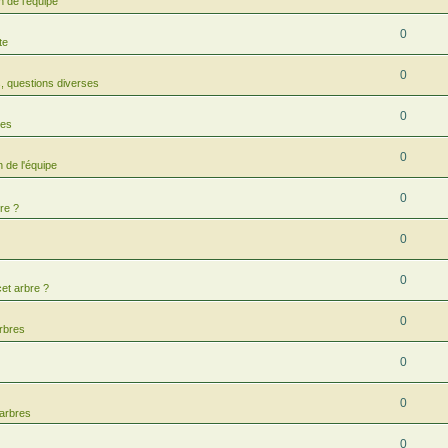
 de l'équipe
0
te
0
 questions diverses
0
res
0
 de l'équipe
0
re ?
0
0
cet arbre ?
0
arbres
0
0
 arbres
0