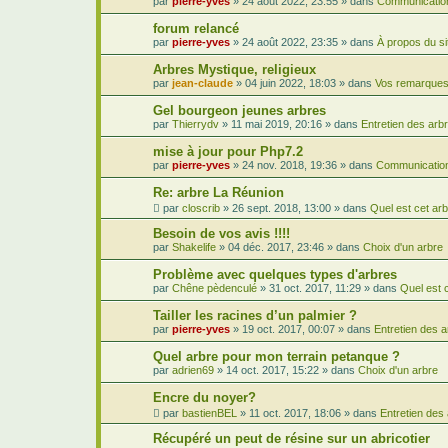
par
pierre-yves
»
24 août 2022, 23:55
» dans
Communication
forum relancé
par
pierre-yves
»
24 août 2022, 23:35
» dans
À propos du si
Arbres Mystique, religieux
par
jean-claude
»
04 juin 2022, 18:03
» dans
Vos remarques,
Gel bourgeon jeunes arbres
par
Thierrydv
»
11 mai 2019, 20:16
» dans
Entretien des arb
mise à jour pour Php7.2
par
pierre-yves
»
24 nov. 2018, 19:36
» dans
Communication
Re: arbre La Réunion
par
closcrib
»
26 sept. 2018, 13:00
» dans
Quel est cet arb
Besoin de vos avis !!!!
par
Shakelife
»
04 déc. 2017, 23:46
» dans
Choix d'un arbre
Problème avec quelques types d'arbres
par
Chêne pèdenculé
»
31 oct. 2017, 11:29
» dans
Quel est 
Tailler les racines d’un palmier ?
par
pierre-yves
»
19 oct. 2017, 00:07
» dans
Entretien des 
Quel arbre pour mon terrain petanque ?
par
adrien69
»
14 oct. 2017, 15:22
» dans
Choix d'un arbre
Encre du noyer?
par
bastienBEL
»
11 oct. 2017, 18:06
» dans
Entretien des
Récupéré un peut de résine sur un abricotier