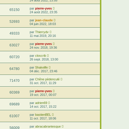
24 août 2022, 23:55
par
pierre-yves
65150
24 août 2022, 23:35
par
jean-claude
52693
04 juin 2022, 18:03
par
Thierrydv
49333
11 mai 2019, 20:16
par
pierre-yves
63027
24 nov. 2018, 19:36
par
closcrib
60720
26 sept. 2018, 13:00
par
Shakelife
64780
04 déc. 2017, 23:46
par
Chêne pèdenculé
71470
31 oct. 2017, 11:29
par
pierre-yves
60369
19 oct. 2017, 00:07
par
adrien69
69689
14 oct. 2017, 15:22
par
bastienBEL
61007
11 oct. 2017, 18:06
par
abracabrantesque
56009