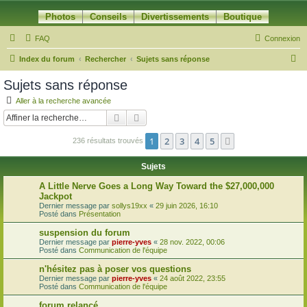
Photos
Conseils
Divertissements
Boutique
FAQ
Connexion
R
Index du forum
Rechercher
Sujets sans réponse
e
Sujets sans réponse
c
Aller à la recherche avancée
h
Rechercher
Recherche avancée
e
1
2
3
4
5
Suivante
236 résultats trouvés
r
c
Sujets
h
A Little Nerve Goes a Long Way Toward the $27,000,000
e
Jackpot
Dernier message par
sollys19xx
«
29 juin 2026, 16:10
r
Posté dans
Présentation
suspension du forum
Dernier message par
pierre-yves
«
28 nov. 2022, 00:06
Posté dans
Communication de l'équipe
n'hésitez pas à poser vos questions
Dernier message par
pierre-yves
«
24 août 2022, 23:55
Posté dans
Communication de l'équipe
forum relancé