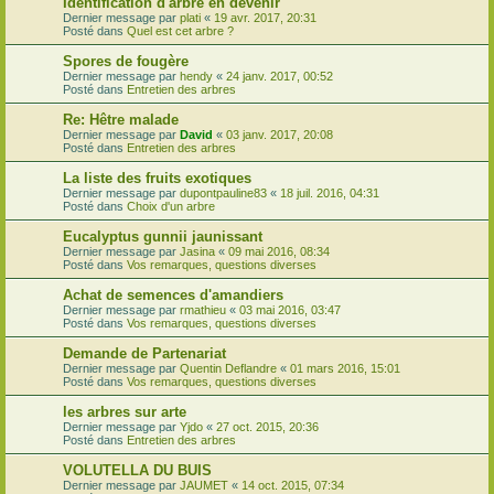
Identification d'arbre en devenir
Dernier message par
plati
«
19 avr. 2017, 20:31
Posté dans
Quel est cet arbre ?
Spores de fougère
Dernier message par
hendy
«
24 janv. 2017, 00:52
Posté dans
Entretien des arbres
Re: Hêtre malade
Dernier message par
David
«
03 janv. 2017, 20:08
Posté dans
Entretien des arbres
La liste des fruits exotiques
Dernier message par
dupontpauline83
«
18 juil. 2016, 04:31
Posté dans
Choix d'un arbre
Eucalyptus gunnii jaunissant
Dernier message par
Jasina
«
09 mai 2016, 08:34
Posté dans
Vos remarques, questions diverses
Achat de semences d'amandiers
Dernier message par
rmathieu
«
03 mai 2016, 03:47
Posté dans
Vos remarques, questions diverses
Demande de Partenariat
Dernier message par
Quentin Deflandre
«
01 mars 2016, 15:01
Posté dans
Vos remarques, questions diverses
les arbres sur arte
Dernier message par
Yjdo
«
27 oct. 2015, 20:36
Posté dans
Entretien des arbres
VOLUTELLA DU BUIS
Dernier message par
JAUMET
«
14 oct. 2015, 07:34