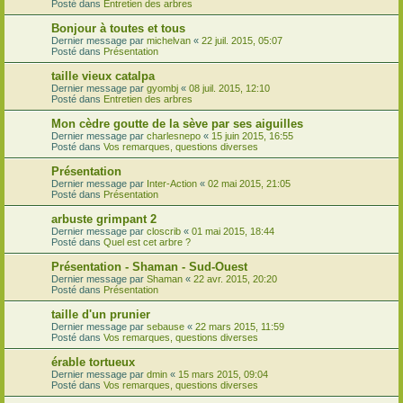
Posté dans
Entretien des arbres
Bonjour à toutes et tous
Dernier message par
michelvan
«
22 juil. 2015, 05:07
Posté dans
Présentation
taille vieux catalpa
Dernier message par
gyombj
«
08 juil. 2015, 12:10
Posté dans
Entretien des arbres
Mon cèdre goutte de la sève par ses aiguilles
Dernier message par
charlesnepo
«
15 juin 2015, 16:55
Posté dans
Vos remarques, questions diverses
Présentation
Dernier message par
Inter-Action
«
02 mai 2015, 21:05
Posté dans
Présentation
arbuste grimpant 2
Dernier message par
closcrib
«
01 mai 2015, 18:44
Posté dans
Quel est cet arbre ?
Présentation - Shaman - Sud-Ouest
Dernier message par
Shaman
«
22 avr. 2015, 20:20
Posté dans
Présentation
taille d'un prunier
Dernier message par
sebause
«
22 mars 2015, 11:59
Posté dans
Vos remarques, questions diverses
érable tortueux
Dernier message par
dmin
«
15 mars 2015, 09:04
Posté dans
Vos remarques, questions diverses