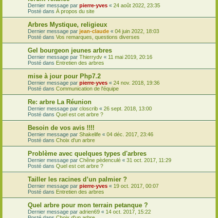
Dernier message par
pierre-yves
«
24 août 2022, 23:35
Posté dans
À propos du site
Arbres Mystique, religieux
Dernier message par
jean-claude
«
04 juin 2022, 18:03
Posté dans
Vos remarques, questions diverses
Gel bourgeon jeunes arbres
Dernier message par
Thierrydv
«
11 mai 2019, 20:16
Posté dans
Entretien des arbres
mise à jour pour Php7.2
Dernier message par
pierre-yves
«
24 nov. 2018, 19:36
Posté dans
Communication de l'équipe
Re: arbre La Réunion
Dernier message par
closcrib
«
26 sept. 2018, 13:00
Posté dans
Quel est cet arbre ?
Besoin de vos avis !!!!
Dernier message par
Shakelife
«
04 déc. 2017, 23:46
Posté dans
Choix d'un arbre
Problème avec quelques types d'arbres
Dernier message par
Chêne pèdenculé
«
31 oct. 2017, 11:29
Posté dans
Quel est cet arbre ?
Tailler les racines d’un palmier ?
Dernier message par
pierre-yves
«
19 oct. 2017, 00:07
Posté dans
Entretien des arbres
Quel arbre pour mon terrain petanque ?
Dernier message par
adrien69
«
14 oct. 2017, 15:22
Posté dans
Choix d'un arbre