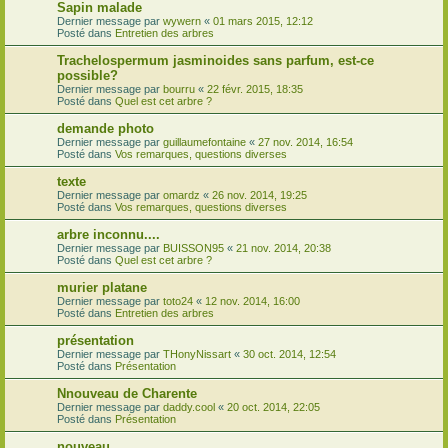
Sapin malade
Dernier message par
wywern
«
01 mars 2015, 12:12
Posté dans
Entretien des arbres
Trachelospermum jasminoides sans parfum, est-ce
possible?
Dernier message par
bourru
«
22 févr. 2015, 18:35
Posté dans
Quel est cet arbre ?
demande photo
Dernier message par
guillaumefontaine
«
27 nov. 2014, 16:54
Posté dans
Vos remarques, questions diverses
texte
Dernier message par
omardz
«
26 nov. 2014, 19:25
Posté dans
Vos remarques, questions diverses
arbre inconnu....
Dernier message par
BUISSON95
«
21 nov. 2014, 20:38
Posté dans
Quel est cet arbre ?
murier platane
Dernier message par
toto24
«
12 nov. 2014, 16:00
Posté dans
Entretien des arbres
présentation
Dernier message par
THonyNissart
«
30 oct. 2014, 12:54
Posté dans
Présentation
Nnouveau de Charente
Dernier message par
daddy.cool
«
20 oct. 2014, 22:05
Posté dans
Présentation
nouveau