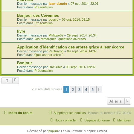
Dernier message par
jean-claude
«
07 oct. 2014, 22:01
Posté dans
Présentation
Bonjour des Cévennes
Dernier message par
bourru
«
03 oct. 2014, 09:15
Posté dans
Présentation
livre
Dernier message par
Philippe62
«
29 sept. 2014, 20:34
Posté dans
Vos remarques, questions diverses
Application d'identification des arbres grâce à leur écorce
Dernier message par
Petitrayon
«
09 sept. 2014, 14:37
Posté dans
Quel est cet arbre ?
Bonjour
Dernier message par
BAY Alain
«
08 sept. 2014, 09:02
Posté dans
Présentation
1
2
3
4
5
Suivante
236 résultats trouvés
Aller à
Index du forum
Supprimer les cookies
Heures au format
UTC+02:00
Nous contacter
L’équipe du forum
Membres
Développé par
phpBB
® Forum Software © phpBB Limited