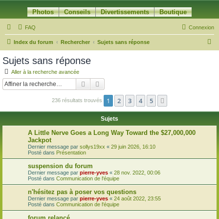
Photos
Conseils
Divertissements
Boutique
FAQ
Connexion
R
Index du forum
Rechercher
Sujets sans réponse
e
Sujets sans réponse
c
Aller à la recherche avancée
h
Rechercher
Recherche avancée
e
1
2
3
4
5
Suivante
236 résultats trouvés
r
c
Sujets
h
A Little Nerve Goes a Long Way Toward the $27,000,000
e
Jackpot
Dernier message par
sollys19xx
«
29 juin 2026, 16:10
r
Posté dans
Présentation
suspension du forum
Dernier message par
pierre-yves
«
28 nov. 2022, 00:06
Posté dans
Communication de l'équipe
n'hésitez pas à poser vos questions
Dernier message par
pierre-yves
«
24 août 2022, 23:55
Posté dans
Communication de l'équipe
forum relancé