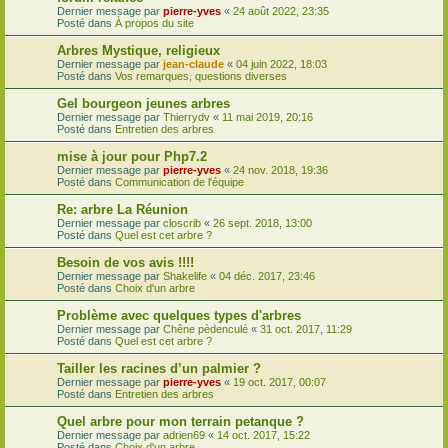
Dernier message par
pierre-yves
«
24 août 2022, 23:35
Posté dans
À propos du site
Arbres Mystique, religieux
Dernier message par
jean-claude
«
04 juin 2022, 18:03
Posté dans
Vos remarques, questions diverses
Gel bourgeon jeunes arbres
Dernier message par
Thierrydv
«
11 mai 2019, 20:16
Posté dans
Entretien des arbres
mise à jour pour Php7.2
Dernier message par
pierre-yves
«
24 nov. 2018, 19:36
Posté dans
Communication de l'équipe
Re: arbre La Réunion
Dernier message par
closcrib
«
26 sept. 2018, 13:00
Posté dans
Quel est cet arbre ?
Besoin de vos avis !!!!
Dernier message par
Shakelife
«
04 déc. 2017, 23:46
Posté dans
Choix d'un arbre
Problème avec quelques types d'arbres
Dernier message par
Chêne pèdenculé
«
31 oct. 2017, 11:29
Posté dans
Quel est cet arbre ?
Tailler les racines d’un palmier ?
Dernier message par
pierre-yves
«
19 oct. 2017, 00:07
Posté dans
Entretien des arbres
Quel arbre pour mon terrain petanque ?
Dernier message par
adrien69
«
14 oct. 2017, 15:22
Posté dans
Choix d'un arbre