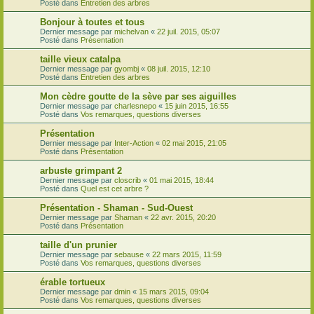
Posté dans
Entretien des arbres
Bonjour à toutes et tous
Dernier message par
michelvan
«
22 juil. 2015, 05:07
Posté dans
Présentation
taille vieux catalpa
Dernier message par
gyombj
«
08 juil. 2015, 12:10
Posté dans
Entretien des arbres
Mon cèdre goutte de la sève par ses aiguilles
Dernier message par
charlesnepo
«
15 juin 2015, 16:55
Posté dans
Vos remarques, questions diverses
Présentation
Dernier message par
Inter-Action
«
02 mai 2015, 21:05
Posté dans
Présentation
arbuste grimpant 2
Dernier message par
closcrib
«
01 mai 2015, 18:44
Posté dans
Quel est cet arbre ?
Présentation - Shaman - Sud-Ouest
Dernier message par
Shaman
«
22 avr. 2015, 20:20
Posté dans
Présentation
taille d'un prunier
Dernier message par
sebause
«
22 mars 2015, 11:59
Posté dans
Vos remarques, questions diverses
érable tortueux
Dernier message par
dmin
«
15 mars 2015, 09:04
Posté dans
Vos remarques, questions diverses