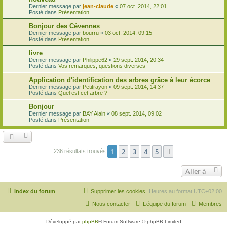
Dernier message par
jean-claude
«
07 oct. 2014, 22:01
Posté dans
Présentation
Bonjour des Cévennes
Dernier message par
bourru
«
03 oct. 2014, 09:15
Posté dans
Présentation
livre
Dernier message par
Philippe62
«
29 sept. 2014, 20:34
Posté dans
Vos remarques, questions diverses
Application d'identification des arbres grâce à leur écorce
Dernier message par
Petitrayon
«
09 sept. 2014, 14:37
Posté dans
Quel est cet arbre ?
Bonjour
Dernier message par
BAY Alain
«
08 sept. 2014, 09:02
Posté dans
Présentation
1
2
3
4
5
Suivante
236 résultats trouvés
Aller à
Index du forum
Supprimer les cookies
Heures au format
UTC+02:00
Nous contacter
L’équipe du forum
Membres
Développé par
phpBB
® Forum Software © phpBB Limited