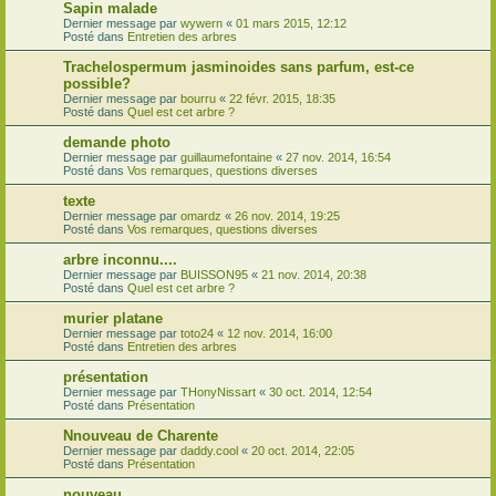
Sapin malade
Dernier message par
wywern
«
01 mars 2015, 12:12
Posté dans
Entretien des arbres
Trachelospermum jasminoides sans parfum, est-ce
possible?
Dernier message par
bourru
«
22 févr. 2015, 18:35
Posté dans
Quel est cet arbre ?
demande photo
Dernier message par
guillaumefontaine
«
27 nov. 2014, 16:54
Posté dans
Vos remarques, questions diverses
texte
Dernier message par
omardz
«
26 nov. 2014, 19:25
Posté dans
Vos remarques, questions diverses
arbre inconnu....
Dernier message par
BUISSON95
«
21 nov. 2014, 20:38
Posté dans
Quel est cet arbre ?
murier platane
Dernier message par
toto24
«
12 nov. 2014, 16:00
Posté dans
Entretien des arbres
présentation
Dernier message par
THonyNissart
«
30 oct. 2014, 12:54
Posté dans
Présentation
Nnouveau de Charente
Dernier message par
daddy.cool
«
20 oct. 2014, 22:05
Posté dans
Présentation
nouveau