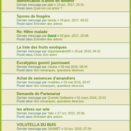
Identification d'arbre en devenir
Dernier message par
plati
«
19 avr. 2017, 20:31
Posté dans
Quel est cet arbre ?
Spores de fougère
Dernier message par
hendy
«
24 janv. 2017, 00:52
Posté dans
Entretien des arbres
Re: Hêtre malade
Dernier message par
David
«
03 janv. 2017, 20:08
Posté dans
Entretien des arbres
La liste des fruits exotiques
Dernier message par
dupontpauline83
«
18 juil. 2016, 04:31
Posté dans
Choix d'un arbre
Eucalyptus gunnii jaunissant
Dernier message par
Jasina
«
09 mai 2016, 08:34
Posté dans
Vos remarques, questions diverses
Achat de semences d'amandiers
Dernier message par
rmathieu
«
03 mai 2016, 03:47
Posté dans
Vos remarques, questions diverses
Demande de Partenariat
Dernier message par
Quentin Deflandre
«
01 mars 2016, 15:01
Posté dans
Vos remarques, questions diverses
les arbres sur arte
Dernier message par
Yjdo
«
27 oct. 2015, 20:36
Posté dans
Entretien des arbres
VOLUTELLA DU BUIS
Dernier message par
JAUMET
«
14 oct. 2015, 07:34