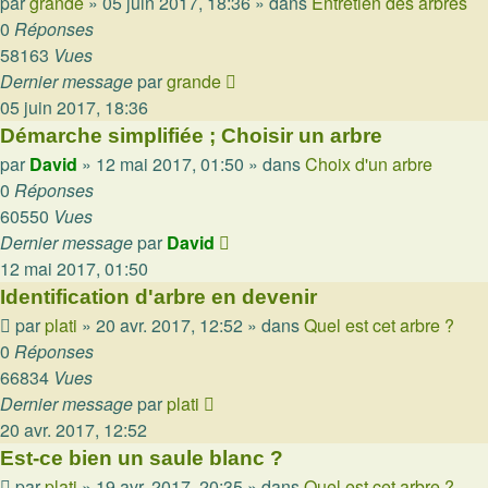
par
grande
»
05 juin 2017, 18:36
» dans
Entretien des arbres
0
Réponses
58163
Vues
Dernier message
par
grande
05 juin 2017, 18:36
Démarche simplifiée ; Choisir un arbre
par
David
»
12 mai 2017, 01:50
» dans
Choix d'un arbre
0
Réponses
60550
Vues
Dernier message
par
David
12 mai 2017, 01:50
Identification d'arbre en devenir
par
plati
»
20 avr. 2017, 12:52
» dans
Quel est cet arbre ?
0
Réponses
66834
Vues
Dernier message
par
plati
20 avr. 2017, 12:52
Est-ce bien un saule blanc ?
par
plati
»
19 avr. 2017, 20:35
» dans
Quel est cet arbre ?