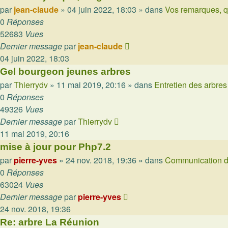
par
jean-claude
»
04 juin 2022, 18:03
» dans
Vos remarques, q
0
Réponses
52683
Vues
Dernier message
par
jean-claude
04 juin 2022, 18:03
Gel bourgeon jeunes arbres
par
Thierrydv
»
11 mai 2019, 20:16
» dans
Entretien des arbres
0
Réponses
49326
Vues
Dernier message
par
Thierrydv
11 mai 2019, 20:16
mise à jour pour Php7.2
par
pierre-yves
»
24 nov. 2018, 19:36
» dans
Communication d
0
Réponses
63024
Vues
Dernier message
par
pierre-yves
24 nov. 2018, 19:36
Re: arbre La Réunion