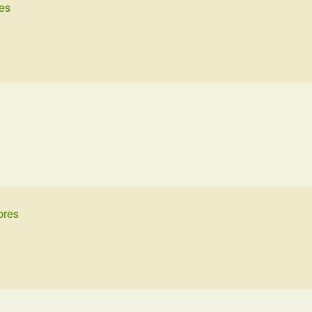
res
bres