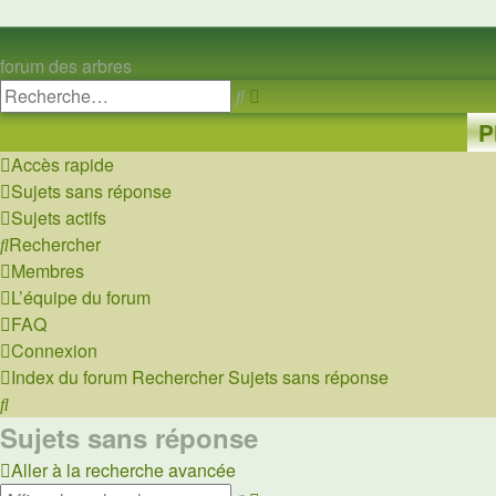
forum des arbres
Rechercher
Recherche
avancée
P
Accès rapide
Sujets sans réponse
Sujets actifs
Rechercher
Membres
L’équipe du forum
FAQ
Connexion
Index du forum
Rechercher
Sujets sans réponse
Rechercher
Sujets sans réponse
Aller à la recherche avancée