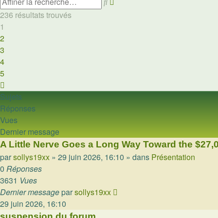
Rechercher
Recherche
avancée
236 résultats trouvés
1
2
3
4
5
Suivante
Sujets
Réponses
Vues
Dernier message
A Little Nerve Goes a Long Way Toward the $27,
par
sollys19xx
»
29 juin 2026, 16:10
» dans
Présentation
0
Réponses
3631
Vues
Dernier message
par
sollys19xx
29 juin 2026, 16:10
suspension du forum