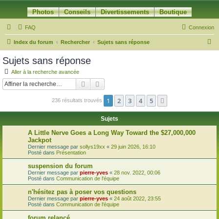
Photos
Conseils
Divertissements
Boutique
FAQ
Connexion
R
Index du forum
Rechercher
Sujets sans réponse
e
Sujets sans réponse
c
Aller à la recherche avancée
h
Rechercher
Recherche avancée
e
1
2
3
4
5
Suivante
236 résultats trouvés
r
c
Sujets
h
A Little Nerve Goes a Long Way Toward the $27,000,000
e
Jackpot
Dernier message par
sollys19xx
«
29 juin 2026, 16:10
r
Posté dans
Présentation
suspension du forum
Dernier message par
pierre-yves
«
28 nov. 2022, 00:06
Posté dans
Communication de l'équipe
n'hésitez pas à poser vos questions
Dernier message par
pierre-yves
«
24 août 2022, 23:55
Posté dans
Communication de l'équipe
forum relancé