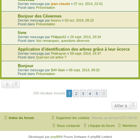
Dernier message par
jean-claude
«
07 oct. 2014, 22:01
Posté dans
Présentation
Bonjour des Cévennes
Dernier message par
bourru
«
03 oct. 2014, 09:15
Posté dans
Présentation
livre
Dernier message par
Philippe62
«
29 sept. 2014, 20:34
Posté dans
Vos remarques, questions diverses
Application d'identification des arbres grâce à leur écorce
Dernier message par
Petitrayon
«
09 sept. 2014, 14:37
Posté dans
Quel est cet arbre ?
Bonjour
Dernier message par
BAY Alain
«
08 sept. 2014, 09:02
Posté dans
Présentation
1
2
3
4
5
Suivante
236 résultats trouvés
Aller à
Index du forum
Supprimer les cookies
Heures au format
UTC+02:00
Nous contacter
L’équipe du forum
Membres
Développé par
phpBB
® Forum Software © phpBB Limited