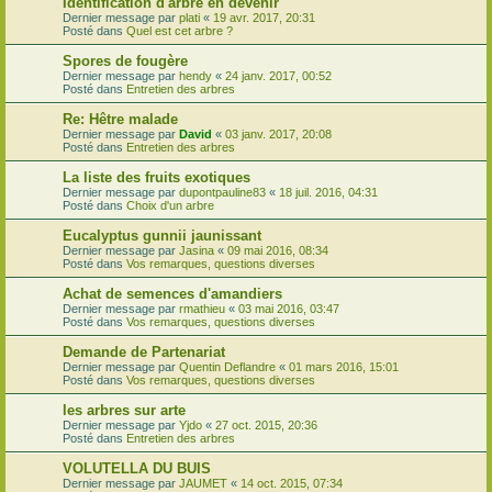
Identification d'arbre en devenir
Dernier message par
plati
«
19 avr. 2017, 20:31
Posté dans
Quel est cet arbre ?
Spores de fougère
Dernier message par
hendy
«
24 janv. 2017, 00:52
Posté dans
Entretien des arbres
Re: Hêtre malade
Dernier message par
David
«
03 janv. 2017, 20:08
Posté dans
Entretien des arbres
La liste des fruits exotiques
Dernier message par
dupontpauline83
«
18 juil. 2016, 04:31
Posté dans
Choix d'un arbre
Eucalyptus gunnii jaunissant
Dernier message par
Jasina
«
09 mai 2016, 08:34
Posté dans
Vos remarques, questions diverses
Achat de semences d'amandiers
Dernier message par
rmathieu
«
03 mai 2016, 03:47
Posté dans
Vos remarques, questions diverses
Demande de Partenariat
Dernier message par
Quentin Deflandre
«
01 mars 2016, 15:01
Posté dans
Vos remarques, questions diverses
les arbres sur arte
Dernier message par
Yjdo
«
27 oct. 2015, 20:36
Posté dans
Entretien des arbres
VOLUTELLA DU BUIS
Dernier message par
JAUMET
«
14 oct. 2015, 07:34