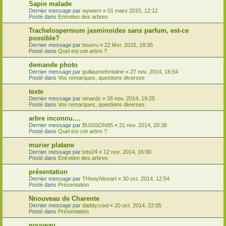
Sapin malade
Dernier message par
wywern
«
01 mars 2015, 12:12
Posté dans
Entretien des arbres
Trachelospermum jasminoides sans parfum, est-ce
possible?
Dernier message par
bourru
«
22 févr. 2015, 18:35
Posté dans
Quel est cet arbre ?
demande photo
Dernier message par
guillaumefontaine
«
27 nov. 2014, 16:54
Posté dans
Vos remarques, questions diverses
texte
Dernier message par
omardz
«
26 nov. 2014, 19:25
Posté dans
Vos remarques, questions diverses
arbre inconnu....
Dernier message par
BUISSON95
«
21 nov. 2014, 20:38
Posté dans
Quel est cet arbre ?
murier platane
Dernier message par
toto24
«
12 nov. 2014, 16:00
Posté dans
Entretien des arbres
présentation
Dernier message par
THonyNissart
«
30 oct. 2014, 12:54
Posté dans
Présentation
Nnouveau de Charente
Dernier message par
daddy.cool
«
20 oct. 2014, 22:05
Posté dans
Présentation
nouveau