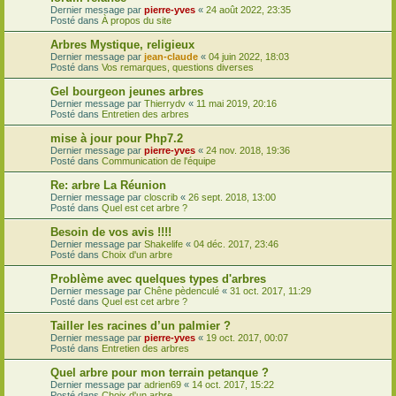
Dernier message par
pierre-yves
«
24 août 2022, 23:35
Posté dans
À propos du site
Arbres Mystique, religieux
Dernier message par
jean-claude
«
04 juin 2022, 18:03
Posté dans
Vos remarques, questions diverses
Gel bourgeon jeunes arbres
Dernier message par
Thierrydv
«
11 mai 2019, 20:16
Posté dans
Entretien des arbres
mise à jour pour Php7.2
Dernier message par
pierre-yves
«
24 nov. 2018, 19:36
Posté dans
Communication de l'équipe
Re: arbre La Réunion
Dernier message par
closcrib
«
26 sept. 2018, 13:00
Posté dans
Quel est cet arbre ?
Besoin de vos avis !!!!
Dernier message par
Shakelife
«
04 déc. 2017, 23:46
Posté dans
Choix d'un arbre
Problème avec quelques types d'arbres
Dernier message par
Chêne pèdenculé
«
31 oct. 2017, 11:29
Posté dans
Quel est cet arbre ?
Tailler les racines d’un palmier ?
Dernier message par
pierre-yves
«
19 oct. 2017, 00:07
Posté dans
Entretien des arbres
Quel arbre pour mon terrain petanque ?
Dernier message par
adrien69
«
14 oct. 2017, 15:22
Posté dans
Choix d'un arbre