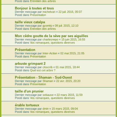
Posté dans
Entretien des arbres
Bonjour à toutes et tous
Dernier message par
michelvan
«
22 juil. 2015, 05:07
Posté dans
Présentation
taille vieux catalpa
Dernier message par
gyombj
«
08 juil. 2015, 12:10
Posté dans
Entretien des arbres
Mon cèdre goutte de la sève par ses aiguilles
Dernier message par
charlesnepo
«
15 juin 2015, 16:55
Posté dans
Vos remarques, questions diverses
Présentation
Dernier message par
Inter-Action
«
02 mai 2015, 21:05
Posté dans
Présentation
arbuste grimpant 2
Dernier message par
closcrib
«
01 mai 2015, 18:44
Posté dans
Quel est cet arbre ?
Présentation - Shaman - Sud-Ouest
Dernier message par
Shaman
«
22 avr. 2015, 20:20
Posté dans
Présentation
taille d'un prunier
Dernier message par
sebause
«
22 mars 2015, 11:59
Posté dans
Vos remarques, questions diverses
érable tortueux
Dernier message par
dmin
«
15 mars 2015, 09:04
Posté dans
Vos remarques, questions diverses