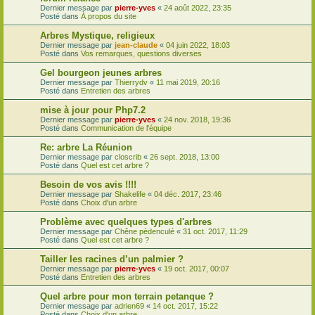
Dernier message par
pierre-yves
«
24 août 2022, 23:35
Posté dans
À propos du site
Arbres Mystique, religieux
Dernier message par
jean-claude
«
04 juin 2022, 18:03
Posté dans
Vos remarques, questions diverses
Gel bourgeon jeunes arbres
Dernier message par
Thierrydv
«
11 mai 2019, 20:16
Posté dans
Entretien des arbres
mise à jour pour Php7.2
Dernier message par
pierre-yves
«
24 nov. 2018, 19:36
Posté dans
Communication de l'équipe
Re: arbre La Réunion
Dernier message par
closcrib
«
26 sept. 2018, 13:00
Posté dans
Quel est cet arbre ?
Besoin de vos avis !!!!
Dernier message par
Shakelife
«
04 déc. 2017, 23:46
Posté dans
Choix d'un arbre
Problème avec quelques types d'arbres
Dernier message par
Chêne pèdenculé
«
31 oct. 2017, 11:29
Posté dans
Quel est cet arbre ?
Tailler les racines d’un palmier ?
Dernier message par
pierre-yves
«
19 oct. 2017, 00:07
Posté dans
Entretien des arbres
Quel arbre pour mon terrain petanque ?
Dernier message par
adrien69
«
14 oct. 2017, 15:22
Posté dans
Choix d'un arbre