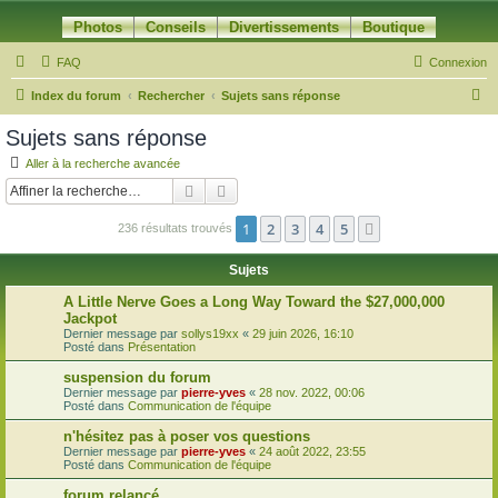
Photos
Conseils
Divertissements
Boutique
FAQ
Connexion
R
Index du forum
Rechercher
Sujets sans réponse
e
Sujets sans réponse
c
Aller à la recherche avancée
h
Rechercher
Recherche avancée
e
1
2
3
4
5
Suivante
236 résultats trouvés
r
c
Sujets
h
A Little Nerve Goes a Long Way Toward the $27,000,000
e
Jackpot
Dernier message par
sollys19xx
«
29 juin 2026, 16:10
r
Posté dans
Présentation
suspension du forum
Dernier message par
pierre-yves
«
28 nov. 2022, 00:06
Posté dans
Communication de l'équipe
n'hésitez pas à poser vos questions
Dernier message par
pierre-yves
«
24 août 2022, 23:55
Posté dans
Communication de l'équipe
forum relancé