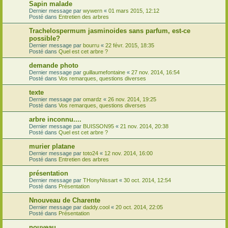
Sapin malade
Dernier message par
wywern
«
01 mars 2015, 12:12
Posté dans
Entretien des arbres
Trachelospermum jasminoides sans parfum, est-ce
possible?
Dernier message par
bourru
«
22 févr. 2015, 18:35
Posté dans
Quel est cet arbre ?
demande photo
Dernier message par
guillaumefontaine
«
27 nov. 2014, 16:54
Posté dans
Vos remarques, questions diverses
texte
Dernier message par
omardz
«
26 nov. 2014, 19:25
Posté dans
Vos remarques, questions diverses
arbre inconnu....
Dernier message par
BUISSON95
«
21 nov. 2014, 20:38
Posté dans
Quel est cet arbre ?
murier platane
Dernier message par
toto24
«
12 nov. 2014, 16:00
Posté dans
Entretien des arbres
présentation
Dernier message par
THonyNissart
«
30 oct. 2014, 12:54
Posté dans
Présentation
Nnouveau de Charente
Dernier message par
daddy.cool
«
20 oct. 2014, 22:05
Posté dans
Présentation
nouveau