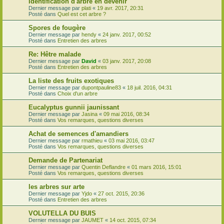
Identification d'arbre en devenir
Dernier message par
plati
«
19 avr. 2017, 20:31
Posté dans
Quel est cet arbre ?
Spores de fougère
Dernier message par
hendy
«
24 janv. 2017, 00:52
Posté dans
Entretien des arbres
Re: Hêtre malade
Dernier message par
David
«
03 janv. 2017, 20:08
Posté dans
Entretien des arbres
La liste des fruits exotiques
Dernier message par
dupontpauline83
«
18 juil. 2016, 04:31
Posté dans
Choix d'un arbre
Eucalyptus gunnii jaunissant
Dernier message par
Jasina
«
09 mai 2016, 08:34
Posté dans
Vos remarques, questions diverses
Achat de semences d'amandiers
Dernier message par
rmathieu
«
03 mai 2016, 03:47
Posté dans
Vos remarques, questions diverses
Demande de Partenariat
Dernier message par
Quentin Deflandre
«
01 mars 2016, 15:01
Posté dans
Vos remarques, questions diverses
les arbres sur arte
Dernier message par
Yjdo
«
27 oct. 2015, 20:36
Posté dans
Entretien des arbres
VOLUTELLA DU BUIS
Dernier message par
JAUMET
«
14 oct. 2015, 07:34