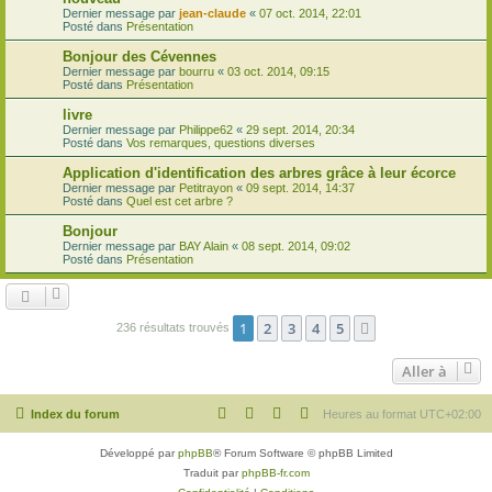
Dernier message par
jean-claude
«
07 oct. 2014, 22:01
Posté dans
Présentation
Bonjour des Cévennes
Dernier message par
bourru
«
03 oct. 2014, 09:15
Posté dans
Présentation
livre
Dernier message par
Philippe62
«
29 sept. 2014, 20:34
Posté dans
Vos remarques, questions diverses
Application d'identification des arbres grâce à leur écorce
Dernier message par
Petitrayon
«
09 sept. 2014, 14:37
Posté dans
Quel est cet arbre ?
Bonjour
Dernier message par
BAY Alain
«
08 sept. 2014, 09:02
Posté dans
Présentation
1
2
3
4
5
Suivante
236 résultats trouvés
Aller à
Index du forum
Heures au format
UTC+02:00
Développé par
phpBB
® Forum Software © phpBB Limited
Traduit par
phpBB-fr.com