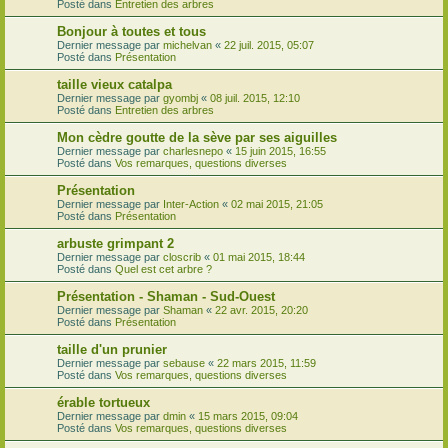
Posté dans
Entretien des arbres
Bonjour à toutes et tous
Dernier message par
michelvan
«
22 juil. 2015, 05:07
Posté dans
Présentation
taille vieux catalpa
Dernier message par
gyombj
«
08 juil. 2015, 12:10
Posté dans
Entretien des arbres
Mon cèdre goutte de la sève par ses aiguilles
Dernier message par
charlesnepo
«
15 juin 2015, 16:55
Posté dans
Vos remarques, questions diverses
Présentation
Dernier message par
Inter-Action
«
02 mai 2015, 21:05
Posté dans
Présentation
arbuste grimpant 2
Dernier message par
closcrib
«
01 mai 2015, 18:44
Posté dans
Quel est cet arbre ?
Présentation - Shaman - Sud-Ouest
Dernier message par
Shaman
«
22 avr. 2015, 20:20
Posté dans
Présentation
taille d'un prunier
Dernier message par
sebause
«
22 mars 2015, 11:59
Posté dans
Vos remarques, questions diverses
érable tortueux
Dernier message par
dmin
«
15 mars 2015, 09:04
Posté dans
Vos remarques, questions diverses