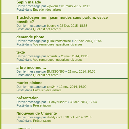
Sapin malade
Dernier message par
wywern
«
01 mars 2015, 12:12
Posté dans
Entretien des arbres
Trachelospermum jasminoides sans parfum, est-ce
possible?
Dernier message par
bourru
«
22 févr. 2015, 18:35
Posté dans
Quel est cet arbre ?
demande photo
Dernier message par
guillaumefontaine
«
27 nov. 2014, 16:54
Posté dans
Vos remarques, questions diverses
texte
Dernier message par
omardz
«
26 nov. 2014, 19:25
Posté dans
Vos remarques, questions diverses
arbre inconnu....
Dernier message par
BUISSON95
«
21 nov. 2014, 20:38
Posté dans
Quel est cet arbre ?
murier platane
Dernier message par
toto24
«
12 nov. 2014, 16:00
Posté dans
Entretien des arbres
présentation
Dernier message par
THonyNissart
«
30 oct. 2014, 12:54
Posté dans
Présentation
Nnouveau de Charente
Dernier message par
daddy.cool
«
20 oct. 2014, 22:05
Posté dans
Présentation
nouveau