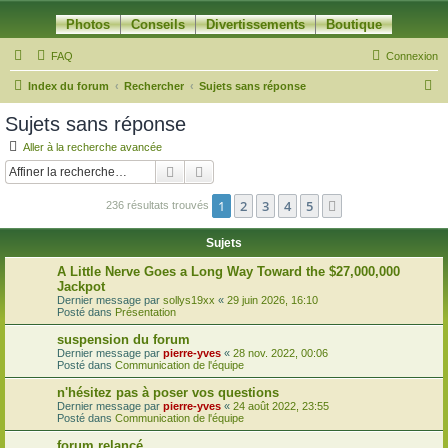
Photos
Conseils
Divertissements
Boutique
FAQ
Connexion
R
Index du forum
Rechercher
Sujets sans réponse
e
Sujets sans réponse
c
Aller à la recherche avancée
h
Rechercher
Recherche avancée
e
1
2
3
4
5
Suivante
236 résultats trouvés
r
c
Sujets
h
A Little Nerve Goes a Long Way Toward the $27,000,000
e
Jackpot
Dernier message par
sollys19xx
«
29 juin 2026, 16:10
r
Posté dans
Présentation
suspension du forum
Dernier message par
pierre-yves
«
28 nov. 2022, 00:06
Posté dans
Communication de l'équipe
n'hésitez pas à poser vos questions
Dernier message par
pierre-yves
«
24 août 2022, 23:55
Posté dans
Communication de l'équipe
forum relancé