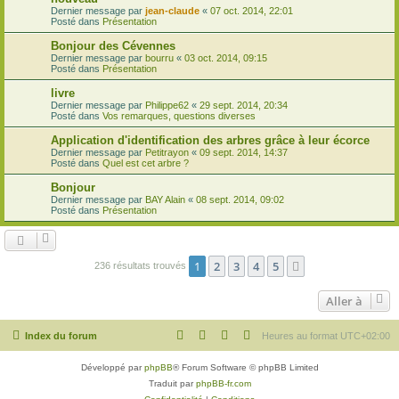
Dernier message par
jean-claude
«
07 oct. 2014, 22:01
Posté dans
Présentation
Bonjour des Cévennes
Dernier message par
bourru
«
03 oct. 2014, 09:15
Posté dans
Présentation
livre
Dernier message par
Philippe62
«
29 sept. 2014, 20:34
Posté dans
Vos remarques, questions diverses
Application d'identification des arbres grâce à leur écorce
Dernier message par
Petitrayon
«
09 sept. 2014, 14:37
Posté dans
Quel est cet arbre ?
Bonjour
Dernier message par
BAY Alain
«
08 sept. 2014, 09:02
Posté dans
Présentation
1
2
3
4
5
Suivante
236 résultats trouvés
Aller à
Index du forum
Heures au format
UTC+02:00
Développé par
phpBB
® Forum Software © phpBB Limited
Traduit par
phpBB-fr.com