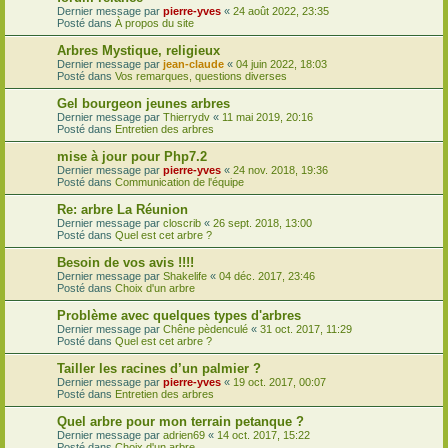
Dernier message par
pierre-yves
«
24 août 2022, 23:35
Posté dans
À propos du site
Arbres Mystique, religieux
Dernier message par
jean-claude
«
04 juin 2022, 18:03
Posté dans
Vos remarques, questions diverses
Gel bourgeon jeunes arbres
Dernier message par
Thierrydv
«
11 mai 2019, 20:16
Posté dans
Entretien des arbres
mise à jour pour Php7.2
Dernier message par
pierre-yves
«
24 nov. 2018, 19:36
Posté dans
Communication de l'équipe
Re: arbre La Réunion
Dernier message par
closcrib
«
26 sept. 2018, 13:00
Posté dans
Quel est cet arbre ?
Besoin de vos avis !!!!
Dernier message par
Shakelife
«
04 déc. 2017, 23:46
Posté dans
Choix d'un arbre
Problème avec quelques types d'arbres
Dernier message par
Chêne pèdenculé
«
31 oct. 2017, 11:29
Posté dans
Quel est cet arbre ?
Tailler les racines d’un palmier ?
Dernier message par
pierre-yves
«
19 oct. 2017, 00:07
Posté dans
Entretien des arbres
Quel arbre pour mon terrain petanque ?
Dernier message par
adrien69
«
14 oct. 2017, 15:22
Posté dans
Choix d'un arbre