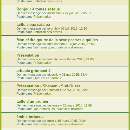
Posté dans
Entretien des arbres
Bonjour à toutes et tous
Dernier message par
michelvan
«
22 juil. 2015, 05:07
Posté dans
Présentation
taille vieux catalpa
Dernier message par
gyombj
«
08 juil. 2015, 12:10
Posté dans
Entretien des arbres
Mon cèdre goutte de la sève par ses aiguilles
Dernier message par
charlesnepo
«
15 juin 2015, 16:55
Posté dans
Vos remarques, questions diverses
Présentation
Dernier message par
Inter-Action
«
02 mai 2015, 21:05
Posté dans
Présentation
arbuste grimpant 2
Dernier message par
closcrib
«
01 mai 2015, 18:44
Posté dans
Quel est cet arbre ?
Présentation - Shaman - Sud-Ouest
Dernier message par
Shaman
«
22 avr. 2015, 20:20
Posté dans
Présentation
taille d'un prunier
Dernier message par
sebause
«
22 mars 2015, 11:59
Posté dans
Vos remarques, questions diverses
érable tortueux
Dernier message par
dmin
«
15 mars 2015, 09:04
Posté dans
Vos remarques, questions diverses