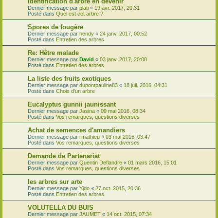
Identification d'arbre en devenir
Dernier message par
plati
«
19 avr. 2017, 20:31
Posté dans
Quel est cet arbre ?
Spores de fougère
Dernier message par
hendy
«
24 janv. 2017, 00:52
Posté dans
Entretien des arbres
Re: Hêtre malade
Dernier message par
David
«
03 janv. 2017, 20:08
Posté dans
Entretien des arbres
La liste des fruits exotiques
Dernier message par
dupontpauline83
«
18 juil. 2016, 04:31
Posté dans
Choix d'un arbre
Eucalyptus gunnii jaunissant
Dernier message par
Jasina
«
09 mai 2016, 08:34
Posté dans
Vos remarques, questions diverses
Achat de semences d'amandiers
Dernier message par
rmathieu
«
03 mai 2016, 03:47
Posté dans
Vos remarques, questions diverses
Demande de Partenariat
Dernier message par
Quentin Deflandre
«
01 mars 2016, 15:01
Posté dans
Vos remarques, questions diverses
les arbres sur arte
Dernier message par
Yjdo
«
27 oct. 2015, 20:36
Posté dans
Entretien des arbres
VOLUTELLA DU BUIS
Dernier message par
JAUMET
«
14 oct. 2015, 07:34