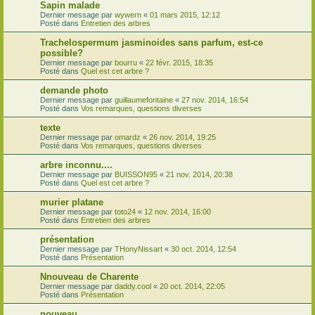
Sapin malade
Dernier message par
wywern
«
01 mars 2015, 12:12
Posté dans
Entretien des arbres
Trachelospermum jasminoides sans parfum, est-ce
possible?
Dernier message par
bourru
«
22 févr. 2015, 18:35
Posté dans
Quel est cet arbre ?
demande photo
Dernier message par
guillaumefontaine
«
27 nov. 2014, 16:54
Posté dans
Vos remarques, questions diverses
texte
Dernier message par
omardz
«
26 nov. 2014, 19:25
Posté dans
Vos remarques, questions diverses
arbre inconnu....
Dernier message par
BUISSON95
«
21 nov. 2014, 20:38
Posté dans
Quel est cet arbre ?
murier platane
Dernier message par
toto24
«
12 nov. 2014, 16:00
Posté dans
Entretien des arbres
présentation
Dernier message par
THonyNissart
«
30 oct. 2014, 12:54
Posté dans
Présentation
Nnouveau de Charente
Dernier message par
daddy.cool
«
20 oct. 2014, 22:05
Posté dans
Présentation
nouveau