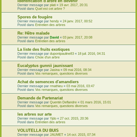
Identification d'arbre en devenir
Dernier message par
plati
«
19 avr. 2017, 20:31
Posté dans
Quel est cet arbre ?
Spores de fougère
Dernier message par
hendy
«
24 janv. 2017, 00:52
Posté dans
Entretien des arbres
Re: Hêtre malade
Dernier message par
David
«
03 janv. 2017, 20:08
Posté dans
Entretien des arbres
La liste des fruits exotiques
Dernier message par
dupontpauline83
«
18 juil. 2016, 04:31
Posté dans
Choix d'un arbre
Eucalyptus gunnii jaunissant
Dernier message par
Jasina
«
09 mai 2016, 08:34
Posté dans
Vos remarques, questions diverses
Achat de semences d'amandiers
Dernier message par
rmathieu
«
03 mai 2016, 03:47
Posté dans
Vos remarques, questions diverses
Demande de Partenariat
Dernier message par
Quentin Deflandre
«
01 mars 2016, 15:01
Posté dans
Vos remarques, questions diverses
les arbres sur arte
Dernier message par
Yjdo
«
27 oct. 2015, 20:36
Posté dans
Entretien des arbres
VOLUTELLA DU BUIS
Dernier message par
JAUMET
«
14 oct. 2015, 07:34