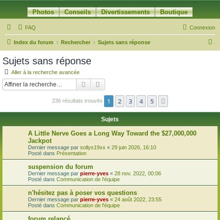
Photos
Conseils
Divertissements
Boutique
FAQ
Connexion
R
Index du forum
Rechercher
Sujets sans réponse
e
Sujets sans réponse
c
Aller à la recherche avancée
h
Rechercher
Recherche avancée
e
1
2
3
4
5
Suivante
236 résultats trouvés
r
c
Sujets
h
A Little Nerve Goes a Long Way Toward the $27,000,000
e
Jackpot
Dernier message par
sollys19xx
«
29 juin 2026, 16:10
r
Posté dans
Présentation
suspension du forum
Dernier message par
pierre-yves
«
28 nov. 2022, 00:06
Posté dans
Communication de l'équipe
n'hésitez pas à poser vos questions
Dernier message par
pierre-yves
«
24 août 2022, 23:55
Posté dans
Communication de l'équipe
forum relancé