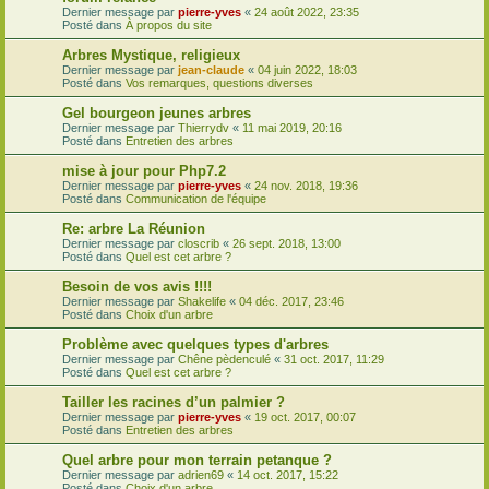
Dernier message par
pierre-yves
«
24 août 2022, 23:35
Posté dans
À propos du site
Arbres Mystique, religieux
Dernier message par
jean-claude
«
04 juin 2022, 18:03
Posté dans
Vos remarques, questions diverses
Gel bourgeon jeunes arbres
Dernier message par
Thierrydv
«
11 mai 2019, 20:16
Posté dans
Entretien des arbres
mise à jour pour Php7.2
Dernier message par
pierre-yves
«
24 nov. 2018, 19:36
Posté dans
Communication de l'équipe
Re: arbre La Réunion
Dernier message par
closcrib
«
26 sept. 2018, 13:00
Posté dans
Quel est cet arbre ?
Besoin de vos avis !!!!
Dernier message par
Shakelife
«
04 déc. 2017, 23:46
Posté dans
Choix d'un arbre
Problème avec quelques types d'arbres
Dernier message par
Chêne pèdenculé
«
31 oct. 2017, 11:29
Posté dans
Quel est cet arbre ?
Tailler les racines d’un palmier ?
Dernier message par
pierre-yves
«
19 oct. 2017, 00:07
Posté dans
Entretien des arbres
Quel arbre pour mon terrain petanque ?
Dernier message par
adrien69
«
14 oct. 2017, 15:22
Posté dans
Choix d'un arbre