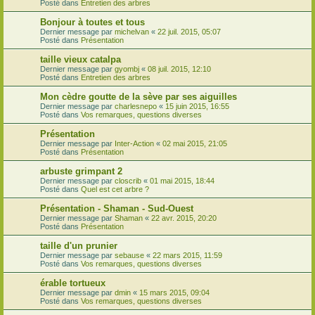
Posté dans
Entretien des arbres
Bonjour à toutes et tous
Dernier message par
michelvan
«
22 juil. 2015, 05:07
Posté dans
Présentation
taille vieux catalpa
Dernier message par
gyombj
«
08 juil. 2015, 12:10
Posté dans
Entretien des arbres
Mon cèdre goutte de la sève par ses aiguilles
Dernier message par
charlesnepo
«
15 juin 2015, 16:55
Posté dans
Vos remarques, questions diverses
Présentation
Dernier message par
Inter-Action
«
02 mai 2015, 21:05
Posté dans
Présentation
arbuste grimpant 2
Dernier message par
closcrib
«
01 mai 2015, 18:44
Posté dans
Quel est cet arbre ?
Présentation - Shaman - Sud-Ouest
Dernier message par
Shaman
«
22 avr. 2015, 20:20
Posté dans
Présentation
taille d'un prunier
Dernier message par
sebause
«
22 mars 2015, 11:59
Posté dans
Vos remarques, questions diverses
érable tortueux
Dernier message par
dmin
«
15 mars 2015, 09:04
Posté dans
Vos remarques, questions diverses