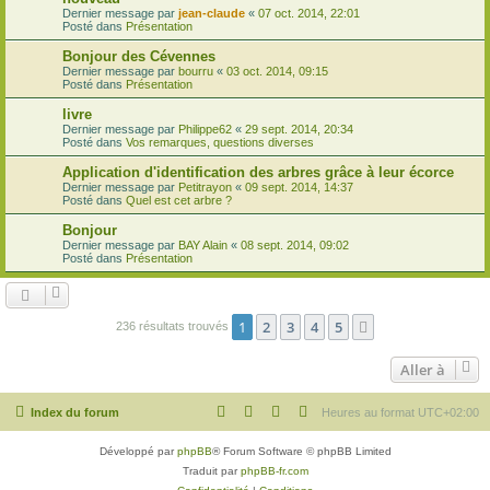
Dernier message par
jean-claude
«
07 oct. 2014, 22:01
Posté dans
Présentation
Bonjour des Cévennes
Dernier message par
bourru
«
03 oct. 2014, 09:15
Posté dans
Présentation
livre
Dernier message par
Philippe62
«
29 sept. 2014, 20:34
Posté dans
Vos remarques, questions diverses
Application d'identification des arbres grâce à leur écorce
Dernier message par
Petitrayon
«
09 sept. 2014, 14:37
Posté dans
Quel est cet arbre ?
Bonjour
Dernier message par
BAY Alain
«
08 sept. 2014, 09:02
Posté dans
Présentation
1
2
3
4
5
Suivante
236 résultats trouvés
Aller à
Index du forum
Heures au format
UTC+02:00
Développé par
phpBB
® Forum Software © phpBB Limited
Traduit par
phpBB-fr.com