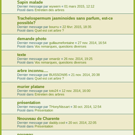
Sapin malade
Dernier message par
wywern
«
01 mars 2015, 12:12
Posté dans
Entretien des arbres
Trachelospermum jasminoides sans parfum, est-ce
possible?
Dernier message par
bourru
«
22 févr. 2015, 18:35
Posté dans
Quel est cet arbre ?
demande photo
Dernier message par
guillaumefontaine
«
27 nov. 2014, 16:54
Posté dans
Vos remarques, questions diverses
texte
Dernier message par
omardz
«
26 nov. 2014, 19:25
Posté dans
Vos remarques, questions diverses
arbre inconnu....
Dernier message par
BUISSON95
«
21 nov. 2014, 20:38
Posté dans
Quel est cet arbre ?
murier platane
Dernier message par
toto24
«
12 nov. 2014, 16:00
Posté dans
Entretien des arbres
présentation
Dernier message par
THonyNissart
«
30 oct. 2014, 12:54
Posté dans
Présentation
Nnouveau de Charente
Dernier message par
daddy.cool
«
20 oct. 2014, 22:05
Posté dans
Présentation
nouveau