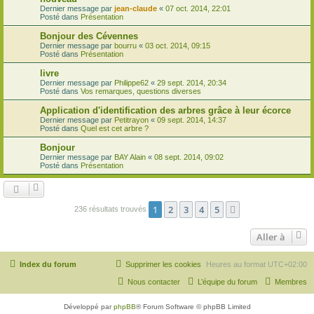
Dernier message par
jean-claude
«
07 oct. 2014, 22:01
Posté dans
Présentation
Bonjour des Cévennes
Dernier message par
bourru
«
03 oct. 2014, 09:15
Posté dans
Présentation
livre
Dernier message par
Philippe62
«
29 sept. 2014, 20:34
Posté dans
Vos remarques, questions diverses
Application d'identification des arbres grâce à leur écorce
Dernier message par
Petitrayon
«
09 sept. 2014, 14:37
Posté dans
Quel est cet arbre ?
Bonjour
Dernier message par
BAY Alain
«
08 sept. 2014, 09:02
Posté dans
Présentation
1
2
3
4
5
Suivante
236 résultats trouvés
Aller à
Index du forum
Supprimer les cookies
Heures au format
UTC+02:00
Nous contacter
L’équipe du forum
Membres
Développé par
phpBB
® Forum Software © phpBB Limited