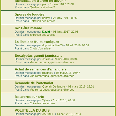
Identification d'arbre en devenir
Dernier message par
plati
«
19 avr. 2017, 20:31
Posté dans
Quel est cet arbre ?
Spores de fougère
Dernier message par
hendy
«
24 janv. 2017, 00:52
Posté dans
Entretien des arbres
Re: Hêtre malade
Dernier message par
David
«
03 janv. 2017, 20:08
Posté dans
Entretien des arbres
La liste des fruits exotiques
Dernier message par
dupontpauline83
«
18 juil. 2016, 04:31
Posté dans
Choix d'un arbre
Eucalyptus gunnii jaunissant
Dernier message par
Jasina
«
09 mai 2016, 08:34
Posté dans
Vos remarques, questions diverses
Achat de semences d'amandiers
Dernier message par
rmathieu
«
03 mai 2016, 03:47
Posté dans
Vos remarques, questions diverses
Demande de Partenariat
Dernier message par
Quentin Deflandre
«
01 mars 2016, 15:01
Posté dans
Vos remarques, questions diverses
les arbres sur arte
Dernier message par
Yjdo
«
27 oct. 2015, 20:36
Posté dans
Entretien des arbres
VOLUTELLA DU BUIS
Dernier message par
JAUMET
«
14 oct. 2015, 07:34