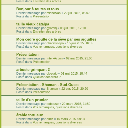
Posté dans
Entretien des arbres
Bonjour à toutes et tous
Dernier message par
michelvan
«
22 juil. 2015, 05:07
Posté dans
Présentation
taille vieux catalpa
Dernier message par
gyombj
«
08 juil. 2015, 12:10
Posté dans
Entretien des arbres
Mon cèdre goutte de la sève par ses aiguilles
Dernier message par
charlesnepo
«
15 juin 2015, 16:55
Posté dans
Vos remarques, questions diverses
Présentation
Dernier message par
Inter-Action
«
02 mai 2015, 21:05
Posté dans
Présentation
arbuste grimpant 2
Dernier message par
closcrib
«
01 mai 2015, 18:44
Posté dans
Quel est cet arbre ?
Présentation - Shaman - Sud-Ouest
Dernier message par
Shaman
«
22 avr. 2015, 20:20
Posté dans
Présentation
taille d'un prunier
Dernier message par
sebause
«
22 mars 2015, 11:59
Posté dans
Vos remarques, questions diverses
érable tortueux
Dernier message par
dmin
«
15 mars 2015, 09:04
Posté dans
Vos remarques, questions diverses