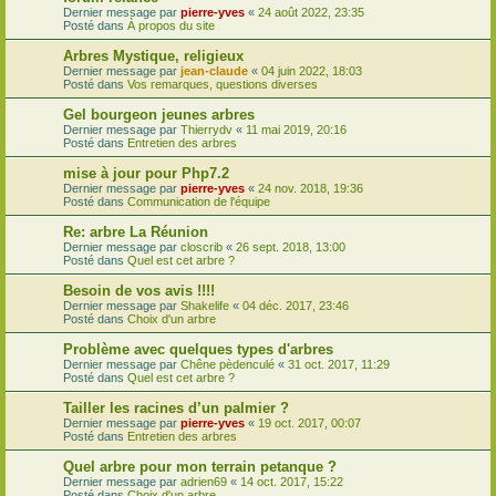
Dernier message par
pierre-yves
«
24 août 2022, 23:35
Posté dans
À propos du site
Arbres Mystique, religieux
Dernier message par
jean-claude
«
04 juin 2022, 18:03
Posté dans
Vos remarques, questions diverses
Gel bourgeon jeunes arbres
Dernier message par
Thierrydv
«
11 mai 2019, 20:16
Posté dans
Entretien des arbres
mise à jour pour Php7.2
Dernier message par
pierre-yves
«
24 nov. 2018, 19:36
Posté dans
Communication de l'équipe
Re: arbre La Réunion
Dernier message par
closcrib
«
26 sept. 2018, 13:00
Posté dans
Quel est cet arbre ?
Besoin de vos avis !!!!
Dernier message par
Shakelife
«
04 déc. 2017, 23:46
Posté dans
Choix d'un arbre
Problème avec quelques types d'arbres
Dernier message par
Chêne pèdenculé
«
31 oct. 2017, 11:29
Posté dans
Quel est cet arbre ?
Tailler les racines d’un palmier ?
Dernier message par
pierre-yves
«
19 oct. 2017, 00:07
Posté dans
Entretien des arbres
Quel arbre pour mon terrain petanque ?
Dernier message par
adrien69
«
14 oct. 2017, 15:22
Posté dans
Choix d'un arbre