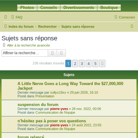
Photos
Conseils
Divertissements
Boutique
FAQ
Connexion
R
Index du forum
Rechercher
Sujets sans réponse
e
Sujets sans réponse
c
Aller à la recherche avancée
h
Rechercher
Recherche avancée
e
1
2
3
4
5
Suivante
236 résultats trouvés
r
c
Sujets
h
A Little Nerve Goes a Long Way Toward the $27,000,000
e
Jackpot
Dernier message par
sollys19xx
«
29 juin 2026, 16:10
r
Posté dans
Présentation
suspension du forum
Dernier message par
pierre-yves
«
28 nov. 2022, 00:06
Posté dans
Communication de l'équipe
n'hésitez pas à poser vos questions
Dernier message par
pierre-yves
«
24 août 2022, 23:55
Posté dans
Communication de l'équipe
forum relancé