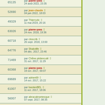
par
pierre-yves
65135
24 août 2022, 23:35
par
jean-claude
52690
04 juin 2022, 18:03
par
Thierrydv
49329
11 mai 2019, 20:16
par
pierre-yves
63026
24 nov. 2018, 19:36
par
closcrib
60718
26 sept. 2018, 13:00
par
Shakelife
64776
04 déc. 2017, 23:46
par
Chêne pèdenculé
71469
31 oct. 2017, 11:29
par
pierre-yves
60368
19 oct. 2017, 00:07
par
adrien69
69689
14 oct. 2017, 15:22
par
bastienBEL
61007
11 oct. 2017, 18:06
par
abracabrantesque
56007
07 sept. 2017, 08:35