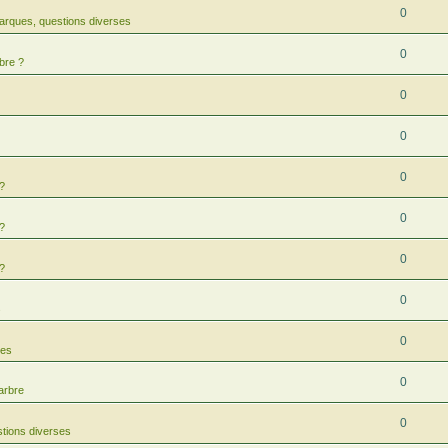
0
arques, questions diverses
0
bre ?
0
0
0
 ?
0
 ?
0
 ?
0
s
0
res
0
arbre
0
tions diverses