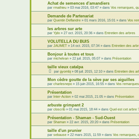
Achat de semences d'amandiers
par
rmathieu
»
03 mai 2016, 03:47
» dans
Vos remarques, qu
Demande de Partenariat
par
Quentin Deflandre
»
01 mars 2016, 15:01
» dans
Vos rem
les arbres sur arte
par
Yjdo
»
27 oct. 2015, 20:36
» dans
Entretien des arbres
VOLUTELLA DU BUIS
par
JAUMET
»
14 oct. 2015, 07:34
» dans
Entretien des arb
Bonjour à toutes et tous
par
michelvan
»
22 juil. 2015, 05:07
» dans
Présentation
taille vieux catalpa
par
gyombj
»
08 juil. 2015, 12:10
» dans
Entretien des a
Mon cèdre goutte de la sève par ses aiguilles
par
charlesnepo
»
15 juin 2015, 16:55
» dans
Vos remarques,
Présentation
par
Inter-Action
»
02 mai 2015, 21:05
» dans
Présentation
arbuste grimpant 2
par
closcrib
»
01 mai 2015, 18:44
» dans
Quel est cet arbre 
Présentation - Shaman - Sud-Ouest
par
Shaman
»
22 avr. 2015, 20:20
» dans
Présentation
taille d'un prunier
par
sebause
»
22 mars 2015, 11:59
» dans
Vos remarques, q