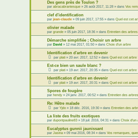
Des gens près de Toulon ?
par
abracabrantesque
»
26 août 2017, 11:28
» dans
Vos rem
clef d'identification
par
jean-claude
»
09 juin 2017, 17:55
» dans
Quel est cet ar
olivier malade
par
grande
»
05 juin 2017, 18:36
» dans
Entretien des arbres
Démarche simplifiée ; Choisir un arbre
par
David
»
12 mai 2017, 01:50
» dans
Choix d'un arbre
Identification d'arbre en devenir
par
plati
»
20 avr. 2017, 12:52
» dans
Quel est cet arbre
Est-ce bien un saule blanc ?
par
plati
»
19 avr. 2017, 20:35
» dans
Quel est cet arbre
Identification d'arbre en devenir
par
plati
»
19 avr. 2017, 20:31
» dans
Quel est cet arbre
Spores de fougère
par
hendy
»
24 janv. 2017, 00:52
» dans
Entretien des arbre
Re: Hêtre malade
par
Yjdo
»
18 déc. 2016, 19:30
» dans
Entretien des arb
La liste des fruits exotiques
par
dupontpauline83
»
18 juil. 2016, 04:31
» dans
Choix d'un 
Eucalyptus gunnii jaunissant
par
Jasina
»
09 mai 2016, 08:34
» dans
Vos remarques, ques