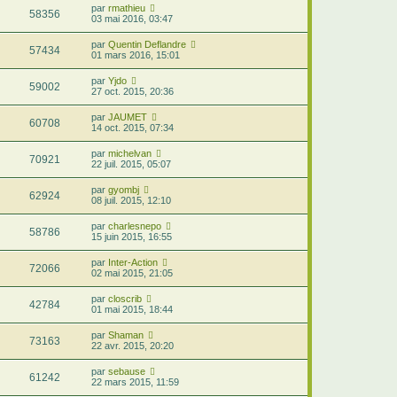
par
rmathieu
58356
03 mai 2016, 03:47
par
Quentin Deflandre
57434
01 mars 2016, 15:01
par
Yjdo
59002
27 oct. 2015, 20:36
par
JAUMET
60708
14 oct. 2015, 07:34
par
michelvan
70921
22 juil. 2015, 05:07
par
gyombj
62924
08 juil. 2015, 12:10
par
charlesnepo
58786
15 juin 2015, 16:55
par
Inter-Action
72066
02 mai 2015, 21:05
par
closcrib
42784
01 mai 2015, 18:44
par
Shaman
73163
22 avr. 2015, 20:20
par
sebause
61242
22 mars 2015, 11:59