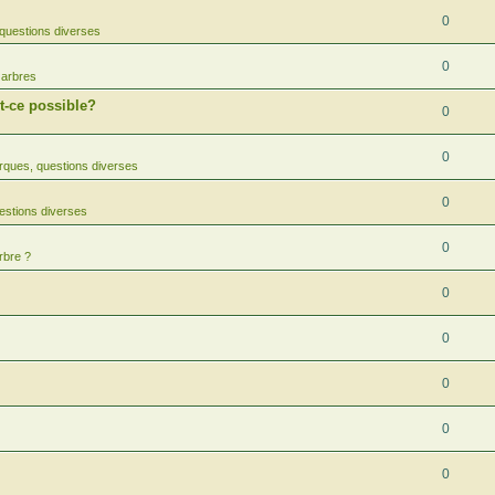
0
questions diverses
0
 arbres
-ce possible?
0
0
ques, questions diverses
0
estions diverses
0
rbre ?
0
0
0
0
0