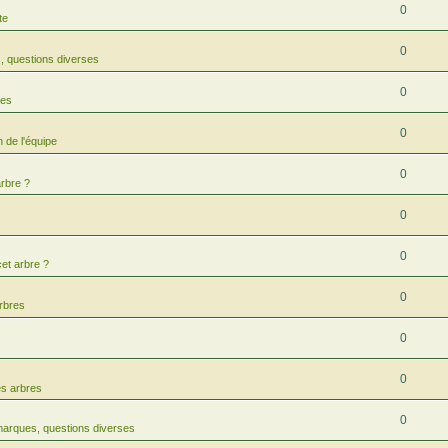
0
te
0
 questions diverses
0
res
0
 de l'équipe
0
arbre ?
0
0
cet arbre ?
0
arbres
0
0
es arbres
0
arques, questions diverses