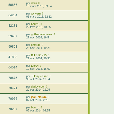
par
dmin
58656
15 mars 2015, 09:04
par
wywern
64264
01 mars 2015, 12:12
par
bourru
42181
22 févr. 2015, 18:35
par
guillaumefontaine
59467
27 nov. 2014, 16:54
par
omardz
59851
26 nov. 2014, 19:25
par
BUISSON95
41888
21 nov. 2014, 20:38
par
toto24
64514
12 nov. 2014, 16:00
par
THonyNissart
70675
30 oct. 2014, 12:54
par
daddy.cool
70421
20 oct. 2014, 22:05
par
jean-claude
70966
07 oct. 2014, 22:01
par
bourru
70267
03 oct. 2014, 09:15