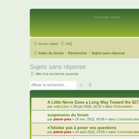
forum des arbres
Accès rapide
FAQ
Index du forum
Rechercher
Sujets sans réponse
Sujets sans réponse
Aller à la recherche avancée
Rechercher
Recherche avancée
SUJETS
A Little Nerve Goes a Long Way Toward the $27
par
sollys19xx
»
29 juin 2026, 16:10
» dans
Présentation
suspension du forum
par
pierre-yves
»
28 nov. 2022, 00:06
» dans
Communication
n'hésitez pas à poser vos questions
par
pierre-yves
»
24 août 2022, 23:55
» dans
Communication