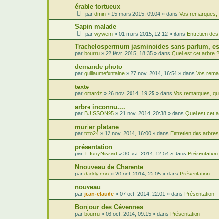
érable tortueux
par
dmin
»
15 mars 2015, 09:04
» dans
Vos remarques, 
Sapin malade
par
wywern
»
01 mars 2015, 12:12
» dans
Entretien des
Trachelospermum jasminoides sans parfum, est
par
bourru
»
22 févr. 2015, 18:35
» dans
Quel est cet arbre ?
demande photo
par
guillaumefontaine
»
27 nov. 2014, 16:54
» dans
Vos remar
texte
par
omardz
»
26 nov. 2014, 19:25
» dans
Vos remarques, qu
arbre inconnu....
par
BUISSON95
»
21 nov. 2014, 20:38
» dans
Quel est cet a
murier platane
par
toto24
»
12 nov. 2014, 16:00
» dans
Entretien des arbres
présentation
par
THonyNissart
»
30 oct. 2014, 12:54
» dans
Présentation
Nnouveau de Charente
par
daddy.cool
»
20 oct. 2014, 22:05
» dans
Présentation
nouveau
par
jean-claude
»
07 oct. 2014, 22:01
» dans
Présentation
Bonjour des Cévennes
par
bourru
»
03 oct. 2014, 09:15
» dans
Présentation