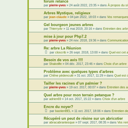
forum relancé
par
pierre-yves
»
24 août 2022, 23:35
» dans
À propos du si
Arbres Mystique, religieux
par
jean-claude
»
04 juin 2022, 18:03
» dans
Vos remarques,
Gel bourgeon jeunes arbres
par
Thierrydv
»
11 mai 2019, 20:16
» dans
Entretien des arb
mise à jour pour Php7.2
par
pierre-yves
»
24 nov. 2018, 19:36
» dans
Communication
Re: arbre La Réunion
par
closcrib
»
26 sept. 2018, 13:00
» dans
Quel est cet 
Besoin de vos avis !!!!
par
Shakelife
»
04 déc. 2017, 23:46
» dans
Choix d'un arbre
Problème avec quelques types d'arbres
par
Chêne pèdenculé
»
31 oct. 2017, 11:29
» dans
Quel est 
Tailler les racines d’un palmier ?
par
pierre-yves
»
19 oct. 2017, 00:07
» dans
Entretien des 
Quel arbre pour mon terrain petanque ?
par
adrien69
»
14 oct. 2017, 15:22
» dans
Choix d'un arbre
Encre du noyer?
par
bastienBEL
»
11 oct. 2017, 18:06
» dans
Entretien d
Récupéré un peut de résine sur un abricotier
par
abracabrantesque
»
07 sept. 2017, 08:35
» dans
Vos rem