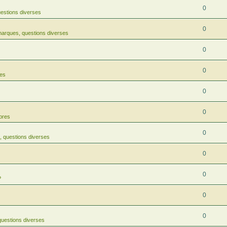
0
estions diverses
0
arques, questions diverses
0
0
res
0
0
rbres
0
 questions diverses
0
0
?
0
0
uestions diverses