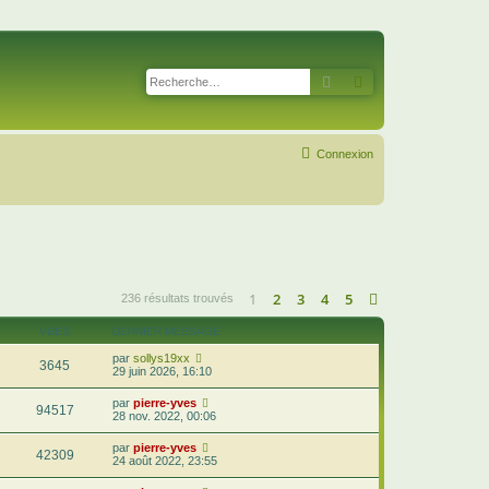
Rechercher
Recherche avancé
Connexion
1
2
3
4
5
Suivante
236 résultats trouvés
VUES
DERNIER MESSAGE
par
sollys19xx
3645
29 juin 2026, 16:10
par
pierre-yves
94517
28 nov. 2022, 00:06
par
pierre-yves
42309
24 août 2022, 23:55