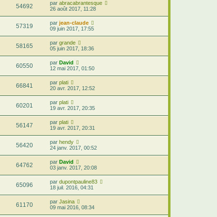
par
abracabrantesque
54692
26 août 2017, 11:28
par
jean-claude
57319
09 juin 2017, 17:55
par
grande
58165
05 juin 2017, 18:36
par
David
60550
12 mai 2017, 01:50
par
plati
66841
20 avr. 2017, 12:52
par
plati
60201
19 avr. 2017, 20:35
par
plati
56147
19 avr. 2017, 20:31
par
hendy
56420
24 janv. 2017, 00:52
par
David
64762
03 janv. 2017, 20:08
par
dupontpauline83
65096
18 juil. 2016, 04:31
par
Jasina
61170
09 mai 2016, 08:34