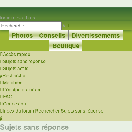
forum des arbres
Rechercher
Recherche
avancée
Photos
Conseils
Divertissements
Boutique
Accès rapide
Sujets sans réponse
Sujets actifs
Rechercher
Membres
L’équipe du forum
FAQ
Connexion
Index du forum
Rechercher
Sujets sans réponse
Rechercher
Sujets sans réponse