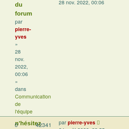
28 nov. 2022, 00:06
du
forum
par
pierre-
yves
»
28
nov.
2022,
00:06
»
dans
Communication
de
l'équipe
par
pierre-yves
n'hésitez
0
42341