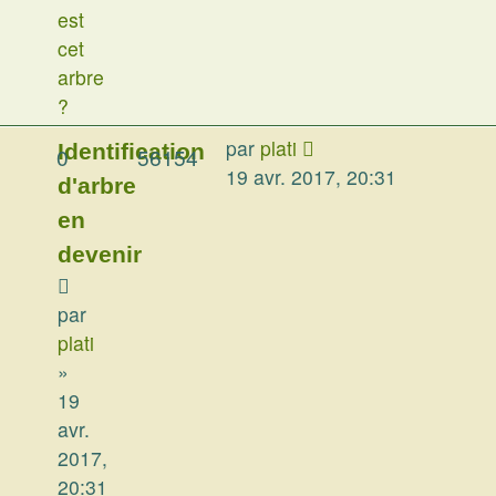
est
cet
arbre
?
par
plati
Identification
0
56154
19 avr. 2017, 20:31
d'arbre
en
devenir
par
plati
»
19
avr.
2017,
20:31