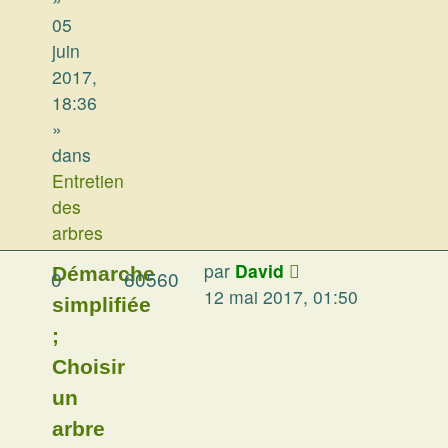
05
juin
2017,
18:36
»
dans
Entretien
des
arbres
par
David
Démarche
0
60560
12 mai 2017, 01:50
simplifiée
;
Choisir
un
arbre