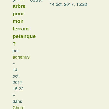
14 oct. 2017, 15:22
arbre
pour
mon
terrain
petanque
?
par
adrien69
»
14
oct.
2017,
15:22
»
dans
Choix