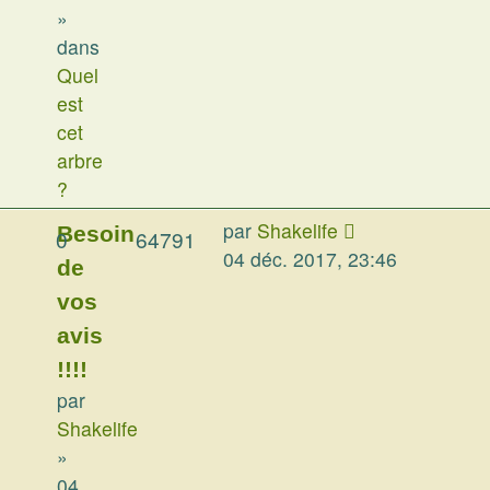
»
dans
Quel
est
cet
arbre
?
par
Shakelife
Besoin
0
64791
04 déc. 2017, 23:46
de
vos
avis
!!!!
par
Shakelife
»
04