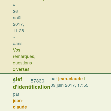
»
26
août
2017,
11:28
»
dans
Vos
remarques,
questions
diverses
par
jean-claude
clef
0
57330
09 juin 2017, 17:55
d'identification
par
jean-
claude