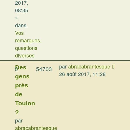
2017,
08:35
»
dans
Vos
remarques,
questions
diverses
par
abracabrantesque
Des
0
54703
26 août 2017, 11:28
gens
près
de
Toulon
?
par
abracabrantesque