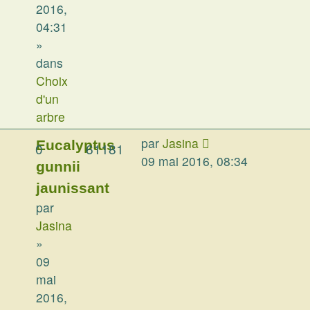
2016,
04:31
»
dans
Choix
d'un
arbre
par
Jasina
Eucalyptus
0
61181
09 mai 2016, 08:34
gunnii
jaunissant
par
Jasina
»
09
mai
2016,