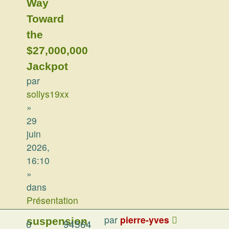
Way
Toward
the
$27,000,000
Jackpot
par
sollys19xx
»
29
juin
2026,
16:10
»
dans
Présentation
par
pierre-yves
suspension
0
94564