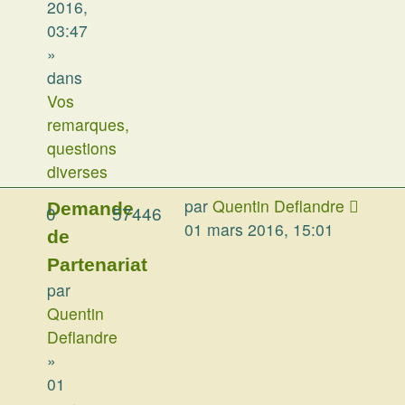
2016,
03:47
»
dans
Vos
remarques,
questions
diverses
par
Quentin Deflandre
Demande
0
57446
01 mars 2016, 15:01
de
Partenariat
par
Quentin
Deflandre
»
01