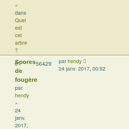
»
dans
Quel
est
cet
arbre
?
par
hendy
Spores
0
56429
24 janv. 2017, 00:52
de
fougère
par
hendy
»
24
janv.
2017,