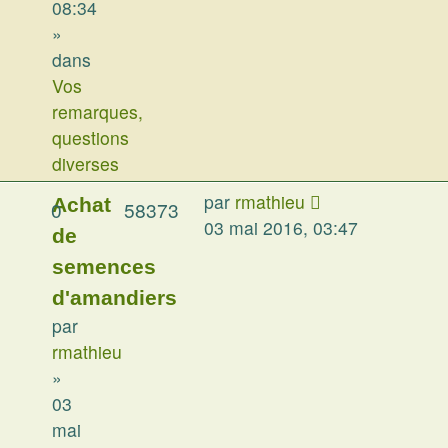
08:34
»
dans
Vos
remarques,
questions
diverses
par
rmathieu
Achat
0
58373
03 mai 2016, 03:47
de
semences
d'amandiers
par
rmathieu
»
03
mai