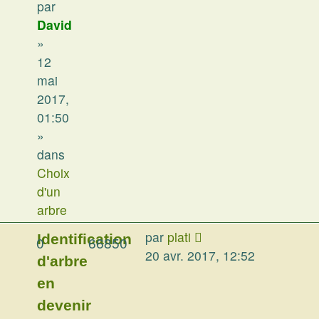
par
David
»
12
mai
2017,
01:50
»
dans
Choix
d'un
arbre
par
plati
Identification
0
66850
20 avr. 2017, 12:52
d'arbre
en
devenir