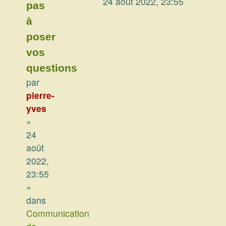
24 août 2022, 23:55
pas
à
poser
vos
questions
par
pierre-
yves
»
24
août
2022,
23:55
»
dans
Communication