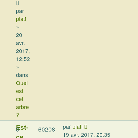
par
plati
»
20
avr.
2017,
12:52
»
dans
Quel
est
cet
arbre
?
par
plati
Est-
0
60208
19 avr. 2017, 20:35
ce