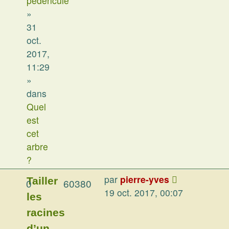
pèdenculé
»
31
oct.
2017,
11:29
»
dans
Quel
est
cet
arbre
?
par
pierre-yves
Tailler
0
60380
19 oct. 2017, 00:07
les
racines
d’un