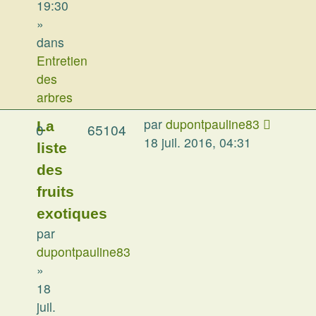
19:30
»
dans
Entretien
des
arbres
par
dupontpauline83
La
0
65104
18 juil. 2016, 04:31
liste
des
fruits
exotiques
par
dupontpauline83
»
18
juil.