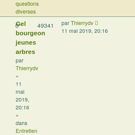
questions
diverses
par
Thierrydv
Gel
0
49341
11 mai 2019, 20:16
bourgeon
jeunes
arbres
par
Thierrydv
»
11
mai
2019,
20:16
»
dans
Entretien