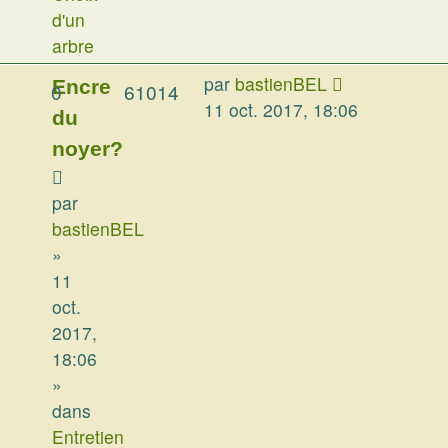
d'un
arbre
par
bastienBEL
Encre
0
61014
11 oct. 2017, 18:06
du
noyer?
par
bastienBEL
»
11
oct.
2017,
18:06
»
dans
Entretien