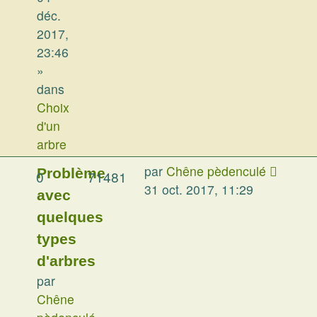
déc.
2017,
23:46
»
dans
Choix
d'un
arbre
par
Chêne pèdenculé
Problème
0
71481
31 oct. 2017, 11:29
avec
quelques
types
d'arbres
par
Chêne