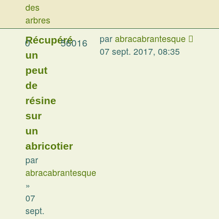
des
arbres
par
abracabrantesque
Récupéré
0
56016
07 sept. 2017, 08:35
un
peut
de
résine
sur
un
abricotier
par
abracabrantesque
»
07
sept.