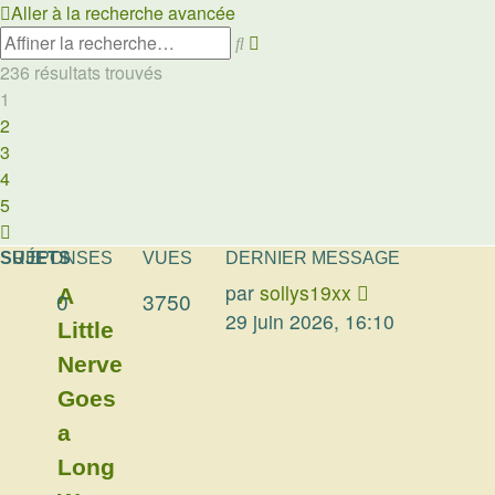
Aller à la recherche avancée
Rechercher
Recherche
avancée
236 résultats trouvés
1
2
3
4
5
Suivante
SUJETS
RÉPONSES
VUES
DERNIER MESSAGE
par
sollys19xx
A
0
3750
29 juin 2026, 16:10
Little
Nerve
Goes
a
Long