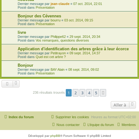
Dernier message par
jean-claude
«
07 oct. 2014, 22:01
Posté dans
Présentation
Bonjour des Cévennes
Dernier message par
bourru
«
03 oct. 2014, 09:15
Posté dans
Présentation
livre
Dernier message par
Philippe62
«
29 sept. 2014, 20:34
Posté dans
Vos remarques, questions diverses
Application d'identification des arbres grâce à leur écorce
Dernier message par
Petitrayon
«
09 sept. 2014, 14:37
Posté dans
Quel est cet arbre ?
Bonjour
Dernier message par
BAY Alain
«
08 sept. 2014, 09:02
Posté dans
Présentation
1
2
3
4
5
Suivante
236 résultats trouvés
Aller à
Index du forum
Supprimer les cookies
Heures au format
UTC+02:00
Nous contacter
L’équipe du forum
Membres
Développé par
phpBB
® Forum Software © phpBB Limited