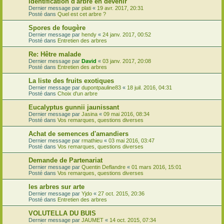
Identification d'arbre en devenir
Dernier message par
plati
«
19 avr. 2017, 20:31
Posté dans
Quel est cet arbre ?
Spores de fougère
Dernier message par
hendy
«
24 janv. 2017, 00:52
Posté dans
Entretien des arbres
Re: Hêtre malade
Dernier message par
David
«
03 janv. 2017, 20:08
Posté dans
Entretien des arbres
La liste des fruits exotiques
Dernier message par
dupontpauline83
«
18 juil. 2016, 04:31
Posté dans
Choix d'un arbre
Eucalyptus gunnii jaunissant
Dernier message par
Jasina
«
09 mai 2016, 08:34
Posté dans
Vos remarques, questions diverses
Achat de semences d'amandiers
Dernier message par
rmathieu
«
03 mai 2016, 03:47
Posté dans
Vos remarques, questions diverses
Demande de Partenariat
Dernier message par
Quentin Deflandre
«
01 mars 2016, 15:01
Posté dans
Vos remarques, questions diverses
les arbres sur arte
Dernier message par
Yjdo
«
27 oct. 2015, 20:36
Posté dans
Entretien des arbres
VOLUTELLA DU BUIS
Dernier message par
JAUMET
«
14 oct. 2015, 07:34