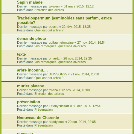
Sapin malade
Dernier message par
wywern
«
01 mars 2015, 12:12
Posté dans
Entretien des arbres
Trachelospermum jasminoides sans parfum, est-ce
possible?
Dernier message par
bourru
«
22 févr. 2015, 18:35
Posté dans
Quel est cet arbre ?
demande photo
Dernier message par
guillaumefontaine
«
27 nov. 2014, 16:54
Posté dans
Vos remarques, questions diverses
texte
Dernier message par
omardz
«
26 nov. 2014, 19:25
Posté dans
Vos remarques, questions diverses
arbre inconnu....
Dernier message par
BUISSON95
«
21 nov. 2014, 20:38
Posté dans
Quel est cet arbre ?
murier platane
Dernier message par
toto24
«
12 nov. 2014, 16:00
Posté dans
Entretien des arbres
présentation
Dernier message par
THonyNissart
«
30 oct. 2014, 12:54
Posté dans
Présentation
Nnouveau de Charente
Dernier message par
daddy.cool
«
20 oct. 2014, 22:05
Posté dans
Présentation
nouveau