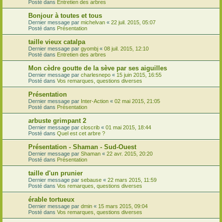
Posté dans
Entretien des arbres
Bonjour à toutes et tous
Dernier message par
michelvan
«
22 juil. 2015, 05:07
Posté dans
Présentation
taille vieux catalpa
Dernier message par
gyombj
«
08 juil. 2015, 12:10
Posté dans
Entretien des arbres
Mon cèdre goutte de la sève par ses aiguilles
Dernier message par
charlesnepo
«
15 juin 2015, 16:55
Posté dans
Vos remarques, questions diverses
Présentation
Dernier message par
Inter-Action
«
02 mai 2015, 21:05
Posté dans
Présentation
arbuste grimpant 2
Dernier message par
closcrib
«
01 mai 2015, 18:44
Posté dans
Quel est cet arbre ?
Présentation - Shaman - Sud-Ouest
Dernier message par
Shaman
«
22 avr. 2015, 20:20
Posté dans
Présentation
taille d'un prunier
Dernier message par
sebause
«
22 mars 2015, 11:59
Posté dans
Vos remarques, questions diverses
érable tortueux
Dernier message par
dmin
«
15 mars 2015, 09:04
Posté dans
Vos remarques, questions diverses