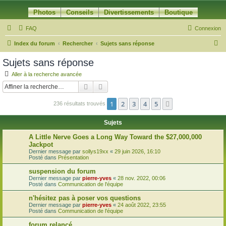
Photos
Conseils
Divertissements
Boutique
FAQ
Connexion
R
Index du forum
Rechercher
Sujets sans réponse
e
Sujets sans réponse
c
Aller à la recherche avancée
h
Rechercher
Recherche avancée
e
1
2
3
4
5
Suivante
236 résultats trouvés
r
c
Sujets
h
A Little Nerve Goes a Long Way Toward the $27,000,000
e
Jackpot
Dernier message par
sollys19xx
«
29 juin 2026, 16:10
r
Posté dans
Présentation
suspension du forum
Dernier message par
pierre-yves
«
28 nov. 2022, 00:06
Posté dans
Communication de l'équipe
n'hésitez pas à poser vos questions
Dernier message par
pierre-yves
«
24 août 2022, 23:55
Posté dans
Communication de l'équipe
forum relancé