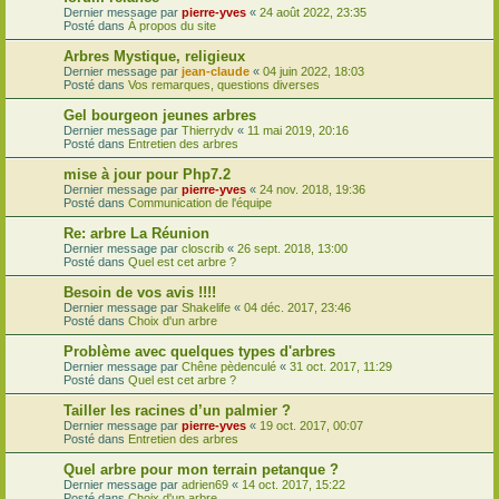
Dernier message par
pierre-yves
«
24 août 2022, 23:35
Posté dans
À propos du site
Arbres Mystique, religieux
Dernier message par
jean-claude
«
04 juin 2022, 18:03
Posté dans
Vos remarques, questions diverses
Gel bourgeon jeunes arbres
Dernier message par
Thierrydv
«
11 mai 2019, 20:16
Posté dans
Entretien des arbres
mise à jour pour Php7.2
Dernier message par
pierre-yves
«
24 nov. 2018, 19:36
Posté dans
Communication de l'équipe
Re: arbre La Réunion
Dernier message par
closcrib
«
26 sept. 2018, 13:00
Posté dans
Quel est cet arbre ?
Besoin de vos avis !!!!
Dernier message par
Shakelife
«
04 déc. 2017, 23:46
Posté dans
Choix d'un arbre
Problème avec quelques types d'arbres
Dernier message par
Chêne pèdenculé
«
31 oct. 2017, 11:29
Posté dans
Quel est cet arbre ?
Tailler les racines d’un palmier ?
Dernier message par
pierre-yves
«
19 oct. 2017, 00:07
Posté dans
Entretien des arbres
Quel arbre pour mon terrain petanque ?
Dernier message par
adrien69
«
14 oct. 2017, 15:22
Posté dans
Choix d'un arbre