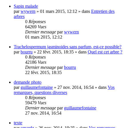
Sapin malade
par
wywern
»
01 mars 2015, 12:12
» dans
Entretien des
arbres
0
Réponses
64269
Vues
Dernier message
par
wywern
01 mars 2015, 12:12
Trachelospermum jasminoides sans parfum, est-ce possible?
par
bourru
»
22 févr. 2015, 18:35
» dans
Quel est cet arbre ?
0
Réponses
42186
Vues
Dernier message
par
bourru
22 févr. 2015, 18:35
demande photo
par
guillaumefontaine
»
27 nov. 2014, 16:54
» dans
Vos
remarques, questions diverses
0
Réponses
59479
Vues
Dernier message
par
guillaumefontaine
27 nov. 2014, 16:54
texte
par
omardz
»
26 nov. 2014, 19:25
» dans
Vos remarques,