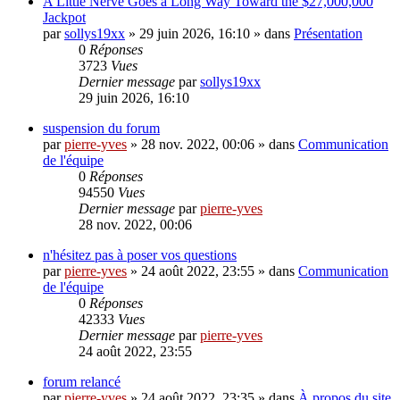
A Little Nerve Goes a Long Way Toward the $27,000,000
Jackpot
par
sollys19xx
»
29 juin 2026, 16:10
» dans
Présentation
0
Réponses
3723
Vues
Dernier message
par
sollys19xx
29 juin 2026, 16:10
suspension du forum
par
pierre-yves
»
28 nov. 2022, 00:06
» dans
Communication
de l'équipe
0
Réponses
94550
Vues
Dernier message
par
pierre-yves
28 nov. 2022, 00:06
n'hésitez pas à poser vos questions
par
pierre-yves
»
24 août 2022, 23:55
» dans
Communication
de l'équipe
0
Réponses
42333
Vues
Dernier message
par
pierre-yves
24 août 2022, 23:55
forum relancé
par
pierre-yves
»
24 août 2022, 23:35
» dans
À propos du site