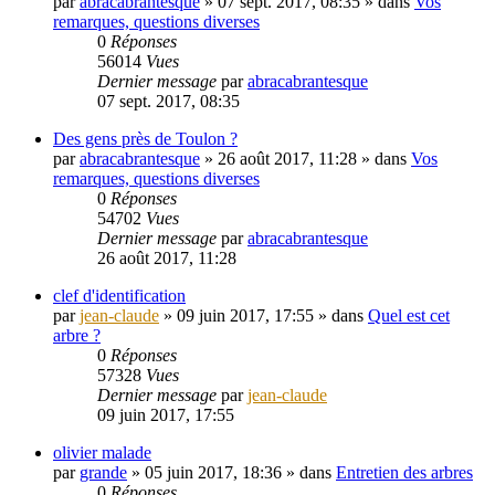
par
abracabrantesque
»
07 sept. 2017, 08:35
» dans
Vos
remarques, questions diverses
0
Réponses
56014
Vues
Dernier message
par
abracabrantesque
07 sept. 2017, 08:35
Des gens près de Toulon ?
par
abracabrantesque
»
26 août 2017, 11:28
» dans
Vos
remarques, questions diverses
0
Réponses
54702
Vues
Dernier message
par
abracabrantesque
26 août 2017, 11:28
clef d'identification
par
jean-claude
»
09 juin 2017, 17:55
» dans
Quel est cet
arbre ?
0
Réponses
57328
Vues
Dernier message
par
jean-claude
09 juin 2017, 17:55
olivier malade
par
grande
»
05 juin 2017, 18:36
» dans
Entretien des arbres
0
Réponses