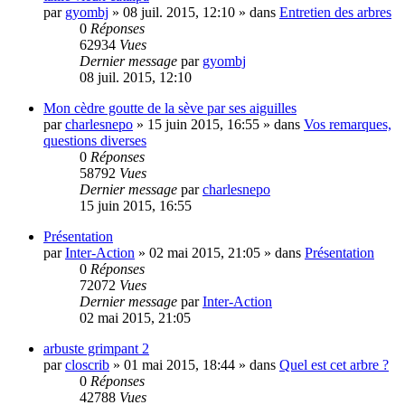
par
gyombj
»
08 juil. 2015, 12:10
» dans
Entretien des arbres
0
Réponses
62934
Vues
Dernier message
par
gyombj
08 juil. 2015, 12:10
Mon cèdre goutte de la sève par ses aiguilles
par
charlesnepo
»
15 juin 2015, 16:55
» dans
Vos remarques,
questions diverses
0
Réponses
58792
Vues
Dernier message
par
charlesnepo
15 juin 2015, 16:55
Présentation
par
Inter-Action
»
02 mai 2015, 21:05
» dans
Présentation
0
Réponses
72072
Vues
Dernier message
par
Inter-Action
02 mai 2015, 21:05
arbuste grimpant 2
par
closcrib
»
01 mai 2015, 18:44
» dans
Quel est cet arbre ?
0
Réponses
42788
Vues