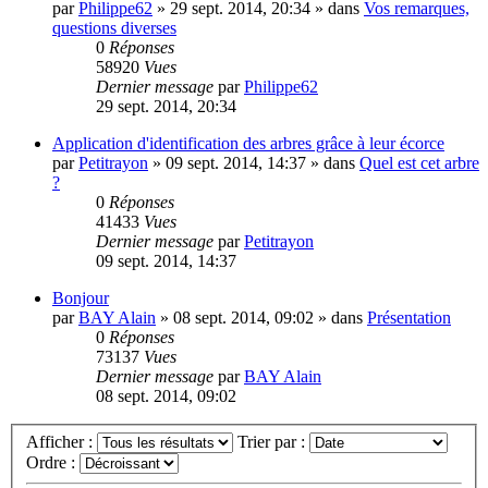
par
Philippe62
»
29 sept. 2014, 20:34
» dans
Vos remarques,
questions diverses
0
Réponses
58920
Vues
Dernier message
par
Philippe62
29 sept. 2014, 20:34
Application d'identification des arbres grâce à leur écorce
par
Petitrayon
»
09 sept. 2014, 14:37
» dans
Quel est cet arbre
?
0
Réponses
41433
Vues
Dernier message
par
Petitrayon
09 sept. 2014, 14:37
Bonjour
par
BAY Alain
»
08 sept. 2014, 09:02
» dans
Présentation
0
Réponses
73137
Vues
Dernier message
par
BAY Alain
08 sept. 2014, 09:02
Afficher :
Trier par :
Ordre :