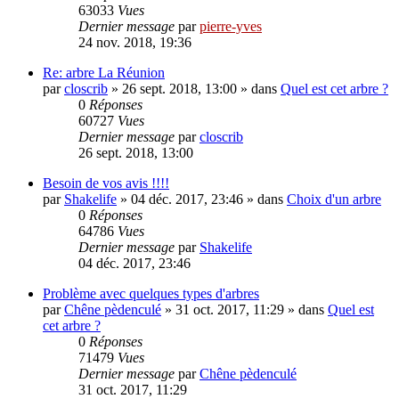
63033
Vues
Dernier message
par
pierre-yves
24 nov. 2018, 19:36
Re: arbre La Réunion
par
closcrib
»
26 sept. 2018, 13:00
» dans
Quel est cet arbre ?
0
Réponses
60727
Vues
Dernier message
par
closcrib
26 sept. 2018, 13:00
Besoin de vos avis !!!!
par
Shakelife
»
04 déc. 2017, 23:46
» dans
Choix d'un arbre
0
Réponses
64786
Vues
Dernier message
par
Shakelife
04 déc. 2017, 23:46
Problème avec quelques types d'arbres
par
Chêne pèdenculé
»
31 oct. 2017, 11:29
» dans
Quel est
cet arbre ?
0
Réponses
71479
Vues
Dernier message
par
Chêne pèdenculé
31 oct. 2017, 11:29