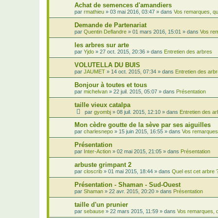
Achat de semences d'amandiers
par
rmathieu
»
03 mai 2016, 03:47
» dans
Vos remarques, qu
Demande de Partenariat
par
Quentin Deflandre
»
01 mars 2016, 15:01
» dans
Vos rem
les arbres sur arte
par
Yjdo
»
27 oct. 2015, 20:36
» dans
Entretien des arbres
VOLUTELLA DU BUIS
par
JAUMET
»
14 oct. 2015, 07:34
» dans
Entretien des arb
Bonjour à toutes et tous
par
michelvan
»
22 juil. 2015, 05:07
» dans
Présentation
taille vieux catalpa
par
gyombj
»
08 juil. 2015, 12:10
» dans
Entretien des a
Mon cèdre goutte de la sève par ses aiguilles
par
charlesnepo
»
15 juin 2015, 16:55
» dans
Vos remarques,
Présentation
par
Inter-Action
»
02 mai 2015, 21:05
» dans
Présentation
arbuste grimpant 2
par
closcrib
»
01 mai 2015, 18:44
» dans
Quel est cet arbre 
Présentation - Shaman - Sud-Ouest
par
Shaman
»
22 avr. 2015, 20:20
» dans
Présentation
taille d'un prunier
par
sebause
»
22 mars 2015, 11:59
» dans
Vos remarques, q