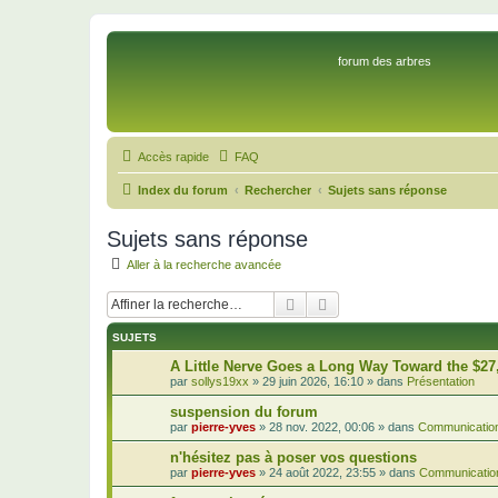
forum des arbres
Accès rapide
FAQ
Index du forum
Rechercher
Sujets sans réponse
Sujets sans réponse
Aller à la recherche avancée
Rechercher
Recherche avancée
SUJETS
A Little Nerve Goes a Long Way Toward the $27
par
sollys19xx
»
29 juin 2026, 16:10
» dans
Présentation
suspension du forum
par
pierre-yves
»
28 nov. 2022, 00:06
» dans
Communication
n'hésitez pas à poser vos questions
par
pierre-yves
»
24 août 2022, 23:55
» dans
Communication