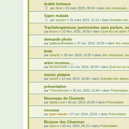
érable tortueux
par
dmin
»
15 mars 2015, 09:04
» dans
Vos remarques, 
Sapin malade
par
wywern
»
01 mars 2015, 12:12
» dans
Entretien des
Trachelospermum jasminoides sans parfum, est
par
bourru
»
22 févr. 2015, 18:35
» dans
Quel est cet arbre ?
demande photo
par
guillaumefontaine
»
27 nov. 2014, 16:54
» dans
Vos remar
texte
par
omardz
»
26 nov. 2014, 19:25
» dans
Vos remarques, qu
arbre inconnu....
par
BUISSON95
»
21 nov. 2014, 20:38
» dans
Quel est cet a
murier platane
par
toto24
»
12 nov. 2014, 16:00
» dans
Entretien des arbres
présentation
par
THonyNissart
»
30 oct. 2014, 12:54
» dans
Présentation
Nnouveau de Charente
par
daddy.cool
»
20 oct. 2014, 22:05
» dans
Présentation
nouveau
par
jean-claude
»
07 oct. 2014, 22:01
» dans
Présentation
Bonjour des Cévennes
par
bourru
»
03 oct. 2014, 09:15
» dans
Présentation