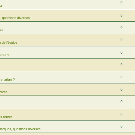
0
te
0
 questions diverses
0
res
0
 de l'équipe
0
arbre ?
0
0
cet arbre ?
0
arbres
0
0
es arbres
0
arques, questions diverses