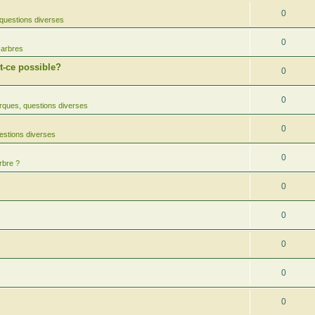
0
questions diverses
0
 arbres
-ce possible?
0
0
ques, questions diverses
0
estions diverses
0
rbre ?
0
0
0
0
0