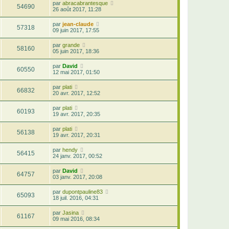
par
abracabrantesque
54690
26 août 2017, 11:28
par
jean-claude
57318
09 juin 2017, 17:55
par
grande
58160
05 juin 2017, 18:36
par
David
60550
12 mai 2017, 01:50
par
plati
66832
20 avr. 2017, 12:52
par
plati
60193
19 avr. 2017, 20:35
par
plati
56138
19 avr. 2017, 20:31
par
hendy
56415
24 janv. 2017, 00:52
par
David
64757
03 janv. 2017, 20:08
par
dupontpauline83
65093
18 juil. 2016, 04:31
par
Jasina
61167
09 mai 2016, 08:34