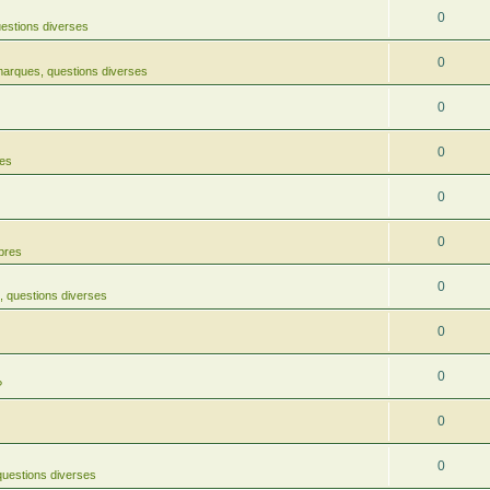
0
estions diverses
0
arques, questions diverses
0
0
res
0
0
rbres
0
 questions diverses
0
0
?
0
0
uestions diverses