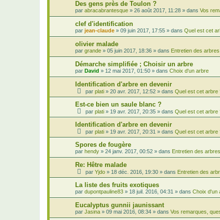
Des gens près de Toulon ?
par
abracabrantesque
»
26 août 2017, 11:28
» dans
Vos rem
clef d'identification
par
jean-claude
»
09 juin 2017, 17:55
» dans
Quel est cet ar
olivier malade
par
grande
»
05 juin 2017, 18:36
» dans
Entretien des arbres
Démarche simplifiée ; Choisir un arbre
par
David
»
12 mai 2017, 01:50
» dans
Choix d'un arbre
Identification d'arbre en devenir
par
plati
»
20 avr. 2017, 12:52
» dans
Quel est cet arbre
Est-ce bien un saule blanc ?
par
plati
»
19 avr. 2017, 20:35
» dans
Quel est cet arbre
Identification d'arbre en devenir
par
plati
»
19 avr. 2017, 20:31
» dans
Quel est cet arbre
Spores de fougère
par
hendy
»
24 janv. 2017, 00:52
» dans
Entretien des arbre
Re: Hêtre malade
par
Yjdo
»
18 déc. 2016, 19:30
» dans
Entretien des arb
La liste des fruits exotiques
par
dupontpauline83
»
18 juil. 2016, 04:31
» dans
Choix d'un 
Eucalyptus gunnii jaunissant
par
Jasina
»
09 mai 2016, 08:34
» dans
Vos remarques, ques