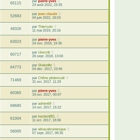
par
pierre-yves
65115
24 août 2022, 23:35
par
jean-claude
52683
04 juin 2022, 18:03
par
Thierrydv
49326
11 mai 2019, 20:16
par
pierre-yves
63023
24 nov. 2018, 19:36
par
closcrib
60717
26 sept. 2018, 13:00
par
Shakelife
64773
04 déc. 2017, 23:46
par
Chêne pèdenculé
71469
31 oct. 2017, 11:29
par
pierre-yves
60365
19 oct. 2017, 00:07
par
adrien69
69685
14 oct. 2017, 15:22
par
bastienBEL
61004
11 oct. 2017, 18:06
par
abracabrantesque
56005
07 sept. 2017, 08:35