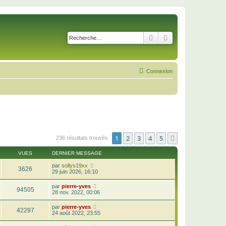
Rechercher
Recherche avancé
Connexion
1
2
3
4
5
Suivante
236 résultats trouvés
VUES
DERNIER MESSAGE
par
sollys19xx
3626
29 juin 2026, 16:10
par
pierre-yves
94505
28 nov. 2022, 00:06
par
pierre-yves
42297
24 août 2022, 23:55