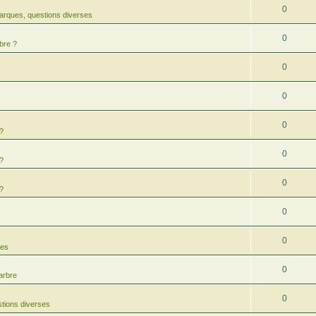
0
arques, questions diverses
0
bre ?
0
0
0
 ?
0
 ?
0
 ?
0
s
0
res
0
arbre
0
tions diverses