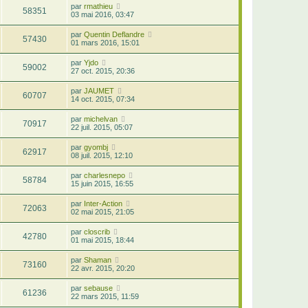
par
rmathieu
58351
03 mai 2016, 03:47
par
Quentin Deflandre
57430
01 mars 2016, 15:01
par
Yjdo
59002
27 oct. 2015, 20:36
par
JAUMET
60707
14 oct. 2015, 07:34
par
michelvan
70917
22 juil. 2015, 05:07
par
gyombj
62917
08 juil. 2015, 12:10
par
charlesnepo
58784
15 juin 2015, 16:55
par
Inter-Action
72063
02 mai 2015, 21:05
par
closcrib
42780
01 mai 2015, 18:44
par
Shaman
73160
22 avr. 2015, 20:20
par
sebause
61236
22 mars 2015, 11:59