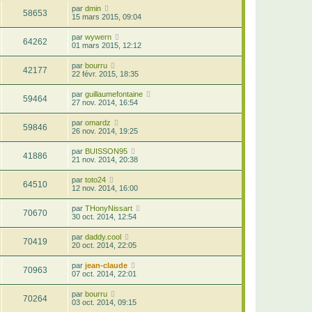
par
dmin
58653
15 mars 2015, 09:04
par
wywern
64262
01 mars 2015, 12:12
par
bourru
42177
22 févr. 2015, 18:35
par
guillaumefontaine
59464
27 nov. 2014, 16:54
par
omardz
59846
26 nov. 2014, 19:25
par
BUISSON95
41886
21 nov. 2014, 20:38
par
toto24
64510
12 nov. 2014, 16:00
par
THonyNissart
70670
30 oct. 2014, 12:54
par
daddy.cool
70419
20 oct. 2014, 22:05
par
jean-claude
70963
07 oct. 2014, 22:01
par
bourru
70264
03 oct. 2014, 09:15