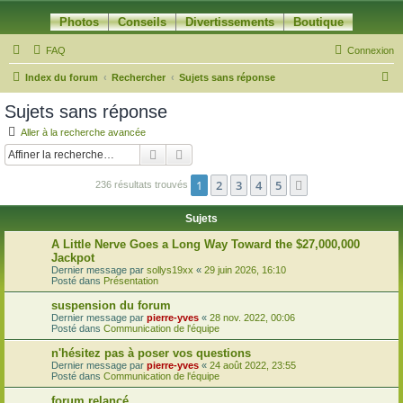
Photos
Conseils
Divertissements
Boutique
FAQ
Connexion
R
Index du forum
Rechercher
Sujets sans réponse
e
Sujets sans réponse
c
Aller à la recherche avancée
h
Rechercher
Recherche avancée
e
1
2
3
4
5
Suivante
236 résultats trouvés
r
c
Sujets
h
A Little Nerve Goes a Long Way Toward the $27,000,000
e
Jackpot
Dernier message par
sollys19xx
«
29 juin 2026, 16:10
r
Posté dans
Présentation
suspension du forum
Dernier message par
pierre-yves
«
28 nov. 2022, 00:06
Posté dans
Communication de l'équipe
n'hésitez pas à poser vos questions
Dernier message par
pierre-yves
«
24 août 2022, 23:55
Posté dans
Communication de l'équipe
forum relancé