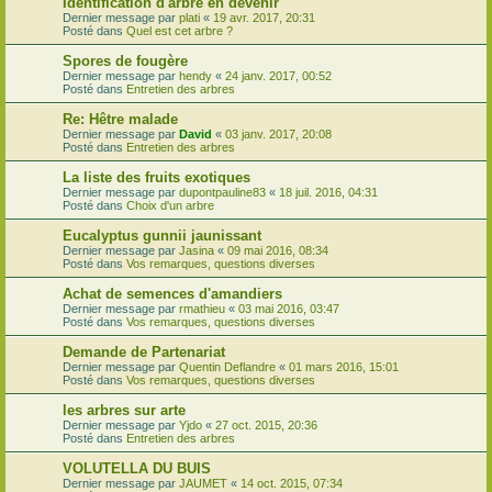
Identification d'arbre en devenir
Dernier message par
plati
«
19 avr. 2017, 20:31
Posté dans
Quel est cet arbre ?
Spores de fougère
Dernier message par
hendy
«
24 janv. 2017, 00:52
Posté dans
Entretien des arbres
Re: Hêtre malade
Dernier message par
David
«
03 janv. 2017, 20:08
Posté dans
Entretien des arbres
La liste des fruits exotiques
Dernier message par
dupontpauline83
«
18 juil. 2016, 04:31
Posté dans
Choix d'un arbre
Eucalyptus gunnii jaunissant
Dernier message par
Jasina
«
09 mai 2016, 08:34
Posté dans
Vos remarques, questions diverses
Achat de semences d'amandiers
Dernier message par
rmathieu
«
03 mai 2016, 03:47
Posté dans
Vos remarques, questions diverses
Demande de Partenariat
Dernier message par
Quentin Deflandre
«
01 mars 2016, 15:01
Posté dans
Vos remarques, questions diverses
les arbres sur arte
Dernier message par
Yjdo
«
27 oct. 2015, 20:36
Posté dans
Entretien des arbres
VOLUTELLA DU BUIS
Dernier message par
JAUMET
«
14 oct. 2015, 07:34