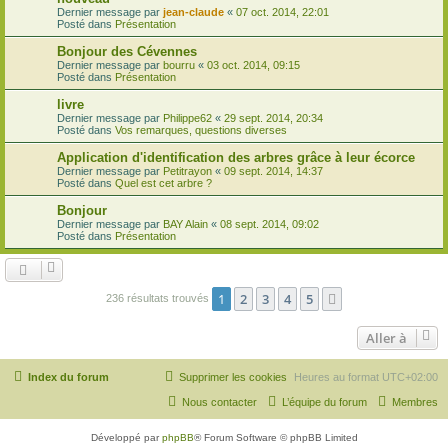
Dernier message par
jean-claude
«
07 oct. 2014, 22:01
Posté dans
Présentation
Bonjour des Cévennes
Dernier message par
bourru
«
03 oct. 2014, 09:15
Posté dans
Présentation
livre
Dernier message par
Philippe62
«
29 sept. 2014, 20:34
Posté dans
Vos remarques, questions diverses
Application d'identification des arbres grâce à leur écorce
Dernier message par
Petitrayon
«
09 sept. 2014, 14:37
Posté dans
Quel est cet arbre ?
Bonjour
Dernier message par
BAY Alain
«
08 sept. 2014, 09:02
Posté dans
Présentation
1
2
3
4
5
Suivante
236 résultats trouvés
Aller à
Index du forum
Supprimer les cookies
Heures au format
UTC+02:00
Nous contacter
L’équipe du forum
Membres
Développé par
phpBB
® Forum Software © phpBB Limited