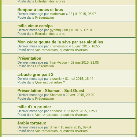
Posté dans
Entretien des arbres
Bonjour à toutes et tous
Dernier message par
michelvan
«
22 juil. 2015, 05:07
Posté dans
Présentation
taille vieux catalpa
Dernier message par
gyombj
«
08 juil. 2015, 12:10
Posté dans
Entretien des arbres
Mon cèdre goutte de la sève par ses aiguilles
Dernier message par
charlesnepo
«
15 juin 2015, 16:55
Posté dans
Vos remarques, questions diverses
Présentation
Dernier message par
Inter-Action
«
02 mai 2015, 21:05
Posté dans
Présentation
arbuste grimpant 2
Dernier message par
closcrib
«
01 mai 2015, 18:44
Posté dans
Quel est cet arbre ?
Présentation - Shaman - Sud-Ouest
Dernier message par
Shaman
«
22 avr. 2015, 20:20
Posté dans
Présentation
taille d'un prunier
Dernier message par
sebause
«
22 mars 2015, 11:59
Posté dans
Vos remarques, questions diverses
érable tortueux
Dernier message par
dmin
«
15 mars 2015, 09:04
Posté dans
Vos remarques, questions diverses