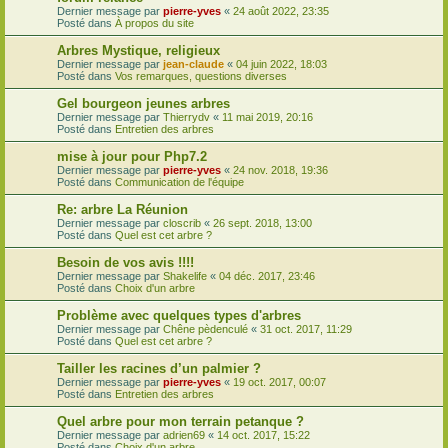
Dernier message par
pierre-yves
«
24 août 2022, 23:35
Posté dans
À propos du site
Arbres Mystique, religieux
Dernier message par
jean-claude
«
04 juin 2022, 18:03
Posté dans
Vos remarques, questions diverses
Gel bourgeon jeunes arbres
Dernier message par
Thierrydv
«
11 mai 2019, 20:16
Posté dans
Entretien des arbres
mise à jour pour Php7.2
Dernier message par
pierre-yves
«
24 nov. 2018, 19:36
Posté dans
Communication de l'équipe
Re: arbre La Réunion
Dernier message par
closcrib
«
26 sept. 2018, 13:00
Posté dans
Quel est cet arbre ?
Besoin de vos avis !!!!
Dernier message par
Shakelife
«
04 déc. 2017, 23:46
Posté dans
Choix d'un arbre
Problème avec quelques types d'arbres
Dernier message par
Chêne pèdenculé
«
31 oct. 2017, 11:29
Posté dans
Quel est cet arbre ?
Tailler les racines d’un palmier ?
Dernier message par
pierre-yves
«
19 oct. 2017, 00:07
Posté dans
Entretien des arbres
Quel arbre pour mon terrain petanque ?
Dernier message par
adrien69
«
14 oct. 2017, 15:22
Posté dans
Choix d'un arbre