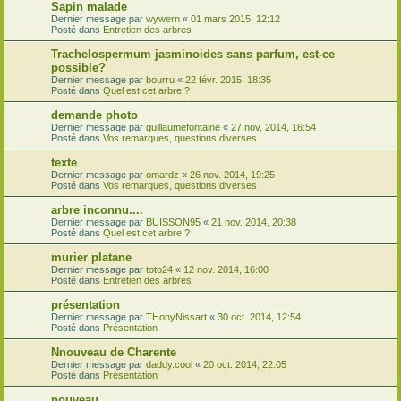
Sapin malade
Dernier message par
wywern
«
01 mars 2015, 12:12
Posté dans
Entretien des arbres
Trachelospermum jasminoides sans parfum, est-ce
possible?
Dernier message par
bourru
«
22 févr. 2015, 18:35
Posté dans
Quel est cet arbre ?
demande photo
Dernier message par
guillaumefontaine
«
27 nov. 2014, 16:54
Posté dans
Vos remarques, questions diverses
texte
Dernier message par
omardz
«
26 nov. 2014, 19:25
Posté dans
Vos remarques, questions diverses
arbre inconnu....
Dernier message par
BUISSON95
«
21 nov. 2014, 20:38
Posté dans
Quel est cet arbre ?
murier platane
Dernier message par
toto24
«
12 nov. 2014, 16:00
Posté dans
Entretien des arbres
présentation
Dernier message par
THonyNissart
«
30 oct. 2014, 12:54
Posté dans
Présentation
Nnouveau de Charente
Dernier message par
daddy.cool
«
20 oct. 2014, 22:05
Posté dans
Présentation
nouveau