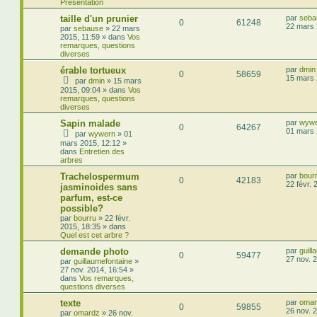
Présentation
taille d'un prunier
par
seba
0
61248
22 mars 
par
sebause
»
22 mars
2015, 11:59
» dans
Vos
remarques, questions
diverses
érable tortueux
par
dmin
0
58659
15 mars 
par
dmin
»
15 mars
2015, 09:04
» dans
Vos
remarques, questions
diverses
Sapin malade
par
wyw
0
64267
01 mars 
par
wywern
»
01
mars 2015, 12:12
»
dans
Entretien des
arbres
Trachelospermum
par
bour
0
42183
22 févr. 
jasminoides sans
parfum, est-ce
possible?
par
bourru
»
22 févr.
2015, 18:35
» dans
Quel est cet arbre ?
demande photo
par
guill
0
59477
27 nov. 
par
guillaumefontaine
»
27 nov. 2014, 16:54
»
dans
Vos remarques,
questions diverses
texte
par
omar
0
59855
26 nov. 
par
omardz
»
26 nov.