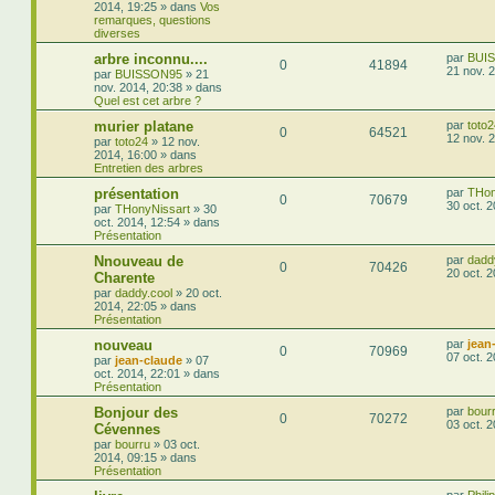
2014, 19:25
» dans
Vos
remarques, questions
diverses
arbre inconnu....
par
BUI
0
41894
21 nov. 
par
BUISSON95
»
21
nov. 2014, 20:38
» dans
Quel est cet arbre ?
murier platane
par
toto2
0
64521
12 nov. 
par
toto24
»
12 nov.
2014, 16:00
» dans
Entretien des arbres
présentation
par
THon
0
70679
30 oct. 
par
THonyNissart
»
30
oct. 2014, 12:54
» dans
Présentation
Nnouveau de
par
dadd
0
70426
20 oct. 
Charente
par
daddy.cool
»
20 oct.
2014, 22:05
» dans
Présentation
nouveau
par
jean
0
70969
07 oct. 
par
jean-claude
»
07
oct. 2014, 22:01
» dans
Présentation
Bonjour des
par
bour
0
70272
03 oct. 
Cévennes
par
bourru
»
03 oct.
2014, 09:15
» dans
Présentation
par
Phili