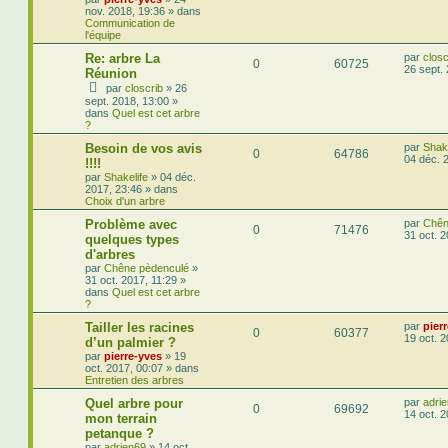
nov. 2018, 19:36
» dans
Communication de
l'équipe
Re: arbre La
par
closc
0
60725
26 sept.
Réunion
par
closcrib
»
26
sept. 2018, 13:00
»
dans
Quel est cet arbre
?
Besoin de vos avis
par
Shake
0
64786
04 déc. 
!!!!
par
Shakelife
»
04 déc.
2017, 23:46
» dans
Choix d'un arbre
Problème avec
par
Chên
0
71476
31 oct. 2
quelques types
d'arbres
par
Chêne pèdenculé
»
31 oct. 2017, 11:29
»
dans
Quel est cet arbre
?
Tailler les racines
par
pier
0
60377
19 oct. 
d’un palmier ?
par
pierre-yves
»
19
oct. 2017, 00:07
» dans
Entretien des arbres
Quel arbre pour
par
adri
0
69692
14 oct. 
mon terrain
petanque ?
par
adrien69
»
14 oct.