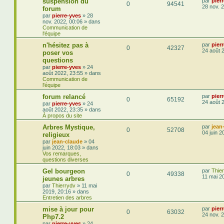
suspension du
par
pier
0
94541
28 nov. 
forum
par
pierre-yves
»
28
nov. 2022, 00:06
» dans
Communication de
l'équipe
n'hésitez pas à
par
pier
0
42327
24 août 
poser vos
questions
par
pierre-yves
»
24
août 2022, 23:55
» dans
Communication de
l'équipe
forum relancé
par
pier
0
65192
24 août 
par
pierre-yves
»
24
août 2022, 23:35
» dans
À propos du site
Arbres Mystique,
par
jean
0
52708
04 juin 2
religieux
par
jean-claude
»
04
juin 2022, 18:03
» dans
Vos remarques,
questions diverses
Gel bourgeon
par
Thie
0
49338
11 mai 2
jeunes arbres
par
Thierrydv
»
11 mai
2019, 20:16
» dans
Entretien des arbres
mise à jour pour
par
pier
0
63032
24 nov. 
Php7.2
par
pierre-yves
»
24