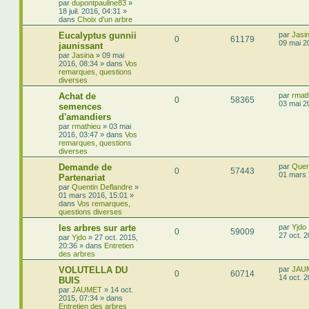
par
dupontpauline83
»
18 juil. 2016, 04:31
»
dans
Choix d'un arbre
Eucalyptus gunnii
par
Jasi
0
61179
09 mai 2
jaunissant
par
Jasina
»
09 mai
2016, 08:34
» dans
Vos
remarques, questions
diverses
Achat de
par
rmat
0
58365
03 mai 2
semences
d'amandiers
par
rmathieu
»
03 mai
2016, 03:47
» dans
Vos
remarques, questions
diverses
Demande de
par
Quen
0
57443
01 mars 
Partenariat
par
Quentin Deflandre
»
01 mars 2016, 15:01
»
dans
Vos remarques,
questions diverses
les arbres sur arte
par
Yjdo
0
59009
27 oct. 
par
Yjdo
»
27 oct. 2015,
20:36
» dans
Entretien
des arbres
VOLUTELLA DU
par
JAU
0
60714
14 oct. 
BUIS
par
JAUMET
»
14 oct.
2015, 07:34
» dans
Entretien des arbres