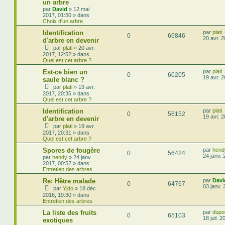
un arbre
par
David
»
12 mai
2017, 01:50
» dans
Choix d'un arbre
Identification
par
plati
0
66846
20 avr. 
d'arbre en devenir
par
plati
»
20 avr.
2017, 12:52
» dans
Quel est cet arbre ?
Est-ce bien un
par
plati
0
60205
19 avr. 
saule blanc ?
par
plati
»
19 avr.
2017, 20:35
» dans
Quel est cet arbre ?
Identification
par
plati
0
56152
19 avr. 
d'arbre en devenir
par
plati
»
19 avr.
2017, 20:31
» dans
Quel est cet arbre ?
Spores de fougère
par
hend
0
56424
24 janv. 
par
hendy
»
24 janv.
2017, 00:52
» dans
Entretien des arbres
Re: Hêtre malade
par
Davi
0
64767
03 janv. 
par
Yjdo
»
18 déc.
2016, 19:30
» dans
Entretien des arbres
La liste des fruits
par
dupo
0
65103
18 juil. 
exotiques