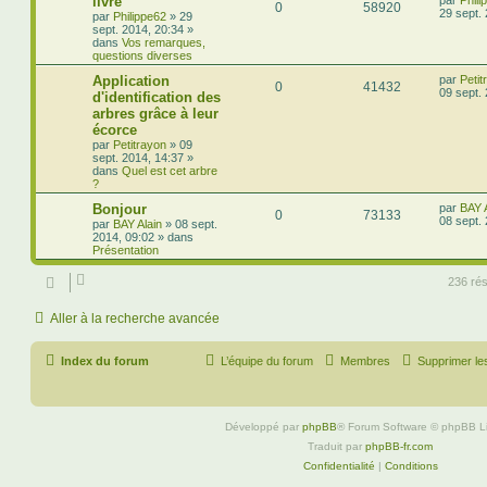
livre
0
58920
29 sept.
par
Philippe62
»
29
sept. 2014, 20:34
»
dans
Vos remarques,
questions diverses
Application
par
Petit
0
41432
09 sept.
d'identification des
arbres grâce à leur
écorce
par
Petitrayon
»
09
sept. 2014, 14:37
»
dans
Quel est cet arbre
?
Bonjour
par
BAY A
0
73133
08 sept.
par
BAY Alain
»
08 sept.
2014, 09:02
» dans
Présentation
236 rés
Aller à la recherche avancée
Index du forum
L’équipe du forum
Membres
Supprimer le
Développé par
phpBB
® Forum Software © phpBB L
Traduit par
phpBB-fr.com
Confidentialité
|
Conditions