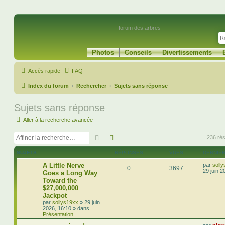
forum des arbres
Photos
Conseils
Divertissements
Accès rapide
FAQ
Index du forum
Rechercher
Sujets sans réponse
Sujets sans réponse
Aller à la recherche avancée
Rechercher
Recherche avancée
236 rés
SUJETS
RÉPONSES
VUES
DERNIE
A Little Nerve
par
soll
0
3697
29 juin 2
Goes a Long Way
Toward the
$27,000,000
Jackpot
par
sollys19xx
»
29 juin
2026, 16:10
» dans
Présentation