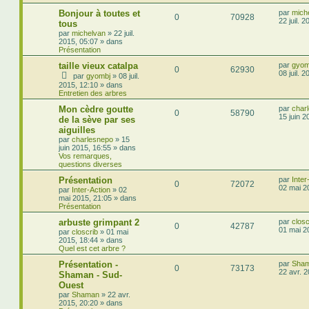
Bonjour à toutes et
par
mich
0
70928
22 juil. 
tous
par
michelvan
»
22 juil.
2015, 05:07
» dans
Présentation
taille vieux catalpa
par
gyom
0
62930
08 juil. 
par
gyombj
»
08 juil.
2015, 12:10
» dans
Entretien des arbres
Mon cèdre goutte
par
char
0
58790
15 juin 2
de la sève par ses
aiguilles
par
charlesnepo
»
15
juin 2015, 16:55
» dans
Vos remarques,
questions diverses
Présentation
par
Inter
0
72072
02 mai 2
par
Inter-Action
»
02
mai 2015, 21:05
» dans
Présentation
arbuste grimpant 2
par
closc
0
42787
01 mai 2
par
closcrib
»
01 mai
2015, 18:44
» dans
Quel est cet arbre ?
Présentation -
par
Sha
0
73173
22 avr. 
Shaman - Sud-
Ouest
par
Shaman
»
22 avr.
2015, 20:20
» dans