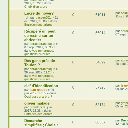
2017, 15:22
» dans
Choix d'un arbre
Encre du noyer?
par
bast
0
61011
11 oct. 2
par
bastienBEL
»
11
oct. 2017, 18:06
» dans
Entretien des arbres
Récupéré un peut
par
abra
0
56014
07 sept.
de résine sur un
abricotier
par
abracabrantesque
»
07 sept. 2017, 08:35
»
dans
Vos remarques,
questions diverses
Des gens près de
par
abra
0
54699
26 août 
Toulon ?
par
abracabrantesque
»
26 août 2017, 11:28
»
dans
Vos remarques,
questions diverses
clef d'identification
par
jean
0
57325
09 juin 2
par
jean-claude
»
09
juin 2017, 17:55
» dans
Quel est cet arbre ?
olivier malade
par
gran
0
58174
05 juin 2
par
grande
»
05 juin
2017, 18:36
» dans
Entretien des arbres
Démarche
par
Davi
0
60557
12 mai 2
simplifiée ; Choisir