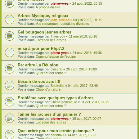
Dernier message par
pierre-yves
«
24 août 2022, 23:35
Posté dans
À propos du site
Arbres Mystique, religieux
Dernier message par
jean-claude
«
04 juin 2022, 18:03
Posté dans
Vos remarques, questions diverses
Gel bourgeon jeunes arbres
Dernier message par
Thierrydv
«
11 mai 2019, 20:16
Posté dans
Entretien des arbres
mise à jour pour Php7.2
Dernier message par
pierre-yves
«
24 nov. 2018, 19:36
Posté dans
Communication de l'équipe
Re: arbre La Réunion
Dernier message par
closcrib
«
26 sept. 2018, 13:00
Posté dans
Quel est cet arbre ?
Besoin de vos avis !!!!
Dernier message par
Shakelife
«
04 déc. 2017, 23:46
Posté dans
Choix d'un arbre
Problème avec quelques types d'arbres
Dernier message par
Chêne pèdenculé
«
31 oct. 2017, 11:29
Posté dans
Quel est cet arbre ?
Tailler les racines d’un palmier ?
Dernier message par
pierre-yves
«
19 oct. 2017, 00:07
Posté dans
Entretien des arbres
Quel arbre pour mon terrain petanque ?
Dernier message par
adrien69
«
14 oct. 2017, 15:22
Posté dans
Choix d'un arbre