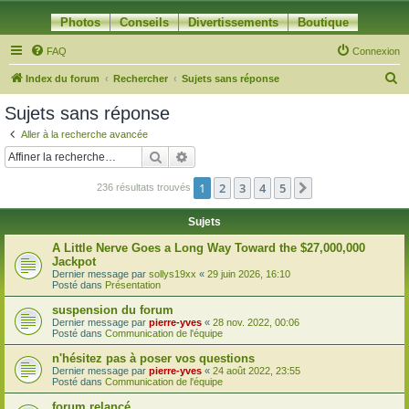
Photos
Conseils
Divertissements
Boutique
FAQ
Connexion
R
Index du forum
Rechercher
Sujets sans réponse
e
Sujets sans réponse
c
Aller à la recherche avancée
h
Rechercher
Recherche avancée
e
1
2
3
4
5
Suivante
236 résultats trouvés
r
c
Sujets
h
A Little Nerve Goes a Long Way Toward the $27,000,000
e
Jackpot
Dernier message par
sollys19xx
«
29 juin 2026, 16:10
r
Posté dans
Présentation
suspension du forum
Dernier message par
pierre-yves
«
28 nov. 2022, 00:06
Posté dans
Communication de l'équipe
n'hésitez pas à poser vos questions
Dernier message par
pierre-yves
«
24 août 2022, 23:55
Posté dans
Communication de l'équipe
forum relancé