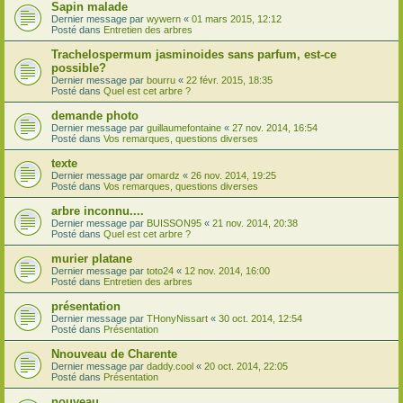
Sapin malade
Dernier message par
wywern
«
01 mars 2015, 12:12
Posté dans
Entretien des arbres
Trachelospermum jasminoides sans parfum, est-ce
possible?
Dernier message par
bourru
«
22 févr. 2015, 18:35
Posté dans
Quel est cet arbre ?
demande photo
Dernier message par
guillaumefontaine
«
27 nov. 2014, 16:54
Posté dans
Vos remarques, questions diverses
texte
Dernier message par
omardz
«
26 nov. 2014, 19:25
Posté dans
Vos remarques, questions diverses
arbre inconnu....
Dernier message par
BUISSON95
«
21 nov. 2014, 20:38
Posté dans
Quel est cet arbre ?
murier platane
Dernier message par
toto24
«
12 nov. 2014, 16:00
Posté dans
Entretien des arbres
présentation
Dernier message par
THonyNissart
«
30 oct. 2014, 12:54
Posté dans
Présentation
Nnouveau de Charente
Dernier message par
daddy.cool
«
20 oct. 2014, 22:05
Posté dans
Présentation
nouveau