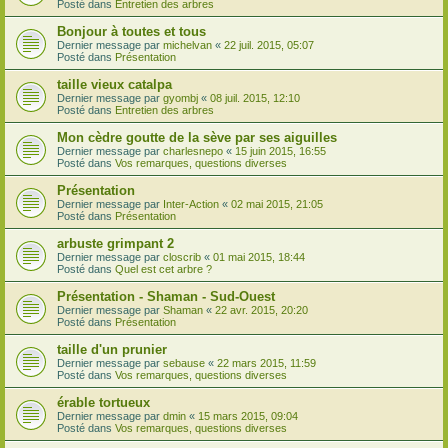
Posté dans
Entretien des arbres
Bonjour à toutes et tous
Dernier message par
michelvan
«
22 juil. 2015, 05:07
Posté dans
Présentation
taille vieux catalpa
Dernier message par
gyombj
«
08 juil. 2015, 12:10
Posté dans
Entretien des arbres
Mon cèdre goutte de la sève par ses aiguilles
Dernier message par
charlesnepo
«
15 juin 2015, 16:55
Posté dans
Vos remarques, questions diverses
Présentation
Dernier message par
Inter-Action
«
02 mai 2015, 21:05
Posté dans
Présentation
arbuste grimpant 2
Dernier message par
closcrib
«
01 mai 2015, 18:44
Posté dans
Quel est cet arbre ?
Présentation - Shaman - Sud-Ouest
Dernier message par
Shaman
«
22 avr. 2015, 20:20
Posté dans
Présentation
taille d'un prunier
Dernier message par
sebause
«
22 mars 2015, 11:59
Posté dans
Vos remarques, questions diverses
érable tortueux
Dernier message par
dmin
«
15 mars 2015, 09:04
Posté dans
Vos remarques, questions diverses