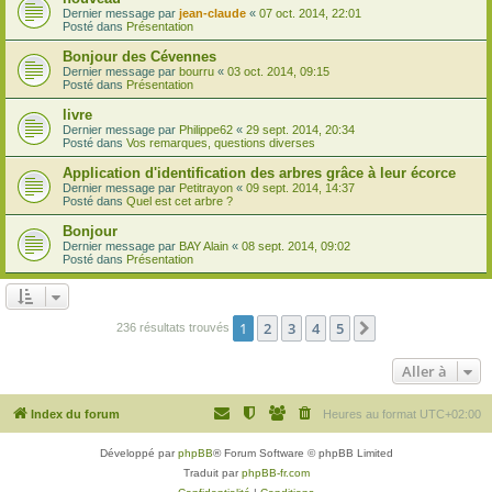
Dernier message par
jean-claude
«
07 oct. 2014, 22:01
Posté dans
Présentation
Bonjour des Cévennes
Dernier message par
bourru
«
03 oct. 2014, 09:15
Posté dans
Présentation
livre
Dernier message par
Philippe62
«
29 sept. 2014, 20:34
Posté dans
Vos remarques, questions diverses
Application d'identification des arbres grâce à leur écorce
Dernier message par
Petitrayon
«
09 sept. 2014, 14:37
Posté dans
Quel est cet arbre ?
Bonjour
Dernier message par
BAY Alain
«
08 sept. 2014, 09:02
Posté dans
Présentation
1
2
3
4
5
Suivante
236 résultats trouvés
Aller à
Index du forum
Heures au format
UTC+02:00
Développé par
phpBB
® Forum Software © phpBB Limited
Traduit par
phpBB-fr.com