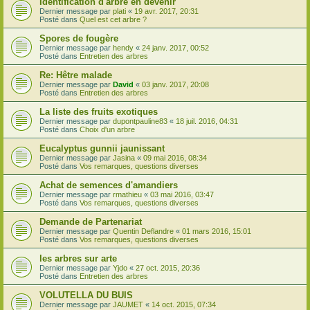
Identification d'arbre en devenir
Dernier message par
plati
«
19 avr. 2017, 20:31
Posté dans
Quel est cet arbre ?
Spores de fougère
Dernier message par
hendy
«
24 janv. 2017, 00:52
Posté dans
Entretien des arbres
Re: Hêtre malade
Dernier message par
David
«
03 janv. 2017, 20:08
Posté dans
Entretien des arbres
La liste des fruits exotiques
Dernier message par
dupontpauline83
«
18 juil. 2016, 04:31
Posté dans
Choix d'un arbre
Eucalyptus gunnii jaunissant
Dernier message par
Jasina
«
09 mai 2016, 08:34
Posté dans
Vos remarques, questions diverses
Achat de semences d'amandiers
Dernier message par
rmathieu
«
03 mai 2016, 03:47
Posté dans
Vos remarques, questions diverses
Demande de Partenariat
Dernier message par
Quentin Deflandre
«
01 mars 2016, 15:01
Posté dans
Vos remarques, questions diverses
les arbres sur arte
Dernier message par
Yjdo
«
27 oct. 2015, 20:36
Posté dans
Entretien des arbres
VOLUTELLA DU BUIS
Dernier message par
JAUMET
«
14 oct. 2015, 07:34