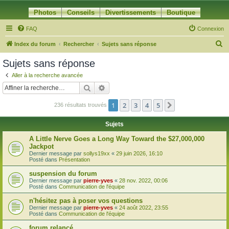
Photos
Conseils
Divertissements
Boutique
FAQ
Connexion
R
Index du forum
Rechercher
Sujets sans réponse
e
Sujets sans réponse
c
Aller à la recherche avancée
h
Rechercher
Recherche avancée
e
1
2
3
4
5
Suivante
236 résultats trouvés
r
c
Sujets
h
A Little Nerve Goes a Long Way Toward the $27,000,000
e
Jackpot
Dernier message par
sollys19xx
«
29 juin 2026, 16:10
r
Posté dans
Présentation
suspension du forum
Dernier message par
pierre-yves
«
28 nov. 2022, 00:06
Posté dans
Communication de l'équipe
n'hésitez pas à poser vos questions
Dernier message par
pierre-yves
«
24 août 2022, 23:55
Posté dans
Communication de l'équipe
forum relancé