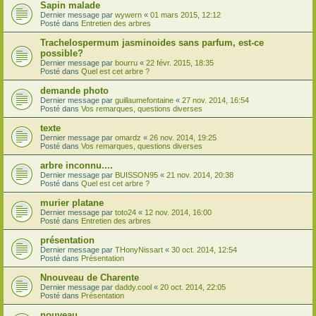
Sapin malade
Dernier message par
wywern
«
01 mars 2015, 12:12
Posté dans
Entretien des arbres
Trachelospermum jasminoides sans parfum, est-ce
possible?
Dernier message par
bourru
«
22 févr. 2015, 18:35
Posté dans
Quel est cet arbre ?
demande photo
Dernier message par
guillaumefontaine
«
27 nov. 2014, 16:54
Posté dans
Vos remarques, questions diverses
texte
Dernier message par
omardz
«
26 nov. 2014, 19:25
Posté dans
Vos remarques, questions diverses
arbre inconnu....
Dernier message par
BUISSON95
«
21 nov. 2014, 20:38
Posté dans
Quel est cet arbre ?
murier platane
Dernier message par
toto24
«
12 nov. 2014, 16:00
Posté dans
Entretien des arbres
présentation
Dernier message par
THonyNissart
«
30 oct. 2014, 12:54
Posté dans
Présentation
Nnouveau de Charente
Dernier message par
daddy.cool
«
20 oct. 2014, 22:05
Posté dans
Présentation
nouveau