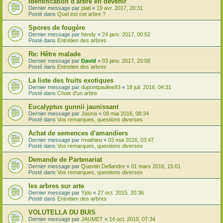
Identification d'arbre en devenir
Dernier message par
plati
«
19 avr. 2017, 20:31
Posté dans
Quel est cet arbre ?
Spores de fougère
Dernier message par
hendy
«
24 janv. 2017, 00:52
Posté dans
Entretien des arbres
Re: Hêtre malade
Dernier message par
David
«
03 janv. 2017, 20:08
Posté dans
Entretien des arbres
La liste des fruits exotiques
Dernier message par
dupontpauline83
«
18 juil. 2016, 04:31
Posté dans
Choix d'un arbre
Eucalyptus gunnii jaunissant
Dernier message par
Jasina
«
09 mai 2016, 08:34
Posté dans
Vos remarques, questions diverses
Achat de semences d'amandiers
Dernier message par
rmathieu
«
03 mai 2016, 03:47
Posté dans
Vos remarques, questions diverses
Demande de Partenariat
Dernier message par
Quentin Deflandre
«
01 mars 2016, 15:01
Posté dans
Vos remarques, questions diverses
les arbres sur arte
Dernier message par
Yjdo
«
27 oct. 2015, 20:36
Posté dans
Entretien des arbres
VOLUTELLA DU BUIS
Dernier message par
JAUMET
«
14 oct. 2015, 07:34