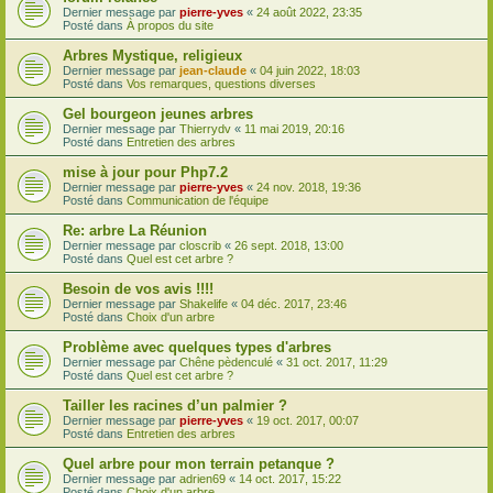
Dernier message par
pierre-yves
«
24 août 2022, 23:35
Posté dans
À propos du site
Arbres Mystique, religieux
Dernier message par
jean-claude
«
04 juin 2022, 18:03
Posté dans
Vos remarques, questions diverses
Gel bourgeon jeunes arbres
Dernier message par
Thierrydv
«
11 mai 2019, 20:16
Posté dans
Entretien des arbres
mise à jour pour Php7.2
Dernier message par
pierre-yves
«
24 nov. 2018, 19:36
Posté dans
Communication de l'équipe
Re: arbre La Réunion
Dernier message par
closcrib
«
26 sept. 2018, 13:00
Posté dans
Quel est cet arbre ?
Besoin de vos avis !!!!
Dernier message par
Shakelife
«
04 déc. 2017, 23:46
Posté dans
Choix d'un arbre
Problème avec quelques types d'arbres
Dernier message par
Chêne pèdenculé
«
31 oct. 2017, 11:29
Posté dans
Quel est cet arbre ?
Tailler les racines d’un palmier ?
Dernier message par
pierre-yves
«
19 oct. 2017, 00:07
Posté dans
Entretien des arbres
Quel arbre pour mon terrain petanque ?
Dernier message par
adrien69
«
14 oct. 2017, 15:22
Posté dans
Choix d'un arbre