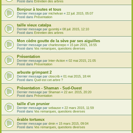
Posté dans
Entretien des arbres
Bonjour à toutes et tous
Dernier message par
michelvan
«
22 juil. 2015, 05:07
Posté dans
Présentation
taille vieux catalpa
Dernier message par
gyombj
«
08 juil. 2015, 12:10
Posté dans
Entretien des arbres
Mon cèdre goutte de la sève par ses aiguilles
Dernier message par
charlesnepo
«
15 juin 2015, 16:55
Posté dans
Vos remarques, questions diverses
Présentation
Dernier message par
Inter-Action
«
02 mai 2015, 21:05
Posté dans
Présentation
arbuste grimpant 2
Dernier message par
closcrib
«
01 mai 2015, 18:44
Posté dans
Quel est cet arbre ?
Présentation - Shaman - Sud-Ouest
Dernier message par
Shaman
«
22 avr. 2015, 20:20
Posté dans
Présentation
taille d'un prunier
Dernier message par
sebause
«
22 mars 2015, 11:59
Posté dans
Vos remarques, questions diverses
érable tortueux
Dernier message par
dmin
«
15 mars 2015, 09:04
Posté dans
Vos remarques, questions diverses