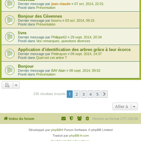
Dernier message par
jean-claude
«
07 oct. 2014, 22:01
Posté dans
Présentation
Bonjour des Cévennes
Dernier message par
bourru
«
03 oct. 2014, 09:15
Posté dans
Présentation
livre
Dernier message par
Philippe62
«
29 sept. 2014, 20:34
Posté dans
Vos remarques, questions diverses
Application d'identification des arbres grâce à leur écorce
Dernier message par
Petitrayon
«
09 sept. 2014, 14:37
Posté dans
Quel est cet arbre ?
Bonjour
Dernier message par
BAY Alain
«
08 sept. 2014, 09:02
Posté dans
Présentation
1
2
3
4
5
Suivante
236 résultats trouvés
Aller à
Index du forum
Heures au format
UTC+02:00
Développé par
phpBB
® Forum Software © phpBB Limited
Traduit par
phpBB-fr.com