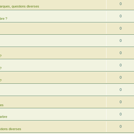
0
arques, questions diverses
0
bre ?
0
0
0
 ?
0
 ?
0
 ?
0
s
0
res
0
arbre
0
tions diverses