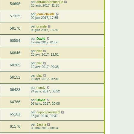
par
abracabrantesque
54698
26 août 2017, 11:28
par
jean-claude
57325
09 juin 2017, 17:55
par
grande
58170
05 juin 2017, 18:36
par
David
60554
12 mai 2017, 01:50
par
plati
66846
20 avr. 2017, 12:52
par
plati
60205
19 avr. 2017, 20:35
par
plati
56151
19 avr. 2017, 20:31
par
hendy
56423
24 janv. 2017, 00:52
par
David
64766
03 janv. 2017, 20:08
par
dupontpauline83
65101
18 juil. 2016, 04:31
par
Jasina
61176
09 mai 2016, 08:34