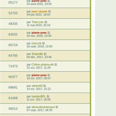
par
pierre-yves
65177
24 août 2022, 23:35
par
jean-claude
52703
04 juin 2022, 18:03
par
Thierrydv
49335
11 mai 2019, 20:16
par
pierre-yves
63032
24 nov. 2018, 19:36
par
closcrib
60724
26 sept. 2018, 13:00
par
Shakelife
64785
04 déc. 2017, 23:46
par
Chêne pèdenculé
71473
31 oct. 2017, 11:29
par
pierre-yves
60377
19 oct. 2017, 00:07
par
adrien69
69691
14 oct. 2017, 15:22
par
bastienBEL
61008
11 oct. 2017, 18:06
par
abracabrantesque
56013
07 sept. 2017, 08:35