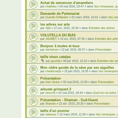
Achat de semences d'amandiers
par
rmathieu
»
03 mai 2016, 03:47
» dans
Vos remarques, qu
Demande de Partenariat
par
Quentin Deflandre
»
01 mars 2016, 15:01
» dans
Vos rem
les arbres sur arte
par
Yjdo
»
27 oct. 2015, 20:36
» dans
Entretien des arbres
VOLUTELLA DU BUIS
par
JAUMET
»
14 oct. 2015, 07:34
» dans
Entretien des arb
Bonjour à toutes et tous
par
michelvan
»
22 juil. 2015, 05:07
» dans
Présentation
taille vieux catalpa
par
gyombj
»
08 juil. 2015, 12:10
» dans
Entretien des a
Mon cèdre goutte de la sève par ses aiguilles
par
charlesnepo
»
15 juin 2015, 16:55
» dans
Vos remarques,
Présentation
par
Inter-Action
»
02 mai 2015, 21:05
» dans
Présentation
arbuste grimpant 2
par
closcrib
»
01 mai 2015, 18:44
» dans
Quel est cet arbre 
Présentation - Shaman - Sud-Ouest
par
Shaman
»
22 avr. 2015, 20:20
» dans
Présentation
taille d'un prunier
par
sebause
»
22 mars 2015, 11:59
» dans
Vos remarques, q