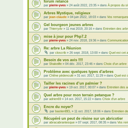
forum relancé
par
pierre-yves
»
24 août 2022, 23:35
» dans
À propos du si
Arbres Mystique, religieux
par
jean-claude
»
04 juin 2022, 18:03
» dans
Vos remarques,
Gel bourgeon jeunes arbres
par
Thierrydv
»
11 mai 2019, 20:16
» dans
Entretien des arb
mise à jour pour Php7.2
par
pierre-yves
»
24 nov. 2018, 19:36
» dans
Communication
Re: arbre La Réunion
par
closcrib
»
26 sept. 2018, 13:00
» dans
Quel est cet 
Besoin de vos avis !!!!
par
Shakelife
»
04 déc. 2017, 23:46
» dans
Choix d'un arbre
Problème avec quelques types d'arbres
par
Chêne pèdenculé
»
31 oct. 2017, 11:29
» dans
Quel est 
Tailler les racines d’un palmier ?
par
pierre-yves
»
19 oct. 2017, 00:07
» dans
Entretien des 
Quel arbre pour mon terrain petanque ?
par
adrien69
»
14 oct. 2017, 15:22
» dans
Choix d'un arbre
Encre du noyer?
par
bastienBEL
»
11 oct. 2017, 18:06
» dans
Entretien d
Récupéré un peut de résine sur un abricotier
par
abracabrantesque
»
07 sept. 2017, 08:35
» dans
Vos rem