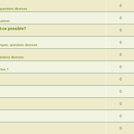
0
questions diverses
0
 arbres
-ce possible?
0
0
ques, questions diverses
0
estions diverses
0
rbre ?
0
0
0
0
0