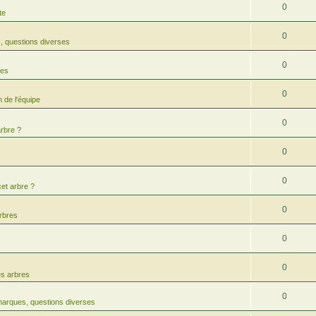
0
te
0
 questions diverses
0
res
0
 de l'équipe
0
arbre ?
0
0
cet arbre ?
0
arbres
0
0
es arbres
0
arques, questions diverses