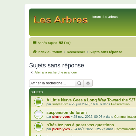
forum des arbres
Accès rapide
FAQ
Index du forum
Rechercher
Sujets sans réponse
Sujets sans réponse
Aller à la recherche avancée
Rechercher
Recherche avancée
SUJETS
A Little Nerve Goes a Long Way Toward the $27
par
sollys19xx
»
29 juin 2026, 16:10
» dans
Présentation
suspension du forum
par
pierre-yves
»
28 nov. 2022, 00:06
» dans
Communication
n'hésitez pas à poser vos questions
par
pierre-yves
»
24 août 2022, 23:55
» dans
Communication