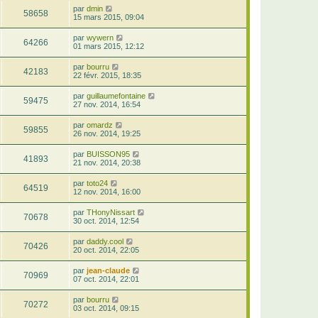
par
dmin
58658
15 mars 2015, 09:04
par
wywern
64266
01 mars 2015, 12:12
par
bourru
42183
22 févr. 2015, 18:35
par
guillaumefontaine
59475
27 nov. 2014, 16:54
par
omardz
59855
26 nov. 2014, 19:25
par
BUISSON95
41893
21 nov. 2014, 20:38
par
toto24
64519
12 nov. 2014, 16:00
par
THonyNissart
70678
30 oct. 2014, 12:54
par
daddy.cool
70426
20 oct. 2014, 22:05
par
jean-claude
70969
07 oct. 2014, 22:01
par
bourru
70272
03 oct. 2014, 09:15