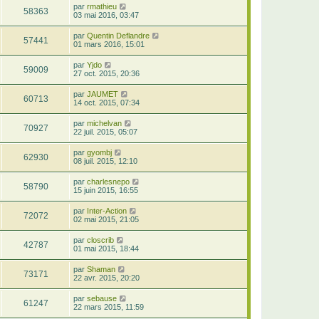
par
rmathieu
58363
03 mai 2016, 03:47
par
Quentin Deflandre
57441
01 mars 2016, 15:01
par
Yjdo
59009
27 oct. 2015, 20:36
par
JAUMET
60713
14 oct. 2015, 07:34
par
michelvan
70927
22 juil. 2015, 05:07
par
gyombj
62930
08 juil. 2015, 12:10
par
charlesnepo
58790
15 juin 2015, 16:55
par
Inter-Action
72072
02 mai 2015, 21:05
par
closcrib
42787
01 mai 2015, 18:44
par
Shaman
73171
22 avr. 2015, 20:20
par
sebause
61247
22 mars 2015, 11:59