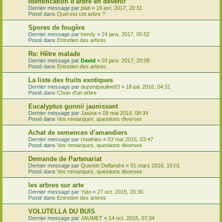
Identification d'arbre en devenir
Dernier message par
plati
«
19 avr. 2017, 20:31
Posté dans
Quel est cet arbre ?
Spores de fougère
Dernier message par
hendy
«
24 janv. 2017, 00:52
Posté dans
Entretien des arbres
Re: Hêtre malade
Dernier message par
David
«
03 janv. 2017, 20:08
Posté dans
Entretien des arbres
La liste des fruits exotiques
Dernier message par
dupontpauline83
«
18 juil. 2016, 04:31
Posté dans
Choix d'un arbre
Eucalyptus gunnii jaunissant
Dernier message par
Jasina
«
09 mai 2016, 08:34
Posté dans
Vos remarques, questions diverses
Achat de semences d'amandiers
Dernier message par
rmathieu
«
03 mai 2016, 03:47
Posté dans
Vos remarques, questions diverses
Demande de Partenariat
Dernier message par
Quentin Deflandre
«
01 mars 2016, 15:01
Posté dans
Vos remarques, questions diverses
les arbres sur arte
Dernier message par
Yjdo
«
27 oct. 2015, 20:36
Posté dans
Entretien des arbres
VOLUTELLA DU BUIS
Dernier message par
JAUMET
«
14 oct. 2015, 07:34