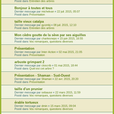
Posté dans
Entretien des arbres
Bonjour à toutes et tous
Dernier message par
michelvan
«
22 juil. 2015, 05:07
Posté dans
Présentation
taille vieux catalpa
Dernier message par
gyombj
«
08 juil. 2015, 12:10
Posté dans
Entretien des arbres
Mon cèdre goutte de la sève par ses aiguilles
Dernier message par
charlesnepo
«
15 juin 2015, 16:55
Posté dans
Vos remarques, questions diverses
Présentation
Dernier message par
Inter-Action
«
02 mai 2015, 21:05
Posté dans
Présentation
arbuste grimpant 2
Dernier message par
closcrib
«
01 mai 2015, 18:44
Posté dans
Quel est cet arbre ?
Présentation - Shaman - Sud-Ouest
Dernier message par
Shaman
«
22 avr. 2015, 20:20
Posté dans
Présentation
taille d'un prunier
Dernier message par
sebause
«
22 mars 2015, 11:59
Posté dans
Vos remarques, questions diverses
érable tortueux
Dernier message par
dmin
«
15 mars 2015, 09:04
Posté dans
Vos remarques, questions diverses