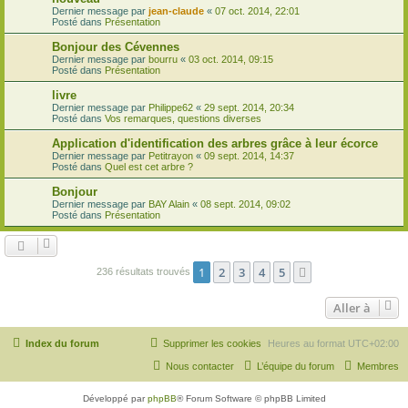
Dernier message par
jean-claude
«
07 oct. 2014, 22:01
Posté dans
Présentation
Bonjour des Cévennes
Dernier message par
bourru
«
03 oct. 2014, 09:15
Posté dans
Présentation
livre
Dernier message par
Philippe62
«
29 sept. 2014, 20:34
Posté dans
Vos remarques, questions diverses
Application d'identification des arbres grâce à leur écorce
Dernier message par
Petitrayon
«
09 sept. 2014, 14:37
Posté dans
Quel est cet arbre ?
Bonjour
Dernier message par
BAY Alain
«
08 sept. 2014, 09:02
Posté dans
Présentation
1
2
3
4
5
Suivante
236 résultats trouvés
Aller à
Index du forum
Supprimer les cookies
Heures au format
UTC+02:00
Nous contacter
L’équipe du forum
Membres
Développé par
phpBB
® Forum Software © phpBB Limited