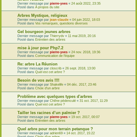
Dernier message par
pierre-yves
«
24 août 2022, 23:35
Posté dans
À propos du site
Arbres Mystique, religieux
Dernier message par
jean-claude
«
04 juin 2022, 18:03
Posté dans
Vos remarques, questions diverses
Gel bourgeon jeunes arbres
Dernier message par
Thierrydv
«
11 mai 2019, 20:16
Posté dans
Entretien des arbres
mise à jour pour Php7.2
Dernier message par
pierre-yves
«
24 nov. 2018, 19:36
Posté dans
Communication de l'équipe
Re: arbre La Réunion
Dernier message par
closcrib
«
26 sept. 2018, 13:00
Posté dans
Quel est cet arbre ?
Besoin de vos avis !!!!
Dernier message par
Shakelife
«
04 déc. 2017, 23:46
Posté dans
Choix d'un arbre
Problème avec quelques types d'arbres
Dernier message par
Chêne pèdenculé
«
31 oct. 2017, 11:29
Posté dans
Quel est cet arbre ?
Tailler les racines d’un palmier ?
Dernier message par
pierre-yves
«
19 oct. 2017, 00:07
Posté dans
Entretien des arbres
Quel arbre pour mon terrain petanque ?
Dernier message par
adrien69
«
14 oct. 2017, 15:22
Posté dans
Choix d'un arbre