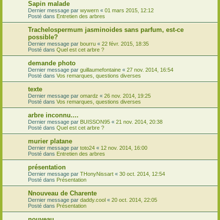
Sapin malade
Dernier message par
wywern
«
01 mars 2015, 12:12
Posté dans
Entretien des arbres
Trachelospermum jasminoides sans parfum, est-ce
possible?
Dernier message par
bourru
«
22 févr. 2015, 18:35
Posté dans
Quel est cet arbre ?
demande photo
Dernier message par
guillaumefontaine
«
27 nov. 2014, 16:54
Posté dans
Vos remarques, questions diverses
texte
Dernier message par
omardz
«
26 nov. 2014, 19:25
Posté dans
Vos remarques, questions diverses
arbre inconnu....
Dernier message par
BUISSON95
«
21 nov. 2014, 20:38
Posté dans
Quel est cet arbre ?
murier platane
Dernier message par
toto24
«
12 nov. 2014, 16:00
Posté dans
Entretien des arbres
présentation
Dernier message par
THonyNissart
«
30 oct. 2014, 12:54
Posté dans
Présentation
Nnouveau de Charente
Dernier message par
daddy.cool
«
20 oct. 2014, 22:05
Posté dans
Présentation
nouveau