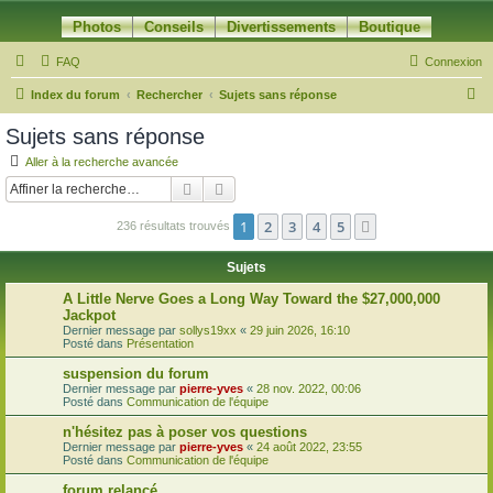
Photos
Conseils
Divertissements
Boutique
FAQ
Connexion
R
Index du forum
Rechercher
Sujets sans réponse
e
Sujets sans réponse
c
Aller à la recherche avancée
h
Rechercher
Recherche avancée
e
1
2
3
4
5
Suivante
236 résultats trouvés
r
c
Sujets
h
A Little Nerve Goes a Long Way Toward the $27,000,000
e
Jackpot
Dernier message par
sollys19xx
«
29 juin 2026, 16:10
r
Posté dans
Présentation
suspension du forum
Dernier message par
pierre-yves
«
28 nov. 2022, 00:06
Posté dans
Communication de l'équipe
n'hésitez pas à poser vos questions
Dernier message par
pierre-yves
«
24 août 2022, 23:55
Posté dans
Communication de l'équipe
forum relancé