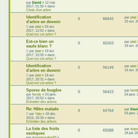
par
David
»
12 mai
2017, 01:50
» dans
Choix d'un arbre
Identification
par
plati
0
66845
d'arbre en devenir
20 avr. 
par
plati
»
20 avr.
2017, 12:52
» dans
Quel est cet arbre ?
Est-ce bien un
par
plati
0
60203
saule blanc ?
19 avr. 
par
plati
»
19 avr.
2017, 20:35
» dans
Quel est cet arbre ?
Identification
par
plati
0
56149
d'arbre en devenir
19 avr. 
par
plati
»
19 avr.
2017, 20:31
» dans
Quel est cet arbre ?
Spores de fougère
par
hend
0
56423
par
hendy
»
24 janv.
24 janv. 
2017, 00:52
» dans
Entretien des arbres
Re: Hêtre malade
par
Davi
0
64764
03 janv. 
par
Yjdo
»
18 déc.
2016, 19:30
» dans
Entretien des arbres
La liste des fruits
par
dupo
0
65098
exotiques
18 juil. 
par
dupontpauline83
»