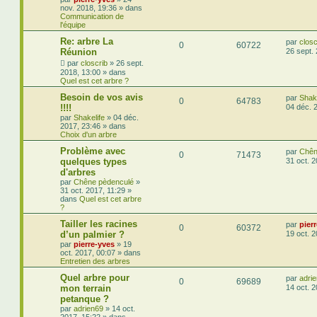
nov. 2018, 19:36
» dans
Communication de
l'équipe
Re: arbre La
par
closc
0
60722
Réunion
26 sept.
par
closcrib
»
26 sept.
2018, 13:00
» dans
Quel est cet arbre ?
Besoin de vos avis
par
Shake
0
64783
!!!!
04 déc. 
par
Shakelife
»
04 déc.
2017, 23:46
» dans
Choix d'un arbre
Problème avec
par
Chên
0
71473
quelques types
31 oct. 2
d'arbres
par
Chêne pèdenculé
»
31 oct. 2017, 11:29
»
dans
Quel est cet arbre
?
Tailler les racines
par
pier
0
60372
d’un palmier ?
19 oct. 
par
pierre-yves
»
19
oct. 2017, 00:07
» dans
Entretien des arbres
Quel arbre pour
par
adri
0
69689
mon terrain
14 oct. 
petanque ?
par
adrien69
»
14 oct.
2017, 15:22
» dans