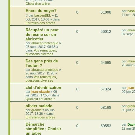
Choix d'un arbre
Encre du noyer?
par
bast
0
61008
11 oct. 2
par
bastienBEL
»
11
oct. 2017, 18:06
» dans
Entretien des arbres
Récupéré un peut
par
abra
0
56012
de résine sur un
07 sept.
abricotier
par
abracabrantesque
»
07 sept. 2017, 08:35
»
dans
Vos remarques,
questions diverses
Des gens près de
par
abra
0
54695
Toulon ?
26 août 
par
abracabrantesque
»
26 août 2017, 11:28
»
dans
Vos remarques,
questions diverses
clef d'identification
par
jean
0
57324
par
jean-claude
»
09
09 juin 2
juin 2017, 17:55
» dans
Quel est cet arbre ?
olivier malade
par
gran
0
58168
par
grande
»
05 juin
05 juin 2
2017, 18:36
» dans
Entretien des arbres
Démarche
par
Davi
0
60553
simplifiée ; Choisir
12 mai 2
un arbre