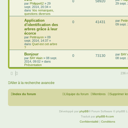
0
58920
par
Philippe62
»
29
29 sept.
sept. 2014, 20:34
»
dans
Vos remarques,
questions diverses
Application
par
Petit
0
41431
d'identification des
09 sept.
arbres grâce à leur
écorce
par
Petitrayon
»
09
sept. 2014, 14:37
»
dans
Quel est cet arbre
?
Bonjour
par
BAY A
0
73130
par
BAY Alain
»
08 sept.
08 sept.
2014, 09:02
» dans
Présentation
236 r
Aller à la recherche avancée
Index du forum
L’équipe du forum
Membres
Supprimer le
Développé par
phpBB
® Forum Software © phpBB L
Traduit par
phpBB-fr.com
Confidentialité
|
Conditions