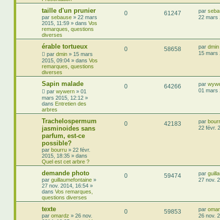
taille d'un prunier
par
seba
0
61247
par
sebause
»
22 mars
22 mars 
2015, 11:59
» dans
Vos
remarques, questions
diverses
érable tortueux
par
dmin
0
58658
15 mars 
par
dmin
»
15 mars
2015, 09:04
» dans
Vos
remarques, questions
diverses
Sapin malade
par
wyw
0
64266
01 mars 
par
wywern
»
01
mars 2015, 12:12
»
dans
Entretien des
arbres
Trachelospermum
par
bour
0
42183
jasminoides sans
22 févr. 
parfum, est-ce
possible?
par
bourru
»
22 févr.
2015, 18:35
» dans
Quel est cet arbre ?
demande photo
par
guill
0
59474
par
guillaumefontaine
»
27 nov. 
27 nov. 2014, 16:54
»
dans
Vos remarques,
questions diverses
texte
par
omar
0
59853
par
omardz
»
26 nov.
26 nov. 