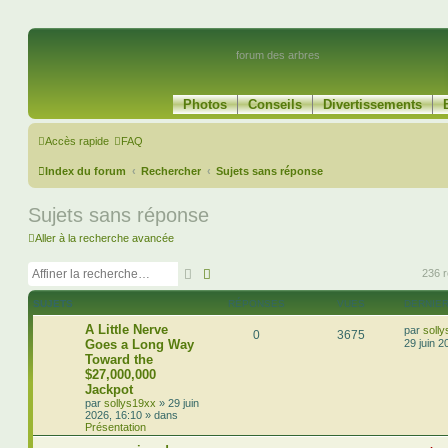
forum des arbres
Photos
Conseils
Divertissements
Accès rapide
FAQ
Index du forum
Rechercher
Sujets sans réponse
Sujets sans réponse
Aller à la recherche avancée
Rechercher
Recherche avancée
236 r
SUJETS
RÉPONSES
VUES
DERNIE
A Little Nerve
par
soll
0
3675
Goes a Long Way
29 juin 2
Toward the
$27,000,000
Jackpot
par
sollys19xx
»
29 juin
2026, 16:10
» dans
Présentation