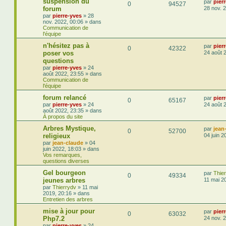
suspension du
par
pier
0
94527
forum
28 nov. 
par
pierre-yves
»
28
nov. 2022, 00:06
» dans
Communication de
l'équipe
n'hésitez pas à
par
pier
0
42322
poser vos
24 août 
questions
par
pierre-yves
»
24
août 2022, 23:55
» dans
Communication de
l'équipe
forum relancé
par
pier
0
65167
par
pierre-yves
»
24
24 août 
août 2022, 23:35
» dans
À propos du site
Arbres Mystique,
par
jean
0
52700
religieux
04 juin 2
par
jean-claude
»
04
juin 2022, 18:03
» dans
Vos remarques,
questions diverses
Gel bourgeon
par
Thie
0
49334
jeunes arbres
11 mai 2
par
Thierrydv
»
11 mai
2019, 20:16
» dans
Entretien des arbres
mise à jour pour
par
pier
0
63032
Php7.2
24 nov. 
par
pierre-yves
»
24