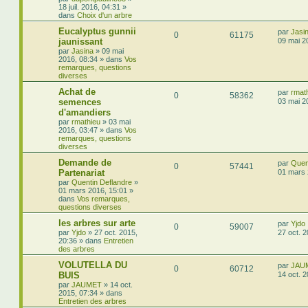
18 juil. 2016, 04:31
»
dans
Choix d'un arbre
Eucalyptus gunnii
par
Jasi
0
61175
jaunissant
09 mai 2
par
Jasina
»
09 mai
2016, 08:34
» dans
Vos
remarques, questions
diverses
Achat de
par
rmat
0
58362
semences
03 mai 2
d'amandiers
par
rmathieu
»
03 mai
2016, 03:47
» dans
Vos
remarques, questions
diverses
Demande de
par
Quen
0
57441
Partenariat
01 mars 
par
Quentin Deflandre
»
01 mars 2016, 15:01
»
dans
Vos remarques,
questions diverses
les arbres sur arte
par
Yjdo
0
59007
par
Yjdo
»
27 oct. 2015,
27 oct. 
20:36
» dans
Entretien
des arbres
VOLUTELLA DU
par
JAU
0
60712
BUIS
14 oct. 
par
JAUMET
»
14 oct.
2015, 07:34
» dans
Entretien des arbres