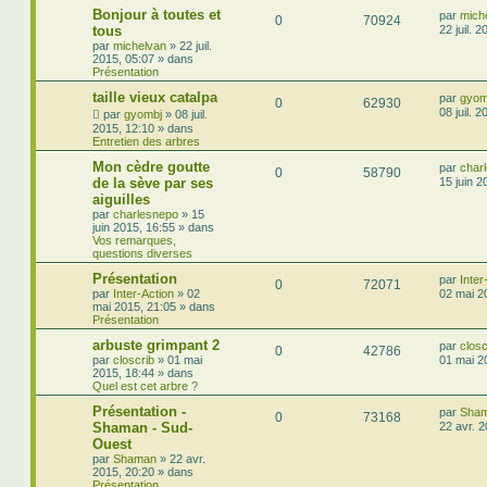
Bonjour à toutes et
par
mich
0
70924
tous
22 juil. 
par
michelvan
»
22 juil.
2015, 05:07
» dans
Présentation
taille vieux catalpa
par
gyom
0
62930
08 juil. 
par
gyombj
»
08 juil.
2015, 12:10
» dans
Entretien des arbres
Mon cèdre goutte
par
char
0
58790
de la sève par ses
15 juin 2
aiguilles
par
charlesnepo
»
15
juin 2015, 16:55
» dans
Vos remarques,
questions diverses
Présentation
par
Inter
0
72071
par
Inter-Action
»
02
02 mai 2
mai 2015, 21:05
» dans
Présentation
arbuste grimpant 2
par
closc
0
42786
par
closcrib
»
01 mai
01 mai 2
2015, 18:44
» dans
Quel est cet arbre ?
Présentation -
par
Sha
0
73168
Shaman - Sud-
22 avr. 
Ouest
par
Shaman
»
22 avr.
2015, 20:20
» dans
Présentation