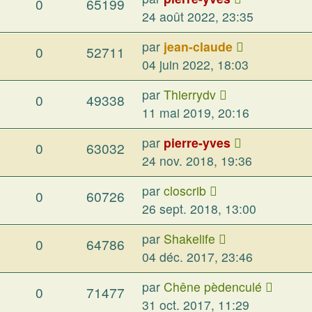
0
65199
24 août 2022, 23:35
par
jean-claude
0
52711
04 juin 2022, 18:03
par
Thierrydv
0
49338
11 mai 2019, 20:16
par
pierre-yves
0
63032
24 nov. 2018, 19:36
par
closcrib
0
60726
26 sept. 2018, 13:00
par
Shakelife
0
64786
04 déc. 2017, 23:46
par
Chêne pèdenculé
0
71477
31 oct. 2017, 11:29