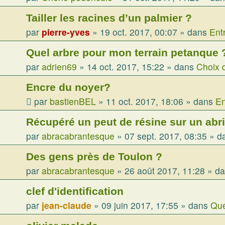
Tailler les racines d’un palmier ?
par
pierre-yves
»
19 oct. 2017, 00:07
» dans
Ent
Quel arbre pour mon terrain petanque 
par
adrien69
»
14 oct. 2017, 15:22
» dans
Choix 
Encre du noyer?
par
bastienBEL
»
11 oct. 2017, 18:06
» dans
En
Récupéré un peut de résine sur un abri
par
abracabrantesque
»
07 sept. 2017, 08:35
» d
Des gens près de Toulon ?
par
abracabrantesque
»
26 août 2017, 11:28
» d
clef d'identification
par
jean-claude
»
09 juin 2017, 17:55
» dans
Que