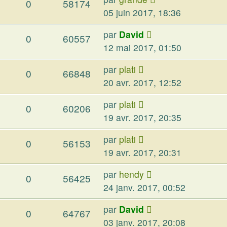
0
58174
05 juin 2017, 18:36
par
David
0
60557
12 mai 2017, 01:50
par
plati
0
66848
20 avr. 2017, 12:52
par
plati
0
60206
19 avr. 2017, 20:35
par
plati
0
56153
19 avr. 2017, 20:31
par
hendy
0
56425
24 janv. 2017, 00:52
par
David
0
64767
03 janv. 2017, 20:08