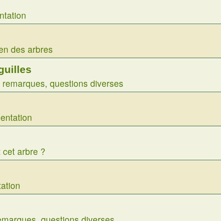
ntation
ien des arbres
guilles
 remarques, questions diverses
entation
 cet arbre ?
ation
emarques, questions diverses