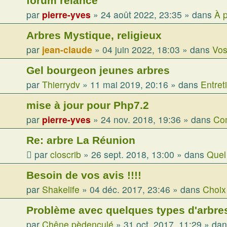
forum relancé
par
pierre-yves
»
24 août 2022, 23:35
» dans
À p
Arbres Mystique, religieux
par
jean-claude
»
04 juin 2022, 18:03
» dans
Vos
Gel bourgeon jeunes arbres
par
Thierrydv
»
11 mai 2019, 20:16
» dans
Entret
mise à jour pour Php7.2
par
pierre-yves
»
24 nov. 2018, 19:36
» dans
Com
Re: arbre La Réunion
par
closcrib
»
26 sept. 2018, 13:00
» dans
Quel 
Besoin de vos avis !!!!
par
Shakelife
»
04 déc. 2017, 23:46
» dans
Choix
Problème avec quelques types d'arbre
par
Chêne pèdenculé
»
31 oct. 2017, 11:29
» da