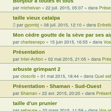
Bonjour à toutes et tous
par
michelvan
»
22 juil. 2015, 05:07
» dans
Prése
taille vieux catalpa
par
gyombj
»
08 juil. 2015, 12:10
» dans
Entret
Mon cèdre goutte de la sève par ses ai
par
charlesnepo
»
15 juin 2015, 16:55
» dans
Vos
Présentation
par
Inter-Action
»
02 mai 2015, 21:05
» dans
Prés
arbuste grimpant 2
par
closcrib
»
01 mai 2015, 18:44
» dans
Quel est
Présentation - Shaman - Sud-Ouest
par
Shaman
»
22 avr. 2015, 20:20
» dans
Présent
taille d'un prunier
par
sebause
»
22 mars 2015, 11:59
» dans
Vos r