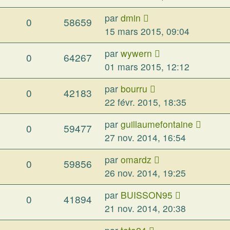
par
dmin
0
58659
15 mars 2015, 09:04
par
wywern
0
64267
01 mars 2015, 12:12
par
bourru
0
42183
22 févr. 2015, 18:35
par
guillaumefontaine
0
59477
27 nov. 2014, 16:54
par
omardz
0
59856
26 nov. 2014, 19:25
par
BUISSON95
0
41894
21 nov. 2014, 20:38