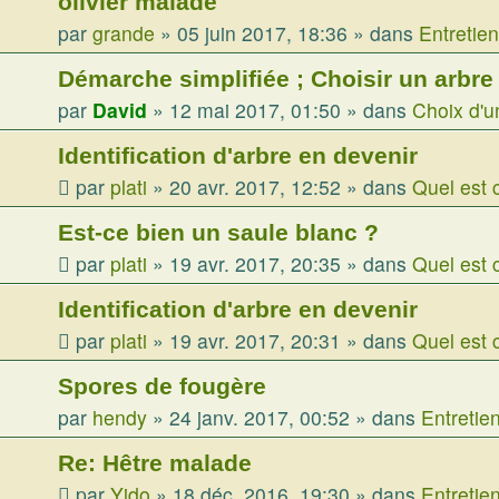
olivier malade
par
grande
»
05 juin 2017, 18:36
» dans
Entretie
Démarche simplifiée ; Choisir un arbre
par
David
»
12 mai 2017, 01:50
» dans
Choix d'u
Identification d'arbre en devenir
par
plati
»
20 avr. 2017, 12:52
» dans
Quel est 
Est-ce bien un saule blanc ?
par
plati
»
19 avr. 2017, 20:35
» dans
Quel est 
Identification d'arbre en devenir
par
plati
»
19 avr. 2017, 20:31
» dans
Quel est 
Spores de fougère
par
hendy
»
24 janv. 2017, 00:52
» dans
Entretie
Re: Hêtre malade
par
Yjdo
»
18 déc. 2016, 19:30
» dans
Entretie