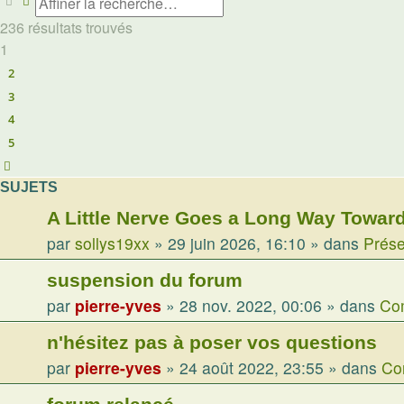
Rechercher
Recherche avancée
236 résultats trouvés
1
2
3
4
5
Suivante
SUJETS
A Little Nerve Goes a Long Way Toward
par
sollys19xx
»
29 juin 2026, 16:10
» dans
Prése
suspension du forum
par
pierre-yves
»
28 nov. 2022, 00:06
» dans
Com
n'hésitez pas à poser vos questions
par
pierre-yves
»
24 août 2022, 23:55
» dans
Co