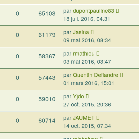
par
dupontpauline83
0
65103
18 juil. 2016, 04:31
par
Jasina
0
61179
09 mai 2016, 08:34
par
rmathieu
0
58367
03 mai 2016, 03:47
par
Quentin Deflandre
0
57443
01 mars 2016, 15:01
par
Yjdo
0
59010
27 oct. 2015, 20:36
par
JAUMET
0
60714
14 oct. 2015, 07:34
par
michelvan