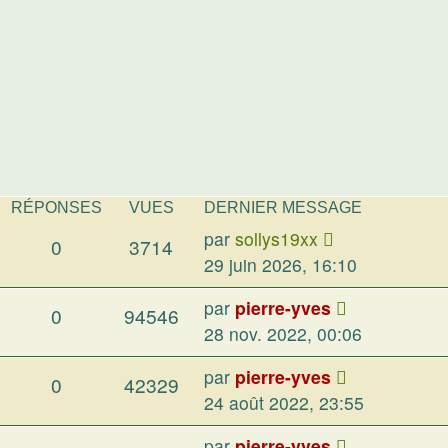
RÉPONSES
VUES
DERNIER MESSAGE
par
sollys19xx
0
3714
29 juin 2026, 16:10
par
pierre-yves
0
94546
28 nov. 2022, 00:06
par
pierre-yves
0
42329
24 août 2022, 23:55
par
pierre-yves