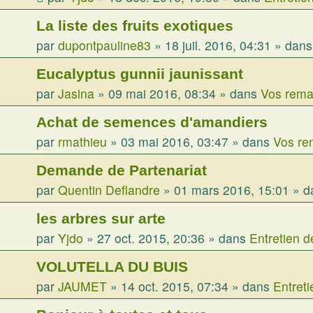
La liste des fruits exotiques
par
dupontpauline83
»
18 juil. 2016, 04:31
» dan
Eucalyptus gunnii jaunissant
par
Jasina
»
09 mai 2016, 08:34
» dans
Vos rema
Achat de semences d'amandiers
par
rmathieu
»
03 mai 2016, 03:47
» dans
Vos re
Demande de Partenariat
par
Quentin Deflandre
»
01 mars 2016, 15:01
» d
les arbres sur arte
par
Yjdo
»
27 oct. 2015, 20:36
» dans
Entretien d
VOLUTELLA DU BUIS
par
JAUMET
»
14 oct. 2015, 07:34
» dans
Entreti