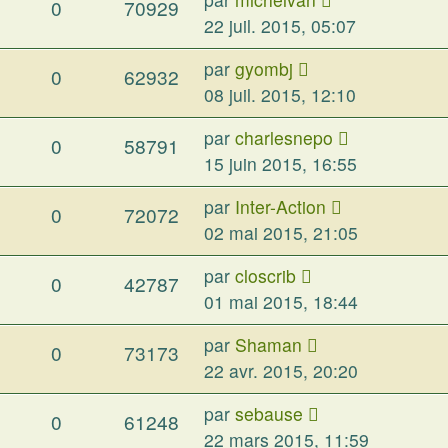
0
70929
22 juil. 2015, 05:07
par
gyombj
0
62932
08 juil. 2015, 12:10
par
charlesnepo
0
58791
15 juin 2015, 16:55
par
Inter-Action
0
72072
02 mai 2015, 21:05
par
closcrib
0
42787
01 mai 2015, 18:44
par
Shaman
0
73173
22 avr. 2015, 20:20
par
sebause
0
61248
22 mars 2015, 11:59