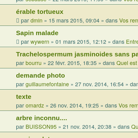
érable tortueux
par
dmin
»
15 mars 2015, 09:04
» dans
Vos rem
Sapin malade
par
wywern
»
01 mars 2015, 12:12
» dans
Entr
Trachelospermum jasminoides sans par
par
bourru
»
22 févr. 2015, 18:35
» dans
Quel est
demande photo
par
guillaumefontaine
»
27 nov. 2014, 16:54
» da
texte
par
omardz
»
26 nov. 2014, 19:25
» dans
Vos rem
arbre inconnu....
par
BUISSON95
»
21 nov. 2014, 20:38
» dans
Qu