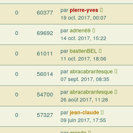
par
pierre-yves
0
60377
19 oct. 2017, 00:07
par
adrien69
0
69692
14 oct. 2017, 15:22
par
bastienBEL
0
61011
11 oct. 2017, 18:06
par
abracabrantesque
0
56014
07 sept. 2017, 08:35
par
abracabrantesque
0
54700
26 août 2017, 11:28
par
jean-claude
0
57327
09 juin 2017, 17:55
par
grande