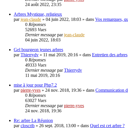
24 août 2022, 23:35
Arbres Mystique, religieux
par
jean-claude
»
04 juin 2022, 18:03
» dans
Vos remarques, qu
0
Réponses
52693
Vues
Dernier message
par
jean-claude
04 juin 2022, 18:03
Gel bourgeon jeunes arbres
par
Thierrydv
»
11 mai 2019, 20:16
» dans
Entretien des arbres
0
Réponses
49333
Vues
Dernier message
par
Thierrydv
11 mai 2019, 20:16
mise à jour pour Php7.2
par
pierre-yves
»
24 nov. 2018, 19:36
» dans
Communication de
0
Réponses
63027
Vues
Dernier message
par
pierre-yves
24 nov. 2018, 19:36
Re: arbre La Réunion
par
closcrib
»
26 sept. 2018, 13:00
» dans
Quel est cet arbre ?