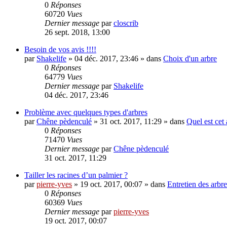
0
Réponses
60720
Vues
Dernier message
par
closcrib
26 sept. 2018, 13:00
Besoin de vos avis !!!!
par
Shakelife
»
04 déc. 2017, 23:46
» dans
Choix d'un arbre
0
Réponses
64779
Vues
Dernier message
par
Shakelife
04 déc. 2017, 23:46
Problème avec quelques types d'arbres
par
Chêne pèdenculé
»
31 oct. 2017, 11:29
» dans
Quel est cet 
0
Réponses
71470
Vues
Dernier message
par
Chêne pèdenculé
31 oct. 2017, 11:29
Tailler les racines d’un palmier ?
par
pierre-yves
»
19 oct. 2017, 00:07
» dans
Entretien des arbre
0
Réponses
60369
Vues
Dernier message
par
pierre-yves
19 oct. 2017, 00:07