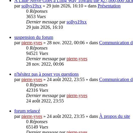
A Little Nerve Goes a Long Way Toward the $27,000,000 Jac
par
sollys19xx
»
29 juin 2026, 16:10
» dans
Présentation
0
Réponses
3653
Vues
Dernier message
par
sollys19xx
29 juin 2026, 16:10
suspension du forum
par
pierre-yves
»
28 nov. 2022, 00:06
» dans
Communication de
0
Réponses
94521
Vues
Dernier message
par
pierre-yves
28 nov. 2022, 00:06
n'hésitez pas à poser vos questions
par
pierre-yves
»
24 août 2022, 23:55
» dans
Communication de
0
Réponses
42316
Vues
Dernier message
par
pierre-yves
24 août 2022, 23:55
forum relancé
par
pierre-yves
»
24 août 2022, 23:35
» dans
À propos du site
0
Réponses
65149
Vues
Dernier message
par
pierre-yves