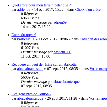
Quel arbre pour mon terrain petanque ?
par
adrien69
»
14 oct. 2017, 15:22
» dans
Choix d'un arbre
0
Réponses
69689
Vues
Dernier message
par
adrien69
14 oct. 2017, 15:22
Encre du noyer?
par
bastienBEL
»
11 oct. 2017, 18:06
» dans
Entretien des arbr
0
Réponses
61007
Vues
Dernier message
par
bastienBEL
11 oct. 2017, 18:06
Récupéré un peut de résine sur un abricotier
par
abracabrantesque
»
07 sept. 2017, 08:35
» dans
Vos remarqu
0
Réponses
56009
Vues
Dernier message
par
abracabrantesque
07 sept. 2017, 08:35
Des gens près de Toulon ?
par
abracabrantesque
»
26 août 2017, 11:28
» dans
Vos remarqu
0
Réponses
54694
Vues