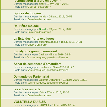
Identification d'arbre en devenir
Dernier message par
plati
«
19 avr. 2017, 20:31
Posté dans
Quel est cet arbre ?
Spores de fougère
Dernier message par
hendy
«
24 janv. 2017, 00:52
Posté dans
Entretien des arbres
Re: Hêtre malade
Dernier message par
David
«
03 janv. 2017, 20:08
Posté dans
Entretien des arbres
La liste des fruits exotiques
Dernier message par
dupontpauline83
«
18 juil. 2016, 04:31
Posté dans
Choix d'un arbre
Eucalyptus gunnii jaunissant
Dernier message par
Jasina
«
09 mai 2016, 08:34
Posté dans
Vos remarques, questions diverses
Achat de semences d'amandiers
Dernier message par
rmathieu
«
03 mai 2016, 03:47
Posté dans
Vos remarques, questions diverses
Demande de Partenariat
Dernier message par
Quentin Deflandre
«
01 mars 2016, 15:01
Posté dans
Vos remarques, questions diverses
les arbres sur arte
Dernier message par
Yjdo
«
27 oct. 2015, 20:36
Posté dans
Entretien des arbres
VOLUTELLA DU BUIS
Dernier message par
JAUMET
«
14 oct. 2015, 07:34