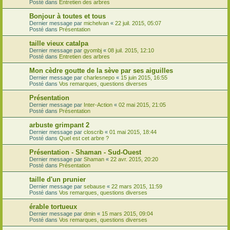
Posté dans
Entretien des arbres
Bonjour à toutes et tous
Dernier message par
michelvan
«
22 juil. 2015, 05:07
Posté dans
Présentation
taille vieux catalpa
Dernier message par
gyombj
«
08 juil. 2015, 12:10
Posté dans
Entretien des arbres
Mon cèdre goutte de la sève par ses aiguilles
Dernier message par
charlesnepo
«
15 juin 2015, 16:55
Posté dans
Vos remarques, questions diverses
Présentation
Dernier message par
Inter-Action
«
02 mai 2015, 21:05
Posté dans
Présentation
arbuste grimpant 2
Dernier message par
closcrib
«
01 mai 2015, 18:44
Posté dans
Quel est cet arbre ?
Présentation - Shaman - Sud-Ouest
Dernier message par
Shaman
«
22 avr. 2015, 20:20
Posté dans
Présentation
taille d'un prunier
Dernier message par
sebause
«
22 mars 2015, 11:59
Posté dans
Vos remarques, questions diverses
érable tortueux
Dernier message par
dmin
«
15 mars 2015, 09:04
Posté dans
Vos remarques, questions diverses