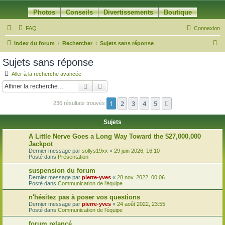
Photos
Conseils
Divertissements
Boutique
FAQ
Connexion
R
Index du forum
Rechercher
Sujets sans réponse
e
Sujets sans réponse
c
Aller à la recherche avancée
h
Rechercher
Recherche avancée
e
1
2
3
4
5
Suivante
236 résultats trouvés
r
c
Sujets
h
A Little Nerve Goes a Long Way Toward the $27,000,000
e
Jackpot
Dernier message par
sollys19xx
«
29 juin 2026, 16:10
r
Posté dans
Présentation
suspension du forum
Dernier message par
pierre-yves
«
28 nov. 2022, 00:06
Posté dans
Communication de l'équipe
n'hésitez pas à poser vos questions
Dernier message par
pierre-yves
«
24 août 2022, 23:55
Posté dans
Communication de l'équipe
forum relancé