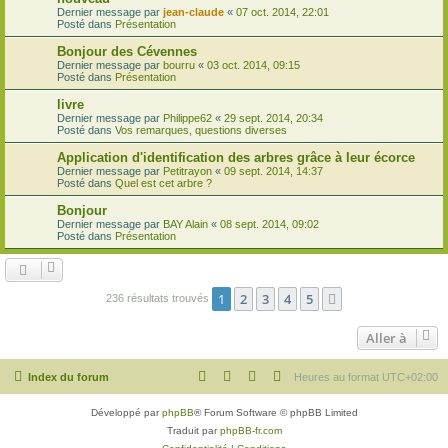
Dernier message par
jean-claude
«
07 oct. 2014, 22:01
Posté dans
Présentation
Bonjour des Cévennes
Dernier message par
bourru
«
03 oct. 2014, 09:15
Posté dans
Présentation
livre
Dernier message par
Philippe62
«
29 sept. 2014, 20:34
Posté dans
Vos remarques, questions diverses
Application d'identification des arbres grâce à leur écorce
Dernier message par
Petitrayon
«
09 sept. 2014, 14:37
Posté dans
Quel est cet arbre ?
Bonjour
Dernier message par
BAY Alain
«
08 sept. 2014, 09:02
Posté dans
Présentation
1
2
3
4
5
Suivante
236 résultats trouvés
Aller à
Index du forum
Heures au format
UTC+02:00
Développé par
phpBB
® Forum Software © phpBB Limited
Traduit par
phpBB-fr.com