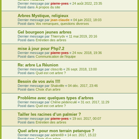
Dernier message par
pierre-yves
«
24 août 2022, 23:35
Posté dans
À propos du site
Arbres Mystique, religieux
Dernier message par
jean-claude
«
04 juin 2022, 18:03
Posté dans
Vos remarques, questions diverses
Gel bourgeon jeunes arbres
Dernier message par
Thierrydv
«
11 mai 2019, 20:16
Posté dans
Entretien des arbres
mise à jour pour Php7.2
Dernier message par
pierre-yves
«
24 nov. 2018, 19:36
Posté dans
Communication de l'équipe
Re: arbre La Réunion
Dernier message par
closcrib
«
26 sept. 2018, 13:00
Posté dans
Quel est cet arbre ?
Besoin de vos avis !!!!
Dernier message par
Shakelife
«
04 déc. 2017, 23:46
Posté dans
Choix d'un arbre
Problème avec quelques types d'arbres
Dernier message par
Chêne pèdenculé
«
31 oct. 2017, 11:29
Posté dans
Quel est cet arbre ?
Tailler les racines d’un palmier ?
Dernier message par
pierre-yves
«
19 oct. 2017, 00:07
Posté dans
Entretien des arbres
Quel arbre pour mon terrain petanque ?
Dernier message par
adrien69
«
14 oct. 2017, 15:22
Posté dans
Choix d'un arbre