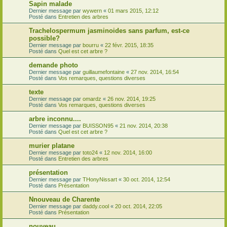
Sapin malade
Dernier message par
wywern
«
01 mars 2015, 12:12
Posté dans
Entretien des arbres
Trachelospermum jasminoides sans parfum, est-ce
possible?
Dernier message par
bourru
«
22 févr. 2015, 18:35
Posté dans
Quel est cet arbre ?
demande photo
Dernier message par
guillaumefontaine
«
27 nov. 2014, 16:54
Posté dans
Vos remarques, questions diverses
texte
Dernier message par
omardz
«
26 nov. 2014, 19:25
Posté dans
Vos remarques, questions diverses
arbre inconnu....
Dernier message par
BUISSON95
«
21 nov. 2014, 20:38
Posté dans
Quel est cet arbre ?
murier platane
Dernier message par
toto24
«
12 nov. 2014, 16:00
Posté dans
Entretien des arbres
présentation
Dernier message par
THonyNissart
«
30 oct. 2014, 12:54
Posté dans
Présentation
Nnouveau de Charente
Dernier message par
daddy.cool
«
20 oct. 2014, 22:05
Posté dans
Présentation
nouveau