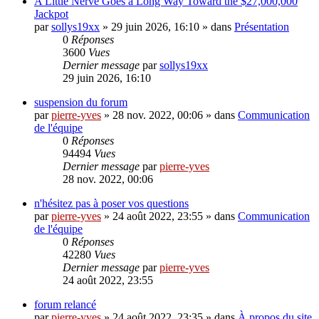
A Little Nerve Goes a Long Way Toward the $27,000,000
Jackpot
par
sollys19xx
»
29 juin 2026, 16:10
» dans
Présentation
0
Réponses
3600
Vues
Dernier message
par
sollys19xx
29 juin 2026, 16:10
suspension du forum
par
pierre-yves
»
28 nov. 2022, 00:06
» dans
Communication
de l'équipe
0
Réponses
94494
Vues
Dernier message
par
pierre-yves
28 nov. 2022, 00:06
n'hésitez pas à poser vos questions
par
pierre-yves
»
24 août 2022, 23:55
» dans
Communication
de l'équipe
0
Réponses
42280
Vues
Dernier message
par
pierre-yves
24 août 2022, 23:55
forum relancé
par
pierre-yves
»
24 août 2022, 23:35
» dans
À propos du site