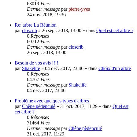
63019
Vues
Dernier message
par
pierre-yves
24 nov. 2018, 19:36
Re: arbre La Réunion
par
closcrib
»
26 sept. 2018, 13:00
» dans
Quel est cet arbre ?
0
Réponses
60712
Vues
Dernier message
par
closcrib
26 sept. 2018, 13:00
Besoin de vos avis !!!!
par
Shakelife
»
04 déc. 2017, 23:46
» dans
Choix d'un arbre
0
Réponses
64767
Vues
Dernier message
par
Shakelife
04 déc. 2017, 23:46
Problème avec quelques types d'arbres
par
Chêne pèdenculé
»
31 oct. 2017, 11:29
» dans
Quel est
cet arbre ?
0
Réponses
71464
Vues
Dernier message
par
Chêne pèdenculé
31 oct. 2017, 11:29