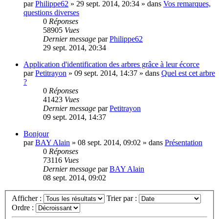
par
Philippe62
»
29 sept. 2014, 20:34
» dans
Vos remarques,
questions diverses
0
Réponses
58905
Vues
Dernier message
par
Philippe62
29 sept. 2014, 20:34
Application d'identification des arbres grâce à leur écorce
par
Petitrayon
»
09 sept. 2014, 14:37
» dans
Quel est cet arbre
?
0
Réponses
41423
Vues
Dernier message
par
Petitrayon
09 sept. 2014, 14:37
Bonjour
par
BAY Alain
»
08 sept. 2014, 09:02
» dans
Présentation
0
Réponses
73116
Vues
Dernier message
par
BAY Alain
08 sept. 2014, 09:02
Afficher :
Trier par :
Ordre :