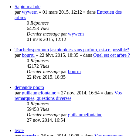
Sapin malade
par
wywern
»
01 mars 2015, 12:12
» dans
Entretien des
arbres
0
Réponses
64253
Vues
Dernier message
par
wywern
01 mars 2015, 12:12
Trachelospermum jasminoides sans parfum, est-ce possible?
par
bourru
»
22 févr. 2015, 18:35
» dans
Quel est cet arbre ?
0
Réponses
42172
Vues
Dernier message
par
bourru
22 févr. 2015, 18:35
demande photo
par
guillaumefontaine
»
27 nov. 2014, 16:54
» dans
Vos
remarques, questions diverses
0
Réponses
59458
Vues
Dernier message
par
guillaumefontaine
27 nov. 2014, 16:54
texte
par
omardz
»
26 nov. 2014, 19:25
» dans
Vos remarques,