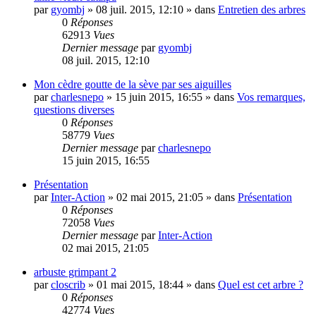
par
gyombj
»
08 juil. 2015, 12:10
» dans
Entretien des arbres
0
Réponses
62913
Vues
Dernier message
par
gyombj
08 juil. 2015, 12:10
Mon cèdre goutte de la sève par ses aiguilles
par
charlesnepo
»
15 juin 2015, 16:55
» dans
Vos remarques,
questions diverses
0
Réponses
58779
Vues
Dernier message
par
charlesnepo
15 juin 2015, 16:55
Présentation
par
Inter-Action
»
02 mai 2015, 21:05
» dans
Présentation
0
Réponses
72058
Vues
Dernier message
par
Inter-Action
02 mai 2015, 21:05
arbuste grimpant 2
par
closcrib
»
01 mai 2015, 18:44
» dans
Quel est cet arbre ?
0
Réponses
42774
Vues