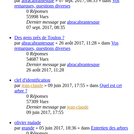
par
abracabrantesque
»
07 sept. 2017, 08:35
» dans
Vos
remarques, questions diverses
0
Réponses
55998
Vues
Dernier message
par
abracabrantesque
07 sept. 2017, 08:35
Des gens près de Toulon ?
par
abracabrantesque
»
26 août 2017, 11:28
» dans
Vos
remarques, questions diverses
0
Réponses
54687
Vues
Dernier message
par
abracabrantesque
26 août 2017, 11:28
clef d'identification
par
jean-claude
»
09 juin 2017, 17:55
» dans
Quel est cet
arbre ?
0
Réponses
57309
Vues
Dernier message
par
jean-claude
09 juin 2017, 17:55
olivier malade
par
grande
»
05 juin 2017, 18:36
» dans
Entretien des arbres
0
Réponses