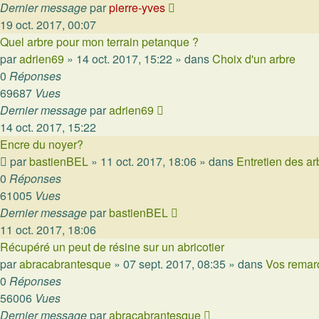
Dernier message
par
pierre-yves
19 oct. 2017, 00:07
Quel arbre pour mon terrain petanque ?
par
adrien69
»
14 oct. 2017, 15:22
» dans
Choix d'un arbre
0
Réponses
69687
Vues
Dernier message
par
adrien69
14 oct. 2017, 15:22
Encre du noyer?
par
bastienBEL
»
11 oct. 2017, 18:06
» dans
Entretien des ar
0
Réponses
61005
Vues
Dernier message
par
bastienBEL
11 oct. 2017, 18:06
Récupéré un peut de résine sur un abricotier
par
abracabrantesque
»
07 sept. 2017, 08:35
» dans
Vos remar
0
Réponses
56006
Vues
Dernier message
par
abracabrantesque