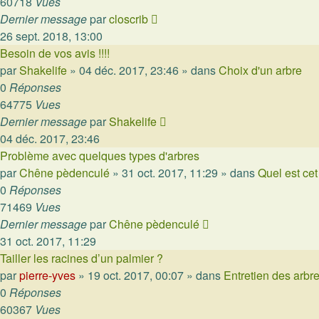
60718
Vues
Dernier message
par
closcrib
26 sept. 2018, 13:00
Besoin de vos avis !!!!
par
Shakelife
»
04 déc. 2017, 23:46
» dans
Choix d'un arbre
0
Réponses
64775
Vues
Dernier message
par
Shakelife
04 déc. 2017, 23:46
Problème avec quelques types d'arbres
par
Chêne pèdenculé
»
31 oct. 2017, 11:29
» dans
Quel est cet
0
Réponses
71469
Vues
Dernier message
par
Chêne pèdenculé
31 oct. 2017, 11:29
Tailler les racines d’un palmier ?
par
pierre-yves
»
19 oct. 2017, 00:07
» dans
Entretien des arbr
0
Réponses
60367
Vues