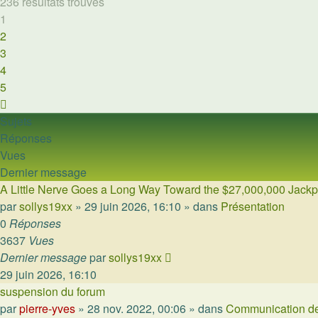
236 résultats trouvés
1
2
3
4
5
Suivante
Sujets
Réponses
Vues
Dernier message
A Little Nerve Goes a Long Way Toward the $27,000,000 Jackp
par
sollys19xx
»
29 juin 2026, 16:10
» dans
Présentation
0
Réponses
3637
Vues
Dernier message
par
sollys19xx
29 juin 2026, 16:10
suspension du forum
par
pierre-yves
»
28 nov. 2022, 00:06
» dans
Communication de