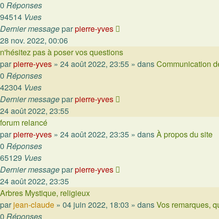
0
Réponses
94514
Vues
Dernier message
par
pierre-yves
28 nov. 2022, 00:06
n'hésitez pas à poser vos questions
par
pierre-yves
»
24 août 2022, 23:55
» dans
Communication de
0
Réponses
42304
Vues
Dernier message
par
pierre-yves
24 août 2022, 23:55
forum relancé
par
pierre-yves
»
24 août 2022, 23:35
» dans
À propos du site
0
Réponses
65129
Vues
Dernier message
par
pierre-yves
24 août 2022, 23:35
Arbres Mystique, religieux
par
jean-claude
»
04 juin 2022, 18:03
» dans
Vos remarques, qu
0
Réponses