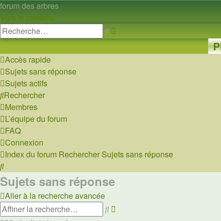
forum des arbres
Vers le contenu
Recherche
Rechercher
avancée
P
Accès rapide
Sujets sans réponse
Sujets actifs
Rechercher
Membres
L’équipe du forum
FAQ
Connexion
Index du forum
Rechercher
Sujets sans réponse
Rechercher
Sujets sans réponse
Aller à la recherche avancée
Recherche
Rechercher
avancée