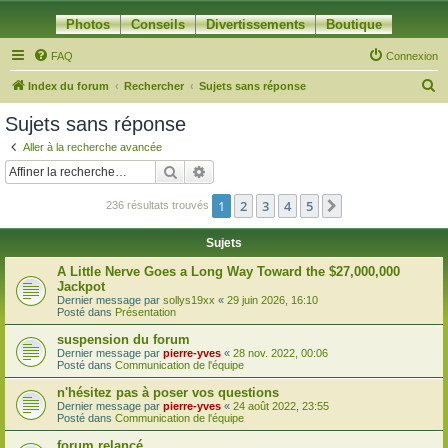
Photos
Conseils
Divertissements
Boutique
FAQ
Connexion
R
Index du forum
Rechercher
Sujets sans réponse
e
Sujets sans réponse
c
Aller à la recherche avancée
h
Rechercher
Recherche avancée
e
1
2
3
4
5
Suivante
236 résultats trouvés
r
c
Sujets
h
A Little Nerve Goes a Long Way Toward the $27,000,000
e
Jackpot
Dernier message par
sollys19xx
«
29 juin 2026, 16:10
r
Posté dans
Présentation
suspension du forum
Dernier message par
pierre-yves
«
28 nov. 2022, 00:06
Posté dans
Communication de l'équipe
n'hésitez pas à poser vos questions
Dernier message par
pierre-yves
«
24 août 2022, 23:55
Posté dans
Communication de l'équipe
forum relancé