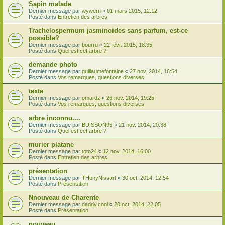
Sapin malade
Dernier message par
wywern
«
01 mars 2015, 12:12
Posté dans
Entretien des arbres
Trachelospermum jasminoides sans parfum, est-ce
possible?
Dernier message par
bourru
«
22 févr. 2015, 18:35
Posté dans
Quel est cet arbre ?
demande photo
Dernier message par
guillaumefontaine
«
27 nov. 2014, 16:54
Posté dans
Vos remarques, questions diverses
texte
Dernier message par
omardz
«
26 nov. 2014, 19:25
Posté dans
Vos remarques, questions diverses
arbre inconnu....
Dernier message par
BUISSON95
«
21 nov. 2014, 20:38
Posté dans
Quel est cet arbre ?
murier platane
Dernier message par
toto24
«
12 nov. 2014, 16:00
Posté dans
Entretien des arbres
présentation
Dernier message par
THonyNissart
«
30 oct. 2014, 12:54
Posté dans
Présentation
Nnouveau de Charente
Dernier message par
daddy.cool
«
20 oct. 2014, 22:05
Posté dans
Présentation
nouveau