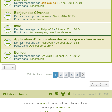
Dernier message par
jean-claude
«
07 oct. 2014, 22:01
Posté dans
Présentation
Bonjour des Cévennes
Dernier message par
bourru
«
03 oct. 2014, 09:15
Posté dans
Présentation
livre
Dernier message par
Philippe62
«
29 sept. 2014, 20:34
Posté dans
Vos remarques, questions diverses
Application d'identification des arbres grâce à leur écorce
Dernier message par
Petitrayon
«
09 sept. 2014, 14:37
Posté dans
Quel est cet arbre ?
Bonjour
Dernier message par
BAY Alain
«
08 sept. 2014, 09:02
Posté dans
Présentation
1
2
3
4
5
Suivante
236 résultats trouvés
Aller à
Index du forum
Heures au format
UTC+02:00
Développé par
phpBB
® Forum Software © phpBB Limited
Traduit par
phpBB-fr.com