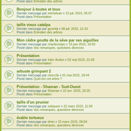
Posté dans
Entretien des arbres
Bonjour à toutes et tous
Dernier message par
michelvan
«
22 juil. 2015, 05:07
Posté dans
Présentation
taille vieux catalpa
Dernier message par
gyombj
«
08 juil. 2015, 12:10
Posté dans
Entretien des arbres
Mon cèdre goutte de la sève par ses aiguilles
Dernier message par
charlesnepo
«
15 juin 2015, 16:55
Posté dans
Vos remarques, questions diverses
Présentation
Dernier message par
Inter-Action
«
02 mai 2015, 21:05
Posté dans
Présentation
arbuste grimpant 2
Dernier message par
closcrib
«
01 mai 2015, 18:44
Posté dans
Quel est cet arbre ?
Présentation - Shaman - Sud-Ouest
Dernier message par
Shaman
«
22 avr. 2015, 20:20
Posté dans
Présentation
taille d'un prunier
Dernier message par
sebause
«
22 mars 2015, 11:59
Posté dans
Vos remarques, questions diverses
érable tortueux
Dernier message par
dmin
«
15 mars 2015, 09:04
Posté dans
Vos remarques, questions diverses