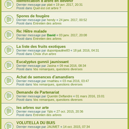
Identification d'arbre en devenir
Dernier message par
plati
«
19 avr. 2017, 20:31
Posté dans
Quel est cet arbre ?
Spores de fougère
Dernier message par
hendy
«
24 janv. 2017, 00:52
Posté dans
Entretien des arbres
Re: Hêtre malade
Dernier message par
David
«
03 janv. 2017, 20:08
Posté dans
Entretien des arbres
La liste des fruits exotiques
Dernier message par
dupontpauline83
«
18 juil. 2016, 04:31
Posté dans
Choix d'un arbre
Eucalyptus gunnii jaunissant
Dernier message par
Jasina
«
09 mai 2016, 08:34
Posté dans
Vos remarques, questions diverses
Achat de semences d'amandiers
Dernier message par
rmathieu
«
03 mai 2016, 03:47
Posté dans
Vos remarques, questions diverses
Demande de Partenariat
Dernier message par
Quentin Deflandre
«
01 mars 2016, 15:01
Posté dans
Vos remarques, questions diverses
les arbres sur arte
Dernier message par
Yjdo
«
27 oct. 2015, 20:36
Posté dans
Entretien des arbres
VOLUTELLA DU BUIS
Dernier message par
JAUMET
«
14 oct. 2015, 07:34