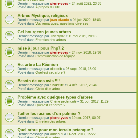
Dernier message par
pierre-yves
«
24 août 2022, 23:35
Posté dans
À propos du site
Arbres Mystique, religieux
Dernier message par
jean-claude
«
04 juin 2022, 18:03
Posté dans
Vos remarques, questions diverses
Gel bourgeon jeunes arbres
Dernier message par
Thierrydv
«
11 mai 2019, 20:16
Posté dans
Entretien des arbres
mise à jour pour Php7.2
Dernier message par
pierre-yves
«
24 nov. 2018, 19:36
Posté dans
Communication de l'équipe
Re: arbre La Réunion
Dernier message par
closcrib
«
26 sept. 2018, 13:00
Posté dans
Quel est cet arbre ?
Besoin de vos avis !!!!
Dernier message par
Shakelife
«
04 déc. 2017, 23:46
Posté dans
Choix d'un arbre
Problème avec quelques types d'arbres
Dernier message par
Chêne pèdenculé
«
31 oct. 2017, 11:29
Posté dans
Quel est cet arbre ?
Tailler les racines d’un palmier ?
Dernier message par
pierre-yves
«
19 oct. 2017, 00:07
Posté dans
Entretien des arbres
Quel arbre pour mon terrain petanque ?
Dernier message par
adrien69
«
14 oct. 2017, 15:22
Posté dans
Choix d'un arbre