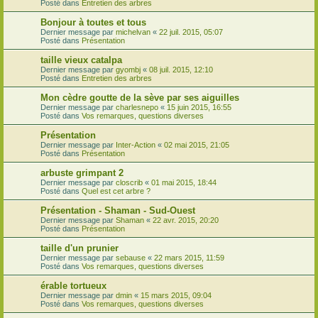
Posté dans
Entretien des arbres
Bonjour à toutes et tous
Dernier message par
michelvan
«
22 juil. 2015, 05:07
Posté dans
Présentation
taille vieux catalpa
Dernier message par
gyombj
«
08 juil. 2015, 12:10
Posté dans
Entretien des arbres
Mon cèdre goutte de la sève par ses aiguilles
Dernier message par
charlesnepo
«
15 juin 2015, 16:55
Posté dans
Vos remarques, questions diverses
Présentation
Dernier message par
Inter-Action
«
02 mai 2015, 21:05
Posté dans
Présentation
arbuste grimpant 2
Dernier message par
closcrib
«
01 mai 2015, 18:44
Posté dans
Quel est cet arbre ?
Présentation - Shaman - Sud-Ouest
Dernier message par
Shaman
«
22 avr. 2015, 20:20
Posté dans
Présentation
taille d'un prunier
Dernier message par
sebause
«
22 mars 2015, 11:59
Posté dans
Vos remarques, questions diverses
érable tortueux
Dernier message par
dmin
«
15 mars 2015, 09:04
Posté dans
Vos remarques, questions diverses