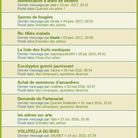
Identification d'arbre en devenir
Dernier message par
plati
«
19 avr. 2017, 20:31
Posté dans
Quel est cet arbre ?
Spores de fougère
Dernier message par
hendy
«
24 janv. 2017, 00:52
Posté dans
Entretien des arbres
Re: Hêtre malade
Dernier message par
David
«
03 janv. 2017, 20:08
Posté dans
Entretien des arbres
La liste des fruits exotiques
Dernier message par
dupontpauline83
«
18 juil. 2016, 04:31
Posté dans
Choix d'un arbre
Eucalyptus gunnii jaunissant
Dernier message par
Jasina
«
09 mai 2016, 08:34
Posté dans
Vos remarques, questions diverses
Achat de semences d'amandiers
Dernier message par
rmathieu
«
03 mai 2016, 03:47
Posté dans
Vos remarques, questions diverses
Demande de Partenariat
Dernier message par
Quentin Deflandre
«
01 mars 2016, 15:01
Posté dans
Vos remarques, questions diverses
les arbres sur arte
Dernier message par
Yjdo
«
27 oct. 2015, 20:36
Posté dans
Entretien des arbres
VOLUTELLA DU BUIS
Dernier message par
JAUMET
«
14 oct. 2015, 07:34