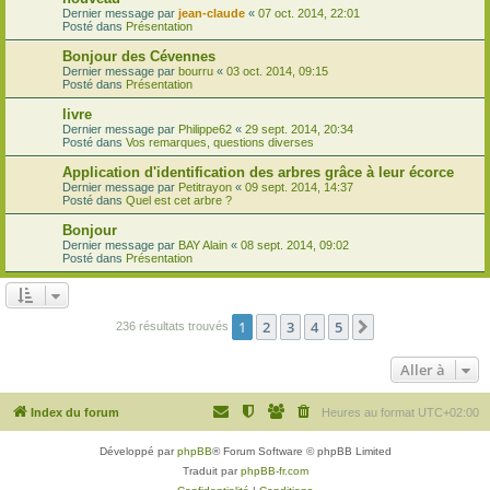
Dernier message par
jean-claude
«
07 oct. 2014, 22:01
Posté dans
Présentation
Bonjour des Cévennes
Dernier message par
bourru
«
03 oct. 2014, 09:15
Posté dans
Présentation
livre
Dernier message par
Philippe62
«
29 sept. 2014, 20:34
Posté dans
Vos remarques, questions diverses
Application d'identification des arbres grâce à leur écorce
Dernier message par
Petitrayon
«
09 sept. 2014, 14:37
Posté dans
Quel est cet arbre ?
Bonjour
Dernier message par
BAY Alain
«
08 sept. 2014, 09:02
Posté dans
Présentation
1
2
3
4
5
Suivante
236 résultats trouvés
Aller à
Index du forum
Heures au format
UTC+02:00
Développé par
phpBB
® Forum Software © phpBB Limited
Traduit par
phpBB-fr.com