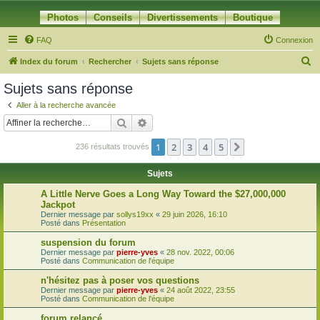
Photos
Conseils
Divertissements
Boutique
FAQ
Connexion
R
Index du forum
Rechercher
Sujets sans réponse
e
Sujets sans réponse
c
Aller à la recherche avancée
h
Rechercher
Recherche avancée
e
1
2
3
4
5
Suivante
236 résultats trouvés
r
c
Sujets
h
A Little Nerve Goes a Long Way Toward the $27,000,000
e
Jackpot
Dernier message par
sollys19xx
«
29 juin 2026, 16:10
r
Posté dans
Présentation
suspension du forum
Dernier message par
pierre-yves
«
28 nov. 2022, 00:06
Posté dans
Communication de l'équipe
n'hésitez pas à poser vos questions
Dernier message par
pierre-yves
«
24 août 2022, 23:55
Posté dans
Communication de l'équipe
forum relancé