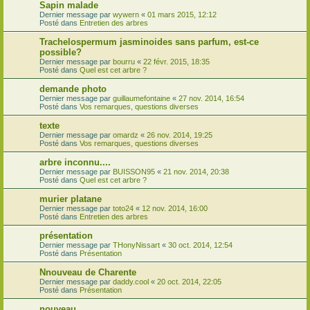
Sapin malade
Dernier message par
wywern
«
01 mars 2015, 12:12
Posté dans
Entretien des arbres
Trachelospermum jasminoides sans parfum, est-ce
possible?
Dernier message par
bourru
«
22 févr. 2015, 18:35
Posté dans
Quel est cet arbre ?
demande photo
Dernier message par
guillaumefontaine
«
27 nov. 2014, 16:54
Posté dans
Vos remarques, questions diverses
texte
Dernier message par
omardz
«
26 nov. 2014, 19:25
Posté dans
Vos remarques, questions diverses
arbre inconnu....
Dernier message par
BUISSON95
«
21 nov. 2014, 20:38
Posté dans
Quel est cet arbre ?
murier platane
Dernier message par
toto24
«
12 nov. 2014, 16:00
Posté dans
Entretien des arbres
présentation
Dernier message par
THonyNissart
«
30 oct. 2014, 12:54
Posté dans
Présentation
Nnouveau de Charente
Dernier message par
daddy.cool
«
20 oct. 2014, 22:05
Posté dans
Présentation
nouveau