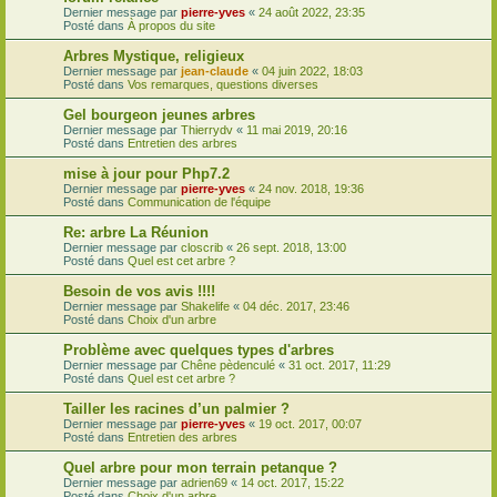
Dernier message par
pierre-yves
«
24 août 2022, 23:35
Posté dans
À propos du site
Arbres Mystique, religieux
Dernier message par
jean-claude
«
04 juin 2022, 18:03
Posté dans
Vos remarques, questions diverses
Gel bourgeon jeunes arbres
Dernier message par
Thierrydv
«
11 mai 2019, 20:16
Posté dans
Entretien des arbres
mise à jour pour Php7.2
Dernier message par
pierre-yves
«
24 nov. 2018, 19:36
Posté dans
Communication de l'équipe
Re: arbre La Réunion
Dernier message par
closcrib
«
26 sept. 2018, 13:00
Posté dans
Quel est cet arbre ?
Besoin de vos avis !!!!
Dernier message par
Shakelife
«
04 déc. 2017, 23:46
Posté dans
Choix d'un arbre
Problème avec quelques types d'arbres
Dernier message par
Chêne pèdenculé
«
31 oct. 2017, 11:29
Posté dans
Quel est cet arbre ?
Tailler les racines d’un palmier ?
Dernier message par
pierre-yves
«
19 oct. 2017, 00:07
Posté dans
Entretien des arbres
Quel arbre pour mon terrain petanque ?
Dernier message par
adrien69
«
14 oct. 2017, 15:22
Posté dans
Choix d'un arbre