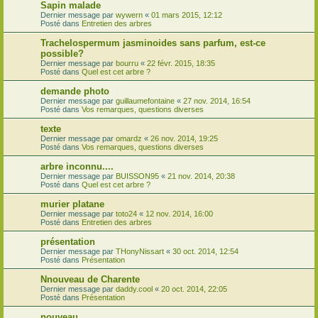
Sapin malade
Dernier message par
wywern
«
01 mars 2015, 12:12
Posté dans
Entretien des arbres
Trachelospermum jasminoides sans parfum, est-ce
possible?
Dernier message par
bourru
«
22 févr. 2015, 18:35
Posté dans
Quel est cet arbre ?
demande photo
Dernier message par
guillaumefontaine
«
27 nov. 2014, 16:54
Posté dans
Vos remarques, questions diverses
texte
Dernier message par
omardz
«
26 nov. 2014, 19:25
Posté dans
Vos remarques, questions diverses
arbre inconnu....
Dernier message par
BUISSON95
«
21 nov. 2014, 20:38
Posté dans
Quel est cet arbre ?
murier platane
Dernier message par
toto24
«
12 nov. 2014, 16:00
Posté dans
Entretien des arbres
présentation
Dernier message par
THonyNissart
«
30 oct. 2014, 12:54
Posté dans
Présentation
Nnouveau de Charente
Dernier message par
daddy.cool
«
20 oct. 2014, 22:05
Posté dans
Présentation
nouveau