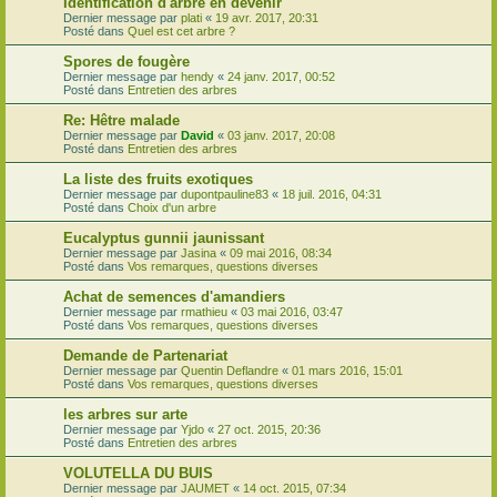
Identification d'arbre en devenir
Dernier message par
plati
«
19 avr. 2017, 20:31
Posté dans
Quel est cet arbre ?
Spores de fougère
Dernier message par
hendy
«
24 janv. 2017, 00:52
Posté dans
Entretien des arbres
Re: Hêtre malade
Dernier message par
David
«
03 janv. 2017, 20:08
Posté dans
Entretien des arbres
La liste des fruits exotiques
Dernier message par
dupontpauline83
«
18 juil. 2016, 04:31
Posté dans
Choix d'un arbre
Eucalyptus gunnii jaunissant
Dernier message par
Jasina
«
09 mai 2016, 08:34
Posté dans
Vos remarques, questions diverses
Achat de semences d'amandiers
Dernier message par
rmathieu
«
03 mai 2016, 03:47
Posté dans
Vos remarques, questions diverses
Demande de Partenariat
Dernier message par
Quentin Deflandre
«
01 mars 2016, 15:01
Posté dans
Vos remarques, questions diverses
les arbres sur arte
Dernier message par
Yjdo
«
27 oct. 2015, 20:36
Posté dans
Entretien des arbres
VOLUTELLA DU BUIS
Dernier message par
JAUMET
«
14 oct. 2015, 07:34