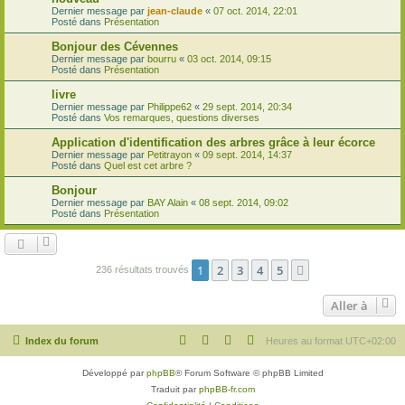
Dernier message par
jean-claude
«
07 oct. 2014, 22:01
Posté dans
Présentation
Bonjour des Cévennes
Dernier message par
bourru
«
03 oct. 2014, 09:15
Posté dans
Présentation
livre
Dernier message par
Philippe62
«
29 sept. 2014, 20:34
Posté dans
Vos remarques, questions diverses
Application d'identification des arbres grâce à leur écorce
Dernier message par
Petitrayon
«
09 sept. 2014, 14:37
Posté dans
Quel est cet arbre ?
Bonjour
Dernier message par
BAY Alain
«
08 sept. 2014, 09:02
Posté dans
Présentation
1
2
3
4
5
Suivante
236 résultats trouvés
Aller à
Index du forum
Heures au format
UTC+02:00
Développé par
phpBB
® Forum Software © phpBB Limited
Traduit par
phpBB-fr.com