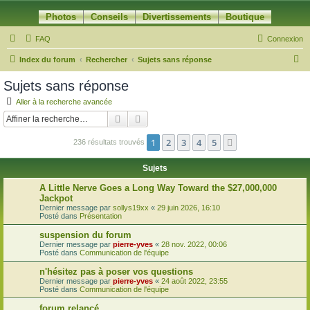
Photos
Conseils
Divertissements
Boutique
FAQ
Connexion
R
Index du forum
Rechercher
Sujets sans réponse
e
Sujets sans réponse
c
Aller à la recherche avancée
h
Rechercher
Recherche avancée
e
1
2
3
4
5
Suivante
236 résultats trouvés
r
c
Sujets
h
A Little Nerve Goes a Long Way Toward the $27,000,000
e
Jackpot
Dernier message par
sollys19xx
«
29 juin 2026, 16:10
r
Posté dans
Présentation
suspension du forum
Dernier message par
pierre-yves
«
28 nov. 2022, 00:06
Posté dans
Communication de l'équipe
n'hésitez pas à poser vos questions
Dernier message par
pierre-yves
«
24 août 2022, 23:55
Posté dans
Communication de l'équipe
forum relancé