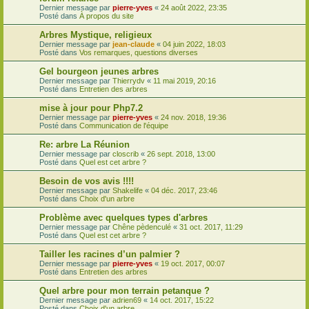
Dernier message par
pierre-yves
«
24 août 2022, 23:35
Posté dans
À propos du site
Arbres Mystique, religieux
Dernier message par
jean-claude
«
04 juin 2022, 18:03
Posté dans
Vos remarques, questions diverses
Gel bourgeon jeunes arbres
Dernier message par
Thierrydv
«
11 mai 2019, 20:16
Posté dans
Entretien des arbres
mise à jour pour Php7.2
Dernier message par
pierre-yves
«
24 nov. 2018, 19:36
Posté dans
Communication de l'équipe
Re: arbre La Réunion
Dernier message par
closcrib
«
26 sept. 2018, 13:00
Posté dans
Quel est cet arbre ?
Besoin de vos avis !!!!
Dernier message par
Shakelife
«
04 déc. 2017, 23:46
Posté dans
Choix d'un arbre
Problème avec quelques types d'arbres
Dernier message par
Chêne pèdenculé
«
31 oct. 2017, 11:29
Posté dans
Quel est cet arbre ?
Tailler les racines d’un palmier ?
Dernier message par
pierre-yves
«
19 oct. 2017, 00:07
Posté dans
Entretien des arbres
Quel arbre pour mon terrain petanque ?
Dernier message par
adrien69
«
14 oct. 2017, 15:22
Posté dans
Choix d'un arbre