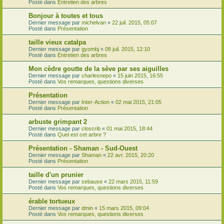
Posté dans
Entretien des arbres
Bonjour à toutes et tous
Dernier message par
michelvan
«
22 juil. 2015, 05:07
Posté dans
Présentation
taille vieux catalpa
Dernier message par
gyombj
«
08 juil. 2015, 12:10
Posté dans
Entretien des arbres
Mon cèdre goutte de la sève par ses aiguilles
Dernier message par
charlesnepo
«
15 juin 2015, 16:55
Posté dans
Vos remarques, questions diverses
Présentation
Dernier message par
Inter-Action
«
02 mai 2015, 21:05
Posté dans
Présentation
arbuste grimpant 2
Dernier message par
closcrib
«
01 mai 2015, 18:44
Posté dans
Quel est cet arbre ?
Présentation - Shaman - Sud-Ouest
Dernier message par
Shaman
«
22 avr. 2015, 20:20
Posté dans
Présentation
taille d'un prunier
Dernier message par
sebause
«
22 mars 2015, 11:59
Posté dans
Vos remarques, questions diverses
érable tortueux
Dernier message par
dmin
«
15 mars 2015, 09:04
Posté dans
Vos remarques, questions diverses