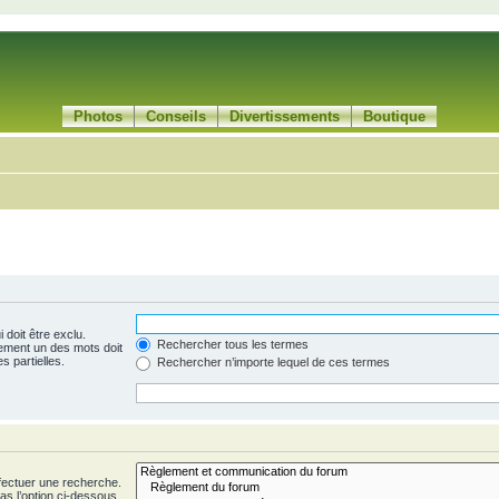
Photos
Conseils
Divertissements
Boutique
 doit être exclu.
Rechercher tous les termes
ement un des mots doit
s partielles.
Rechercher n’importe lequel de ces termes
fectuer une recherche.
s l’option ci-dessous