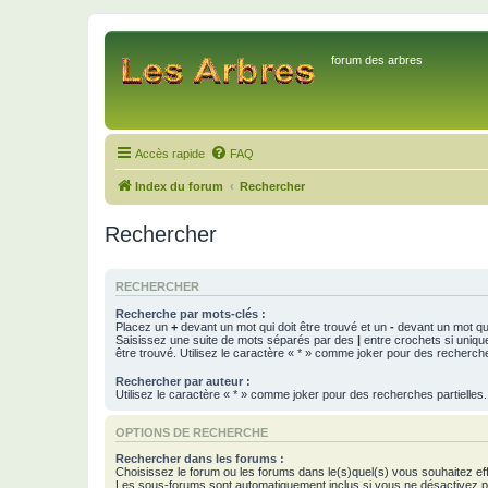
forum des arbres
Accès rapide
FAQ
Index du forum
Rechercher
Rechercher
RECHERCHER
Recherche par mots-clés :
Placez un
+
devant un mot qui doit être trouvé et un
-
devant un mot qui
Saisissez une suite de mots séparés par des
|
entre crochets si uniqu
être trouvé. Utilisez le caractère « * » comme joker pour des recherche
Rechercher par auteur :
Utilisez le caractère « * » comme joker pour des recherches partielles.
OPTIONS DE RECHERCHE
Rechercher dans les forums :
Choisissez le forum ou les forums dans le(s)quel(s) vous souhaitez ef
Les sous-forums sont automatiquement inclus si vous ne désactivez pa