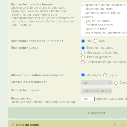
Rechercher dans les forums :
Choisissez le forum ou les forums dans
le(s)quel(s) vous souhaitez effectuer une
recherche. Les sous-forums sont
automatiquement inclus si vous ne désactivez
pas l’option ci-dessous « Rechercher dans les
sous-forums ».
Rechercher dans les sous-forums :
Oui
Non
Rechercher dans :
Titres et messages
Messages uniquement
Titres uniquement
Premier message des sujets
Afficher les résultats sous forme de :
Messages
Sujets
Classer les résultats par :
Crois
Rechercher depuis :
Renvoyer les :
premiers caractères 
Définir à 0 pour afficher l’intégralité du message.
Index du forum