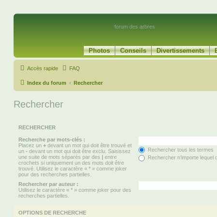
forum des arbres
Photos
Conseils
Divertissements
Accès rapide
FAQ
Index du forum
Rechercher
Rechercher
RECHERCHER
Recherche par mots-clés :
Placez un
+
devant un mot qui doit être trouvé et
Rechercher tous les termes
un
-
devant un mot qui doit être exclu. Saisissez
une suite de mots séparés par des
|
entre
Rechercher n’importe lequel 
crochets si uniquement un des mots doit être
trouvé. Utilisez le caractère « * » comme joker
pour des recherches partielles.
Rechercher par auteur :
Utilisez le caractère « * » comme joker pour des
recherches partielles.
OPTIONS DE RECHERCHE