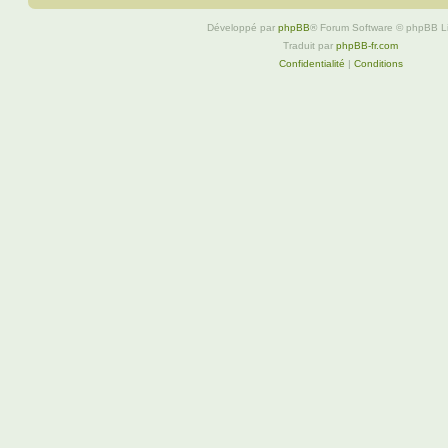
Développé par
phpBB
® Forum Software © phpBB L
Traduit par
phpBB-fr.com
Confidentialité
|
Conditions