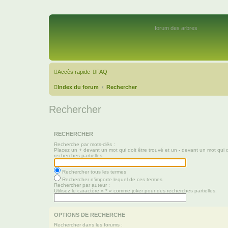
forum des arbres
Accès rapide
FAQ
Index du forum
Rechercher
Rechercher
RECHERCHER
Recherche par mots-clés :
Placez un
+
devant un mot qui doit être trouvé et un
-
devant un mot qui d
recherches partielles.
Rechercher tous les termes
Rechercher n’importe lequel de ces termes
Rechercher par auteur :
Utilisez le caractère « * » comme joker pour des recherches partielles.
OPTIONS DE RECHERCHE
Rechercher dans les forums :