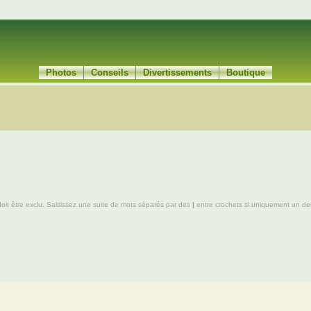
Photos
Conseils
Divertissements
Boutique
oit être exclu. Saisissez une suite de mots séparés par des
|
entre crochets si uniquement un des 