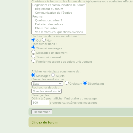
Choisissez le forum ou les forums dans le(s)quel(s) vous souhaitez effec
Rechercher dans les sous-forums :
Oui
Non
Rechercher dans :
Titres et messages
Messages uniquement
Titres uniquement
Premier message des sujets uniquement
Afficher les résultats sous forme de :
Messages
Sujets
Classer les résultats par :
Croissant
Décroissant
Rechercher depuis :
Renvoyer les :
Définir à 0 pour afficher l’intégralité du message.
premiers caractères des messages
Index du forum