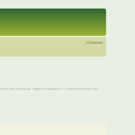
Connexion
mots doit être trouvé. Utilisez le caractère « * » comme joker pour des