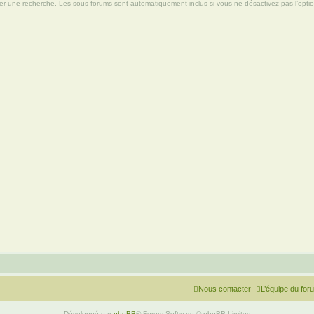
tuer une recherche. Les sous-forums sont automatiquement inclus si vous ne désactivez pas l’opt
Nous contacter
L’équipe du for
Développé par
phpBB
® Forum Software © phpBB Limited