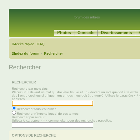
forum des arbres
Photos
Conseils
Divertissements
Accès rapide
FAQ
Index du forum
Rechercher
Rechercher
RECHERCHER
Recherche par mots-clés :
Placez un
+
devant un mot qui doit être trouvé et un
-
devant un mot qui doit être exclu.
des
|
entre crochets si uniquement un des mots doit être trouvé. Utilisez le caractère « 
partielles.
Rechercher tous les termes
Rechercher n’importe lequel de ces termes
Rechercher par auteur :
Utilisez le caractère « * » comme joker pour des recherches partielles.
OPTIONS DE RECHERCHE