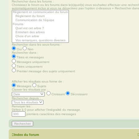
Rechercher dans les forums :
Choisissez le forum ou les forums dans le(s)quel(s) vous souhaitez effectuer une recher
automatiquement inclus si vous ne désactivez pas l’option ci-dessous « Rechercher dans
Rechercher dans les sous-forums :
Oui
Non
Rechercher dans :
Titres et messages
Messages uniquement
Titres uniquement
Premier message des sujets uniquement
Afficher les résultats sous forme de :
Messages
Sujets
Classer les résultats par :
Croissant
Décroissant
Rechercher depuis :
Renvoyer les :
Définir à 0 pour afficher l’intégralité du message.
premiers caractères des messages
Index du forum