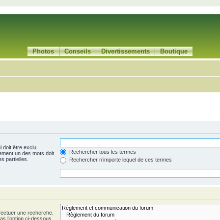
Photos
Conseils
Divertissements
Boutique
 doit être exclu.
Rechercher tous les termes
ement un des mots doit
s partielles.
Rechercher n’importe lequel de ces termes
fectuer une recherche.
s l’option ci-dessous