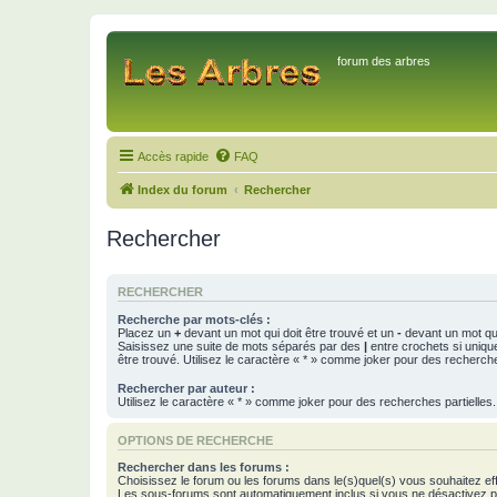
forum des arbres
Accès rapide
FAQ
Index du forum
Rechercher
Rechercher
RECHERCHER
Recherche par mots-clés :
Placez un
+
devant un mot qui doit être trouvé et un
-
devant un mot qui
Saisissez une suite de mots séparés par des
|
entre crochets si uniqu
être trouvé. Utilisez le caractère « * » comme joker pour des recherche
Rechercher par auteur :
Utilisez le caractère « * » comme joker pour des recherches partielles.
OPTIONS DE RECHERCHE
Rechercher dans les forums :
Choisissez le forum ou les forums dans le(s)quel(s) vous souhaitez ef
Les sous-forums sont automatiquement inclus si vous ne désactivez pa