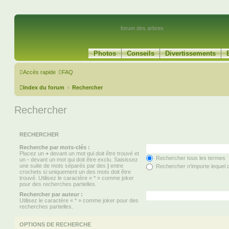
forum des arbres
Photos
Conseils
Divertissements
Accès rapide
FAQ
Index du forum
Rechercher
Rechercher
RECHERCHER
Recherche par mots-clés :
Placez un
+
devant un mot qui doit être trouvé et
Rechercher tous les termes
un
-
devant un mot qui doit être exclu. Saisissez
une suite de mots séparés par des
|
entre
Rechercher n’importe lequel 
crochets si uniquement un des mots doit être
trouvé. Utilisez le caractère « * » comme joker
pour des recherches partielles.
Rechercher par auteur :
Utilisez le caractère « * » comme joker pour des
recherches partielles.
OPTIONS DE RECHERCHE