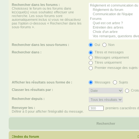
Rechercher dans les forums :
Choisissez le forum ou les forums dans
le(s)quel(s) vous souhaitez effectuer une
recherche. Les sous-forums sont
automatiquement inclus si vous ne désactivez
pas l’option ci-dessous « Rechercher dans les
sous-forums ».
Rechercher dans les sous-forums :
Oui
Non
Rechercher dans :
Titres et messages
Messages uniquement
Titres uniquement
Premier message des sujets
Afficher les résultats sous forme de :
Messages
Sujets
Classer les résultats par :
Crois
Rechercher depuis :
Renvoyer les :
premiers caractères 
Définir à 0 pour afficher l’intégralité du message.
Index du forum