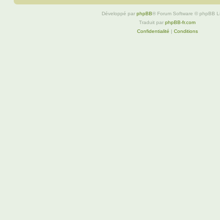
Développé par
phpBB
® Forum Software © phpBB L
Traduit par
phpBB-fr.com
Confidentialité
|
Conditions