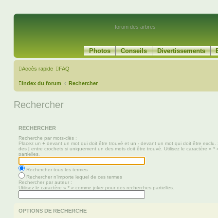
forum des arbres
Photos
Conseils
Divertissements
Accès rapide
FAQ
Index du forum
Rechercher
Rechercher
RECHERCHER
Recherche par mots-clés :
Placez un
+
devant un mot qui doit être trouvé et un
-
devant un mot qui doit être exclu.
des
|
entre crochets si uniquement un des mots doit être trouvé. Utilisez le caractère « 
partielles.
Rechercher tous les termes
Rechercher n’importe lequel de ces termes
Rechercher par auteur :
Utilisez le caractère « * » comme joker pour des recherches partielles.
OPTIONS DE RECHERCHE