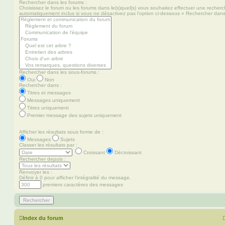
Rechercher dans les forums :
Choisissez le forum ou les forums dans le(s)quel(s) vous souhaitez effectuer une recher
automatiquement inclus si vous ne désactivez pas l’option ci-dessous « Rechercher dans
Rechercher dans les sous-forums :
Oui
Non
Rechercher dans :
Titres et messages
Messages uniquement
Titres uniquement
Premier message des sujets uniquement
Afficher les résultats sous forme de :
Messages
Sujets
Classer les résultats par :
Croissant
Décroissant
Rechercher depuis :
Renvoyer les :
Définir à 0 pour afficher l’intégralité du message.
premiers caractères des messages
Index du forum