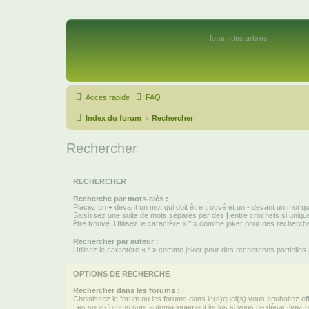
forum des arbres
Accès rapide
FAQ
Index du forum
Rechercher
Rechercher
RECHERCHER
Recherche par mots-clés :
Placez un
+
devant un mot qui doit être trouvé et un
-
devant un mot qui
Saisissez une suite de mots séparés par des
|
entre crochets si uniqu
être trouvé. Utilisez le caractère « * » comme joker pour des recherche
Rechercher par auteur :
Utilisez le caractère « * » comme joker pour des recherches partielles.
OPTIONS DE RECHERCHE
Rechercher dans les forums :
Choisissez le forum ou les forums dans le(s)quel(s) vous souhaitez ef
Les sous-forums sont automatiquement inclus si vous ne désactivez pa