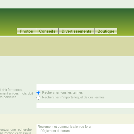
Photos
Conseils
Divertissements
Boutique
 doit être exclu.
Rechercher tous les termes
ement un des mots doit
s partielles.
Rechercher n’importe lequel de ces termes
fectuer une recherche.
s l’option ci-dessous