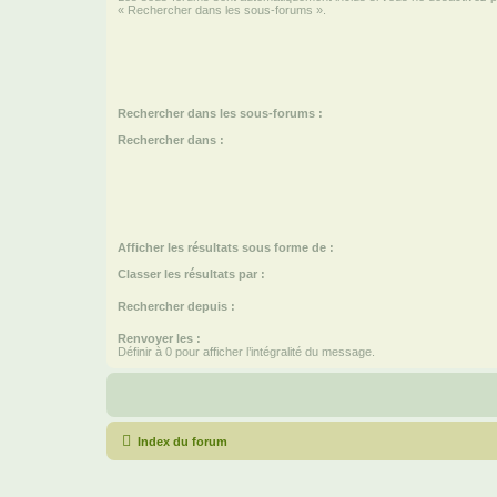
« Rechercher dans les sous-forums ».
Rechercher dans les sous-forums :
Rechercher dans :
Afficher les résultats sous forme de :
Classer les résultats par :
Rechercher depuis :
Renvoyer les :
Définir à 0 pour afficher l’intégralité du message.
Index du forum