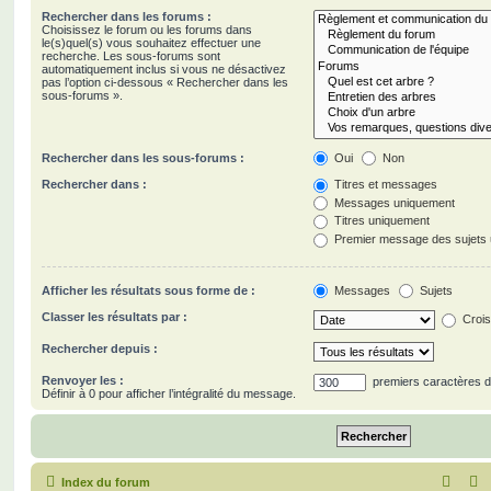
Rechercher dans les forums :
Choisissez le forum ou les forums dans
le(s)quel(s) vous souhaitez effectuer une
recherche. Les sous-forums sont
automatiquement inclus si vous ne désactivez
pas l’option ci-dessous « Rechercher dans les
sous-forums ».
Rechercher dans les sous-forums :
Oui
Non
Rechercher dans :
Titres et messages
Messages uniquement
Titres uniquement
Premier message des sujets
Afficher les résultats sous forme de :
Messages
Sujets
Classer les résultats par :
Crois
Rechercher depuis :
Renvoyer les :
premiers caractères 
Définir à 0 pour afficher l’intégralité du message.
Index du forum