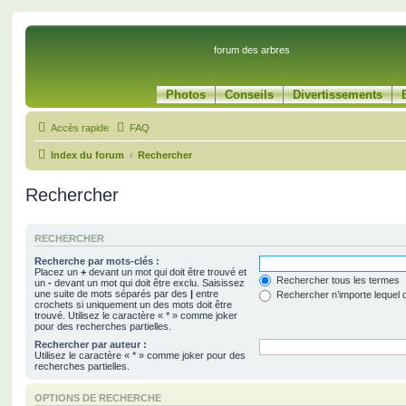
forum des arbres
Photos
Conseils
Divertissements
Accès rapide
FAQ
Index du forum
Rechercher
Rechercher
RECHERCHER
Recherche par mots-clés :
Placez un
+
devant un mot qui doit être trouvé et
Rechercher tous les termes
un
-
devant un mot qui doit être exclu. Saisissez
une suite de mots séparés par des
|
entre
Rechercher n’importe lequel 
crochets si uniquement un des mots doit être
trouvé. Utilisez le caractère « * » comme joker
pour des recherches partielles.
Rechercher par auteur :
Utilisez le caractère « * » comme joker pour des
recherches partielles.
OPTIONS DE RECHERCHE