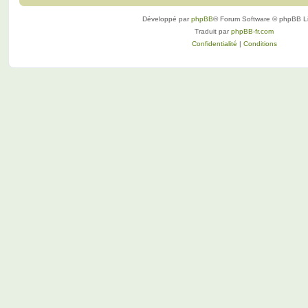
Développé par
phpBB
® Forum Software © phpBB L
Traduit par
phpBB-fr.com
Confidentialité
|
Conditions