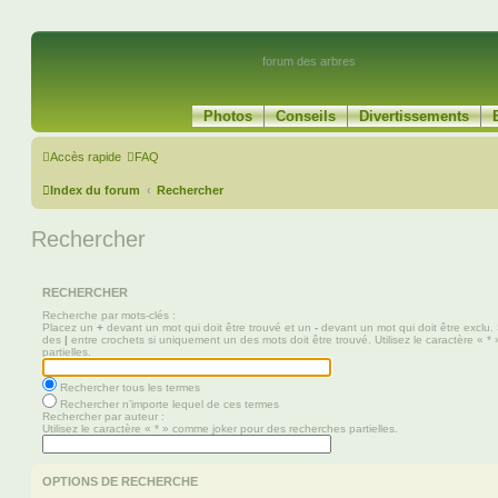
forum des arbres
Photos
Conseils
Divertissements
Accès rapide
FAQ
Index du forum
Rechercher
Rechercher
RECHERCHER
Recherche par mots-clés :
Placez un
+
devant un mot qui doit être trouvé et un
-
devant un mot qui doit être exclu.
des
|
entre crochets si uniquement un des mots doit être trouvé. Utilisez le caractère « 
partielles.
Rechercher tous les termes
Rechercher n’importe lequel de ces termes
Rechercher par auteur :
Utilisez le caractère « * » comme joker pour des recherches partielles.
OPTIONS DE RECHERCHE