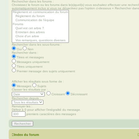
Rechercher dans les forums :
Choisissez le forum ou les forums dans le(s)quel(s) vous souhaitez effectuer une recher
automatiquement inclus si vous ne désactivez pas l’option ci-dessous « Rechercher dans
Rechercher dans les sous-forums :
Oui
Non
Rechercher dans :
Titres et messages
Messages uniquement
Titres uniquement
Premier message des sujets uniquement
Afficher les résultats sous forme de :
Messages
Sujets
Classer les résultats par :
Croissant
Décroissant
Rechercher depuis :
Renvoyer les :
Définir à 0 pour afficher l’intégralité du message.
premiers caractères des messages
Index du forum