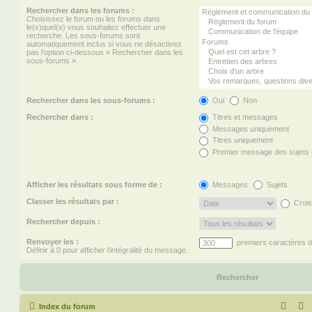
Rechercher dans les forums :
Choisissez le forum ou les forums dans
le(s)quel(s) vous souhaitez effectuer une
recherche. Les sous-forums sont
automatiquement inclus si vous ne désactivez
pas l’option ci-dessous « Rechercher dans les
sous-forums ».
Rechercher dans les sous-forums :
Oui
Non
Rechercher dans :
Titres et messages
Messages uniquement
Titres uniquement
Premier message des sujets
Afficher les résultats sous forme de :
Messages
Sujets
Classer les résultats par :
Crois
Rechercher depuis :
Renvoyer les :
premiers caractères 
Définir à 0 pour afficher l’intégralité du message.
Index du forum