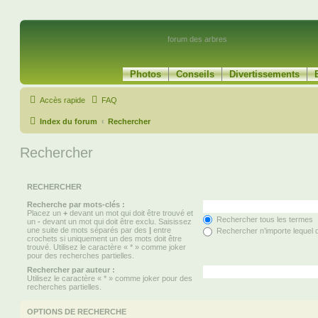
forum des arbres
Photos
Conseils
Divertissements
Accès rapide
FAQ
Index du forum
Rechercher
Rechercher
RECHERCHER
Recherche par mots-clés :
Placez un
+
devant un mot qui doit être trouvé et
Rechercher tous les termes
un
-
devant un mot qui doit être exclu. Saisissez
une suite de mots séparés par des
|
entre
Rechercher n’importe lequel 
crochets si uniquement un des mots doit être
trouvé. Utilisez le caractère « * » comme joker
pour des recherches partielles.
Rechercher par auteur :
Utilisez le caractère « * » comme joker pour des
recherches partielles.
OPTIONS DE RECHERCHE