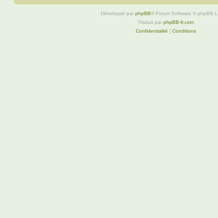
Développé par
phpBB
® Forum Software © phpBB L
Traduit par
phpBB-fr.com
Confidentialité
|
Conditions